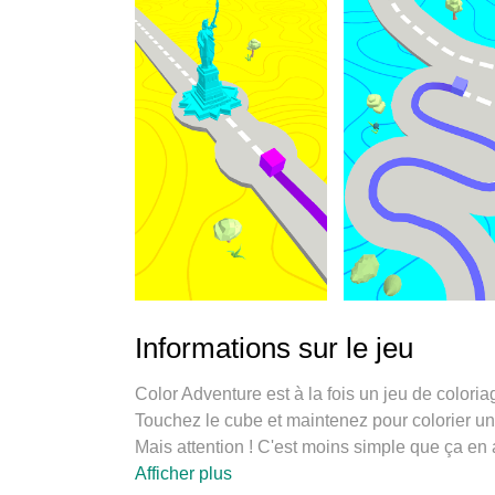
Informations sur le jeu
Color Adventure est à la fois un jeu de coloria
Touchez le cube et maintenez pour colorier u
Mais attention ! C'est moins simple que ça en a 
Voici pourquoi vous allez adorer Color Advent
Afficher plus