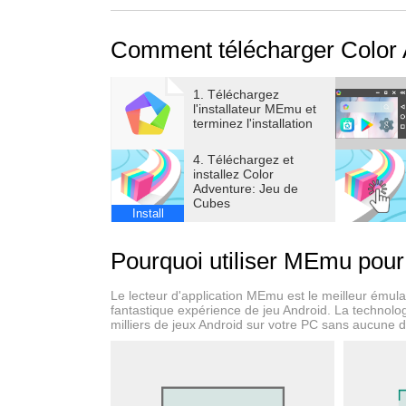
- Des commandes intuitives
- Facile à prendre en main
Comment télécharger Color 
- Des graphismes pleins de vie
- De nombreuses cartes à explorer
- Un design minimaliste
1. Téléchargez
l'installateur MEmu et
Bonne chance dans vos aventures !
terminez l'installation
4. Téléchargez et
installez Color
Adventure: Jeu de
Cubes
Install
Pourquoi utiliser MEmu pour
Le lecteur d'application MEmu est le meilleur émulat
fantastique expérience de jeu Android. La technolog
milliers de jeux Android sur votre PC sans aucune 