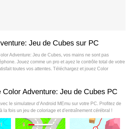
dventure: Jeu de Cubes sur PC
Color Adventure: Jeu de Cubes, vos mains ne sont pas
éléphone. Jouez comme un pro et ayez le contrôle total de votre
atisfait toutes vos attentes. Téléchargez et jouez Color
 longtemps que vous souhaitez sans aucune limitation de
tants. La toute nouvelle version de MEmu 9 est la meilleure
s sur PC. Réalisé par nos experts, l’e magnifique système
e Color Adventure: Jeu de Cubes PC
or Adventure: Jeu de Cubes un jeu réaliste sur PC. Le
2 ou plusieurs comptes de jeu sur le même appareil. Et le
ec le simulateur d’Android MEmu sur votre PC. Profitez de
ut libérer le plein potentiel de votre PC, ce qui facilite tout.
 la fois un jeu de coloriage et d'entraînement cérébral !