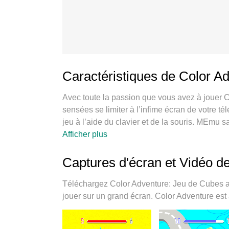
Caractéristiques de Color A
Avec toute la passion que vous avez à jouer 
sensées se limiter à l’infime écran de votre t
jeu à l’aide du clavier et de la souris. MEmu s
Adventure: Jeu de Cubes sur PC. Jouez aussi
Afficher plus
batterie, de données mobiles et d’appels embê
option de jouer Color Adventure: Jeu de Cube
Captures d'écran et Vidéo d
d’affectation de touches prédéfini fait de Col
gestionnaire multi-instances de MEmu permet 
Téléchargez Color Adventure: Jeu de Cubes av
plus important, le moteur d’émulation exclusif pe
jouer sur un grand écran. Color Adventure est à