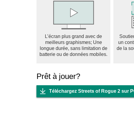
lightheartedness balances the intense action, 
Multiplayer mode enhances the fun by allowing
chaotic environment. Teamwork and strategy b
dismantle the corrupt regime. The social asp
and shared victories. In summary, Streets of 
L’écran plus grand avec de
Soutie
where freedom, creativity, and chaos reign sup
meilleurs graphismes; Une
un cont
standout title for fans of open-world and rogue
longue durée, sans limitation de
de la so
cause mayhem, Streets of Rogue 2 provides t
batterie ou de données mobiles.
Prêt à jouer?
Téléchargez Streets of Rogue 2 sur 