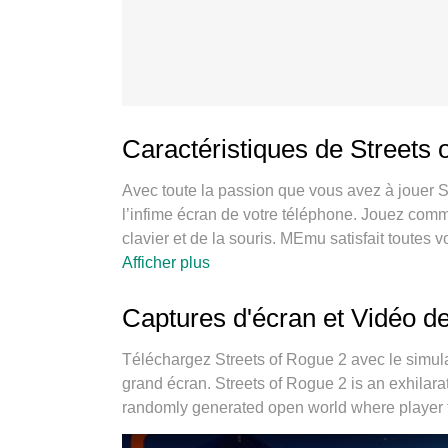
Caractéristiques de Streets
Avec toute la passion que vous avez à jouer S
l’infime écran de votre téléphone. Jouez comme 
clavier et de la souris. MEmu satisfait toutes 
Jouez aussi longtemps que vous souhaitez san
Afficher plus
d’appels embêtants. La toute nouvelle version
2 sur PC. Réalisé par nos experts, l’e magnifiq
Captures d'écran et Vidéo d
of Rogue 2 un jeu réaliste sur PC. Le gestio
de jeu sur le même appareil. Et le plus importa
Téléchargez Streets of Rogue 2 avec le simula
potentiel de votre PC, ce qui facilite tout.
grand écran. Streets of Rogue 2 is an exhilar
randomly generated open world where player 