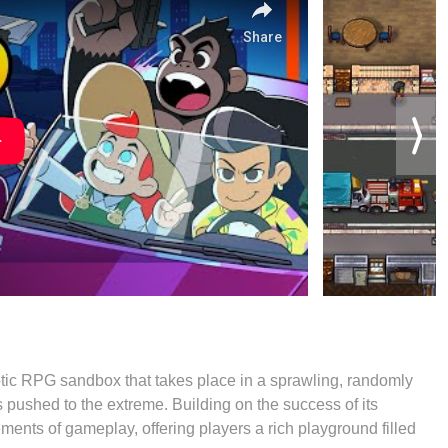
otic RPG sandbox that takes place in a sprawling, randomly
pushed to the extreme. Building on the success of its
ments of gameplay, offering players a rich playground filled