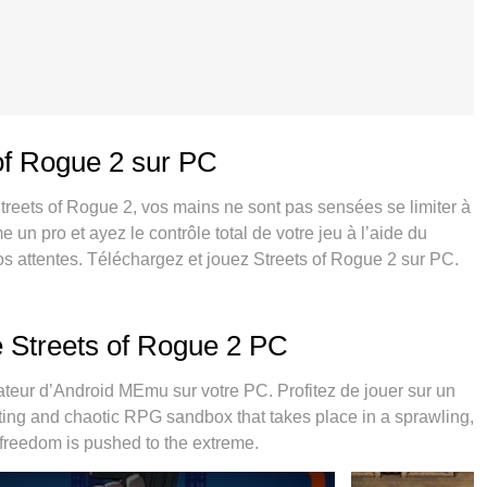
 of Rogue 2 sur PC
treets of Rogue 2, vos mains ne sont pas sensées se limiter à
un pro et ayez le contrôle total de votre jeu à l’aide du
vos attentes. Téléchargez et jouez Streets of Rogue 2 sur PC.
s aucune limitation de batterie, de données mobiles et
 de MEmu 9 est la meilleure option de jouer Streets of Rogue
ue système d’affectation de touches prédéfini fait de Streets
e Streets of Rogue 2 PC
nnaire multi-instances de MEmu permet 2 ou plusieurs comptes
nt, le moteur d’émulation exclusif peut libérer le plein
teur d’Android MEmu sur votre PC. Profitez de jouer sur un
ating and chaotic RPG sandbox that takes place in a sprawling,
freedom is pushed to the extreme.