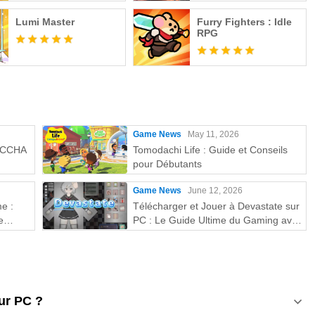
Lumi Master
Furry Fighters : Idle
RPG
Game News
May 11, 2026
MECCHA
Tomodachi Life : Guide et Conseils
pour Débutants
Game News
June 12, 2026
e :
Télécharger et Jouer à Devastate sur
e
PC : Le Guide Ultime du Gaming avec
MEmu Play
ur PC ?