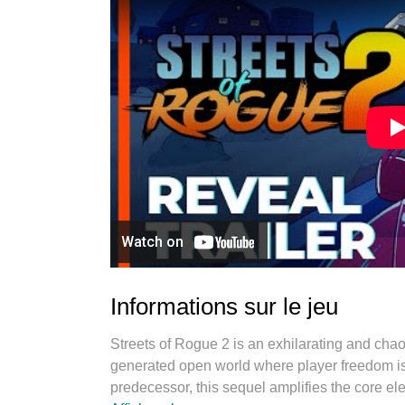
Informations sur le jeu
Streets of Rogue 2 is an exhilarating and cha
generated open world where player freedom is 
predecessor, this sequel amplifies the core ele