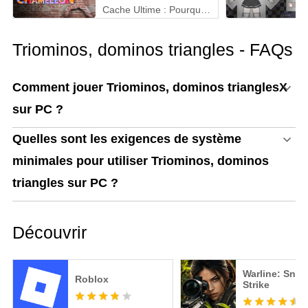
Cache Ultime : Pourquoi
MEmu est la Meilleure
Façon de Jouer à
Triominos, dominos triangles - FAQs
MECCHA CHAMELEON
sur PC !
Comment jouer Triominos, dominos trianglesX
sur PC ?
Quelles sont les exigences de système
minimales pour utiliser Triominos, dominos
triangles sur PC ?
Découvrir
Warline: Snip
Roblox
Strike