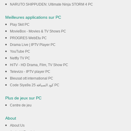
NARUTO SHIPPUDEN: Ultimate Ninja STORM 4 PC
Meilleures applications sur PC
Play Skit PC
MovieBox - Movies & TV Shows PC
PROGRES WebEtu PC
Drama Live | IPTV Player PC
YouTube PC
Netfly TV PC
HiTV - HD Drama, Film, TV Show PC
Televizo - IPTV player PC
Bleusat ott international PC
Code Siya9a 25 كود السياقة PC
Plus de jeux sur PC
Centre de jeu
About
About Us