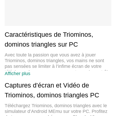
Caractéristiques de Triominos,
dominos triangles sur PC
Avec toute la passion que vous avez à jouer
Triominos, dominos triangles, vos mains ne sont
pas sensées se limiter à l’infime écran de votre
téléphone. Jouez comme un pro et ayez le contrôle
Afficher plus
total de votre jeu à l’aide du clavier et de la souris.
MEmu satisfait toutes vos attentes. Téléchargez et
Captures d'écran et Vidéo de
jouez Triominos, dominos triangles sur PC. Jouez
Triominos, dominos triangles PC
aussi longtemps que vous souhaitez sans aucune
limitation de batterie, de données mobiles et
Téléchargez Triominos, dominos triangles avec le
d’appels embêtants. La toute nouvelle version de
simulateur d’Android MEmu sur votre PC. Profitez
MEmu 9 est la meilleure option de jouer Triominos,