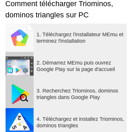
multijoueur et à un seul joueur.
Comment télécharger Triominos,
dominos triangles sur PC
Alignez les dominos triangulaires et créez des
formes spéciales et hop c'est gagné !
1. Téléchargez l'installateur MEmu et
▶ Jeu en ligne
terminez l'installation
Jouez une partie de jeu de société avec les amis et
la famille ? C'est tout à fait possible ! Jouez en ligne
en mode multijoueur gratuitement.
2. Démarrez MEmu puis ouvrez
Google Play sur la page d'accueil
▶ Jeu à un seul joueur…
Jouez Solo avec différents niveaux de difficulté.
3. Recherchez Triominos, dominos
triangles dans Google Play
▶ Comment jouer ?
Tentez de placer les triominos sur le plateau. Les
4. Téléchargez et installez Triominos,
dominos triangulaires doivent avoir un côté
dominos triangles
commun avec ceux déjà joués pour que le coup