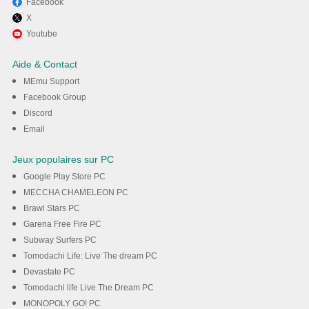
Facebook
X
Profitez de jouer Triominos,
Youtube
dominos triangles sur PC
Aide & Contact
avec MEmu
MEmu Support
Facebook Group
Discord
Téléchargement
Email
Jeux populaires sur PC
Google Play Store PC
MECCHA CHAMELEON PC
Brawl Stars PC
Garena Free Fire PC
Subway Surfers PC
Tomodachi Life: Live The dream PC
Devastate PC
Tomodachi life Live The Dream PC
MONOPOLY GO! PC