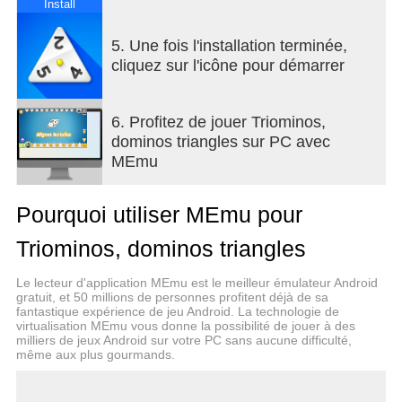
soit valide. Chaque Triomino joué vous rapporte
Install
des points… Et des bonus si vous formez des
figures particulières comme l’Hexagone ou le Pont
5. Une fois l'installation terminée,
avec les dominos.
cliquez sur l'icône pour démarrer
▶ Puzzles
6. Profitez de jouer Triominos,
Confrontez-vous à un nouveau type de défi et
dominos triangles sur PC avec
résolvez les puzzles ! Obtenez 1, 2 ou 3 étoiles et
MEmu
complétez tous les niveaux. Des dominos jokers,
qui peuvent être posés n'importe où, sont là pour
Pourquoi utiliser MEmu pour
vous aider.
Triominos, dominos triangles
Le jeu de société Triominos ® est sous license
Pressman.
Le lecteur d'application MEmu est le meilleur émulateur Android
gratuit, et 50 millions de personnes profitent déjà de sa
fantastique expérience de jeu Android. La technologie de
virtualisation MEmu vous donne la possibilité de jouer à des
milliers de jeux Android sur votre PC sans aucune difficulté,
même aux plus gourmands.