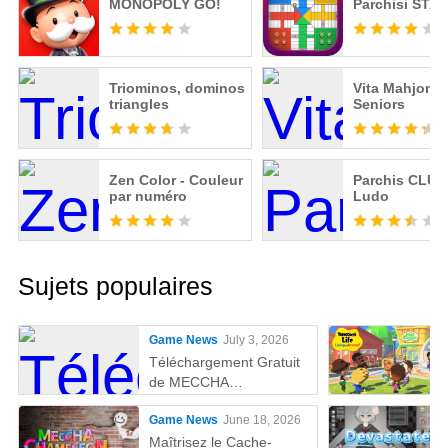
MONOPOLY GO!
Parchisi STA
Triominos, dominos
Vita Mahjong
triangles
Seniors
Zen Color - Couleur
Parchis CLUB 
par numéro
Ludo
Sujets populaires
Game News
July 3, 2026
Téléchargement Gratuit
de MECCHA
CHAMELEON sur PC
Game News
June 18, 2026
Maîtrisez le Cache-