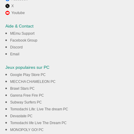
X
Utiliser MEmu pour utiliser A
Youtube
Better Routeplanner (ABRP)
Aide & Contact
sur votre ordinateur
MEmu Support
Facebook Group
Discord
Téléchargement
Email
Jeux populaires sur PC
Google Play Store PC
MECCHA CHAMELEON PC
Brawl Stars PC
Garena Free Fire PC
Subway Surfers PC
Tomodachi Life: Live The dream PC
Devastate PC
Tomodachi life Live The Dream PC
MONOPOLY GO! PC