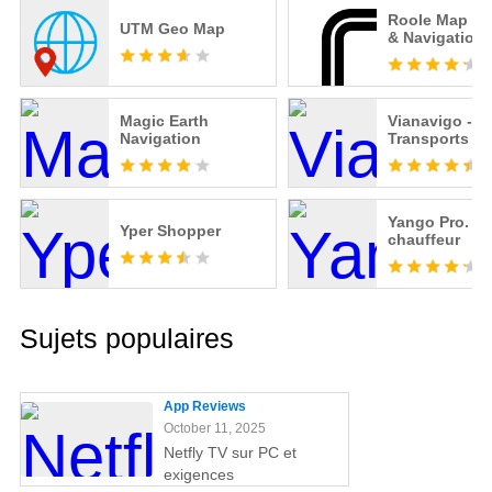
Roole Map : 
UTM Geo Map
& Navigation
Magic Earth
Vianavigo -
Navigation
Transports en 
de-France
Yango Pro. D
Yper Shopper
chauffeur
Sujets populaires
App Reviews
October 11, 2025
Netfly TV sur PC et
exigences