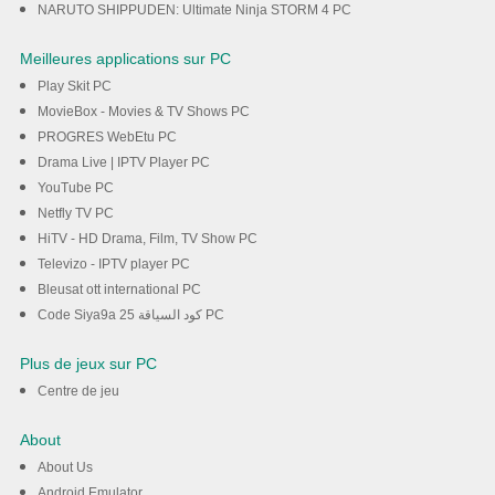
NARUTO SHIPPUDEN: Ultimate Ninja STORM 4 PC
Meilleures applications sur PC
Play Skit PC
MovieBox - Movies & TV Shows PC
PROGRES WebEtu PC
Drama Live | IPTV Player PC
YouTube PC
Netfly TV PC
HiTV - HD Drama, Film, TV Show PC
Televizo - IPTV player PC
Bleusat ott international PC
Code Siya9a 25 كود السياقة PC
Plus de jeux sur PC
Centre de jeu
About
About Us
Android Emulator