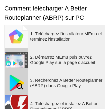
duration.
When you are ready to drive it, just go to driving
Comment télécharger A Better
mode and use ABRP as a real-time plan follow-up
Routeplanner (ABRP) sur PC
tool and even navigator, replan as necessary and
get continuously updated information about your
trip.
1. Téléchargez l'installateur MEmu et
terminez l'installation
2. Démarrez MEmu puis ouvrez
Google Play sur la page d'accueil
3. Recherchez A Better Routeplanner
(ABRP) dans Google Play
4. Téléchargez et installez A Better
Routeplanner (ABRP)