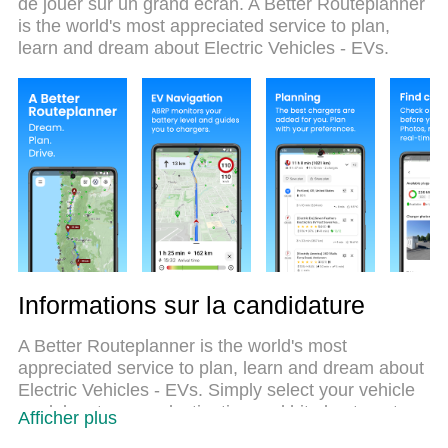
de jouer sur un grand écran. A Better Routeplanner
dérangeants. Le tout nouveau MEmu 9 est le
is the world's most appreciated service to plan,
meilleur choix pour utiliser A Better Routeplanner
learn and dream about Electric Vehicles - EVs.
(ABRP) sur votre ordinateur. Codé avec notre
absorption, le gestionnaire multi-instance permet
d'ouvrir 2 ou plusieurs comptes en même temps. Et
le plus important, notre moteur d'émulation exclusif
peut libérer tout le potentiel de votre PC, rendre
tout cela fluide et agréable.
Informations sur la candidature
A Better Routeplanner is the world's most
appreciated service to plan, learn and dream about
Electric Vehicles - EVs. Simply select your vehicle
model, enter your destination and hit plan to get a
Afficher plus
full trip plan including charge stops and trip