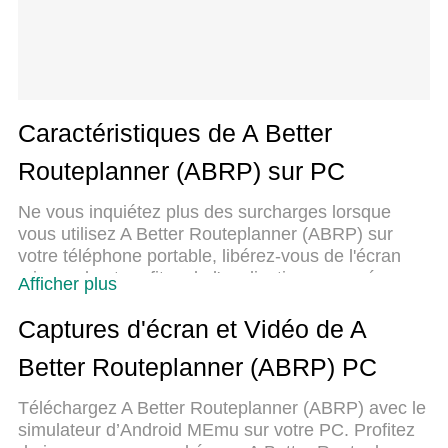
Caractéristiques de A Better
Routeplanner (ABRP) sur PC
Ne vous inquiétez plus des surcharges lorsque
vous utilisez A Better Routeplanner (ABRP) sur
votre téléphone portable, libérez-vous de l'écran
minuscule et profitez de l'application sur un écran
Afficher plus
beaucoup plus grand. Désormais, vous pouvez
utiliser votre application en plein écran avec le
Captures d'écran et Vidéo de A
clavier et la souris. MEmu vous offre toutes les
Better Routeplanner (ABRP) PC
fonctionnalités surprenantes que vous attendiez :
installation rapide et configuration facile,
Téléchargez A Better Routeplanner (ABRP) avec le
commandes intuitives, plus de limitations de
simulateur d’Android MEmu sur votre PC. Profitez
batterie, de données mobiles et d'appels