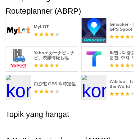
Routeplanner (ABRP)
Gmocker - Fa
MyLOT
GPS Spoof
Yahoo!カーナビ - ナ
티맵 - 대중교통
ビ、渋滞情報も地図
운전, 주차, 렌
も自動更新
항버스
Wikiloc - Trail
白沙屯 GPS 即時定位
the World
Topik yang hangat