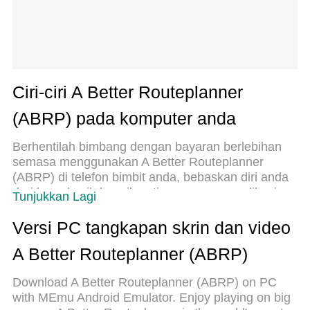
Ciri-ciri A Better Routeplanner
(ABRP) pada komputer anda
Berhentilah bimbang dengan bayaran berlebihan
semasa menggunakan A Better Routeplanner
(ABRP) di telefon bimbit anda, bebaskan diri anda
dari layar kecil dan nikmati penggunaan aplikasi
Tunjukkan Lagi
pada paparan yang jauh lebih besar. Mulai
sekarang, dapatkan pengalaman skrin penuh
Versi PC tangkapan skrin dan video
aplikasi anda dengan papan kekunci dan tetikus.
A Better Routeplanner (ABRP)
MEmu Play semua ciri mengejutkan yang anda
harapkan: pemasangan cepat dan penyediaan
Download A Better Routeplanner (ABRP) on PC
mudah, kawalan intuitif, tidak ada batasan bateri,
with MEmu Android Emulator. Enjoy playing on big
data mudah alih, dan panggilan yang mengganggu.