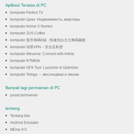
Aplikasi Teratas di PC
komputer Perfect TV
komputer Циан. Недвижимость, квартиры
komputer Anime X Nonton
komputer ZUS Coffee
komputer 股市籌碼K線 - 快速找出主力籌碼飆股
komputer 绿茶VPN – 安全且私密
komputer Weverse: Connect with Artists
komputer RTMKlik
komputer GFX Tool: Launcher & Optimizer
komputer Telega － мессенджер и звонки
Banyak lagi permainan di PC
pusat permainan
tentang
Tentang kita
Android Emulator
MEmu 9.0