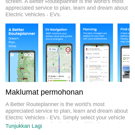
screen. A Better Routeplanner is the world's most
MEmu 9 yang baru adalah pilihan terbaik untuk
appreciated service to plan, learn and dream about
menggunakan A Better Routeplanner (ABRP) di
Electric Vehicles - EVs.
komputer anda. Dikodkan dengan penyerapan
kami, pengurus multi-instance menjadikan
pembukaan 2 atau lebih akaun pada masa yang
sama mungkin. Dan yang paling penting, mesin
emulasi eksklusif kami dapat melepaskan potensi
penuh PC anda, menjadikan semuanya lancar dan
menyeronokkan.
Maklumat permohonan
A Better Routeplanner is the world's most
appreciated service to plan, learn and dream about
Electric Vehicles - EVs. Simply select your vehicle
model, enter your destination and hit plan to get a
Tunjukkan Lagi
full trip plan including charge stops and trip