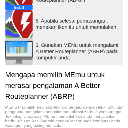
Install
5. Apabila selesai pemasangan,
menekan ikon itu untuk memulakan
6. Gunakan MENu untuk mengalami
A Better Routeplanner (ABRP) pada
komputer anda
Mengapa memilih MEmu untuk
merasai pengalaman A Better
Routeplanner (ABRP)
MEmu Play ialah emulator Android terbaik, dengan lebih 100 juta
pengguna mengalami pengalaman aplikasi Android yang unggul.
Teknologi virtualisasi MEmu membolehkan anda menjalankan
beribu-ribu aplikasi Android dengan lancar pada komputer anda,
walaupun yang paling mencabar.