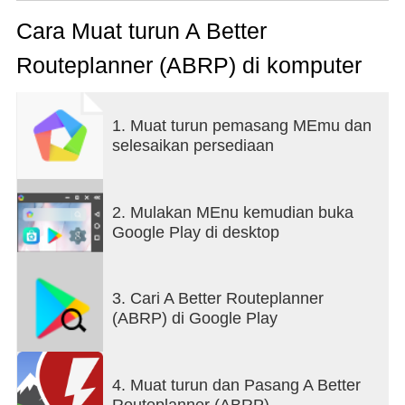
duration.
When you are ready to drive it, just go to driving
Cara Muat turun A Better
mode and use ABRP as a real-time plan follow-up
Routeplanner (ABRP) di komputer
tool and even navigator, replan as necessary and
get continuously updated information about your
trip.
1. Muat turun pemasang MEmu dan
selesaikan persediaan
2. Mulakan MEnu kemudian buka
Google Play di desktop
3. Cari A Better Routeplanner
(ABRP) di Google Play
4. Muat turun dan Pasang A Better
Routeplanner (ABRP)