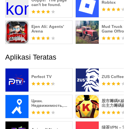
Oopps! The page
Roblox
can't be found.
Ejen Ali: Agents'
Mud Truck Dr
Arena
Game Offroad
Aplikasi Teratas
Perfect TV
ZUS Coffee
Циан.
股市籌碼K線 -
Недвижимость,
出主力籌碼飆
квартиры
绿茶VPN – 