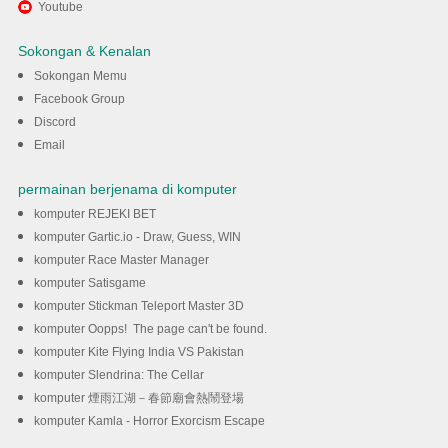
Gunakan MENu untuk
Youtube
mengalami A Better
Sokongan & Kenalan
Routeplanner (ABRP) pada
Sokongan Memu
Facebook Group
komputer anda
Discord
Email
DOWNLOAD
permainan berjenama di komputer
komputer REJEKI BET
komputer Gartic.io - Draw, Guess, WIN
komputer Race Master Manager
komputer Satisgame
komputer Stickman Teleport Master 3D
komputer Oopps! The page can't be found.
komputer Kite Flying India VS Pakistan
komputer Slendrina: The Cellar
komputer 煙雨江湖－春節廟會熱鬧登場
komputer Kamla - Horror Exorcism Escape