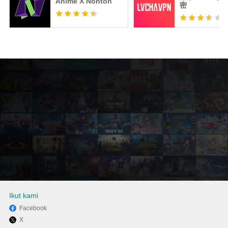
Anime X Nonton
密
Ikut kami
Facebook
X