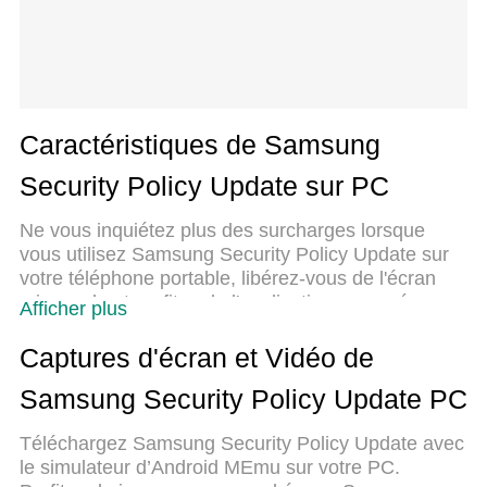
Caractéristiques de Samsung
Security Policy Update sur PC
Ne vous inquiétez plus des surcharges lorsque
vous utilisez Samsung Security Policy Update sur
votre téléphone portable, libérez-vous de l'écran
minuscule et profitez de l'application sur un écran
Afficher plus
beaucoup plus grand. Désormais, vous pouvez
utiliser votre application en plein écran avec le
Captures d'écran et Vidéo de
clavier et la souris. MEmu vous offre toutes les
Samsung Security Policy Update PC
fonctionnalités surprenantes que vous attendiez :
installation rapide et configuration facile,
Téléchargez Samsung Security Policy Update avec
commandes intuitives, plus de limitations de
le simulateur d’Android MEmu sur votre PC.
batterie, de données mobiles et d'appels