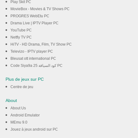
Play Skit PC
MovieBox - Movies & TV Shows PC
PROGRES WebEtu PC
Drama Live | IPTV Player PC
YouTube PC
Netfly TV PC
HiTV - HD Drama, Film, TV Show PC
Televizo - IPTV player PC
Bleusat ott international PC
Code Siya9a 25 كود السياقة PC
Plus de jeux sur PC
Centre de jeu
About
About Us
Android Emulator
MEmu 9.0
Jouez à jeux android sur PC