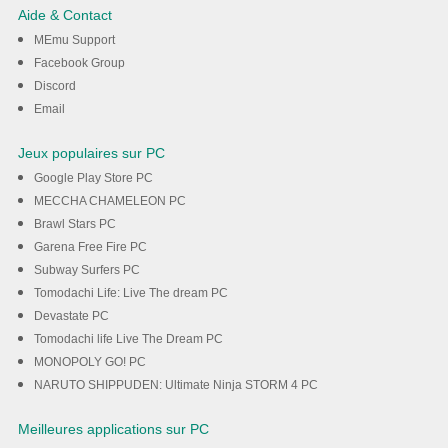
Samsung Security Policy
Aide & Contact
Update sur votre ordinateur
MEmu Support
Facebook Group
Discord
Téléchargement
Email
Jeux populaires sur PC
Google Play Store PC
MECCHA CHAMELEON PC
Brawl Stars PC
Garena Free Fire PC
Subway Surfers PC
Tomodachi Life: Live The dream PC
Devastate PC
Tomodachi life Live The Dream PC
MONOPOLY GO! PC
NARUTO SHIPPUDEN: Ultimate Ninja STORM 4 PC
Meilleures applications sur PC