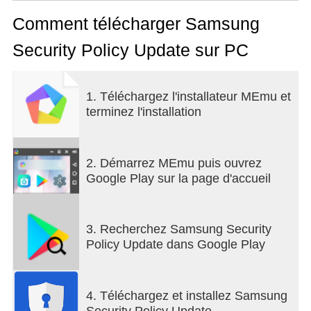
security policies on the device to prevent these new
attacks.
Comment télécharger Samsung
This feature is always enabled and allows your
Security Policy Update sur PC
device to be protected after a threat is detected,
instead of waiting for the next scheduled software
upgrade.
1. Téléchargez l'installateur MEmu et
terminez l'installation
Installing this update ensures that you have up-to-
date protections for your device.
For more on SE for Android or for tips on securing
your device, please visit
2. Démarrez MEmu puis ouvrez
https://www.samsungknox.com/products/knox-
Google Play sur la page d'accueil
workspace/how-to/lock-down-android.
3. Recherchez Samsung Security
Policy Update dans Google Play
4. Téléchargez et installez Samsung
Security Policy Update