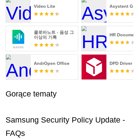
Video Lite
Asystent Goo
클로바노트 - 음성 그
HR Document
이상의 기록
AndrOpen Office
DPD Driver C
Gorące tematy
Samsung Security Policy Update -
FAQs