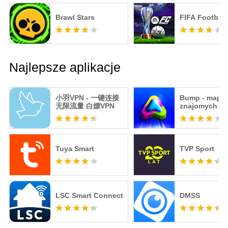
Brawl Stars
FIFA Football
Najlepsze aplikacje
小羽VPN - 一键连接
Bump - mapa 
无限流量 白嫖VPN
znajomych
Tuya Smart
TVP Sport
LSC Smart Connect
DMSS