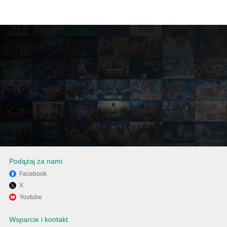
Podążaj za nami
Facebook
X
Użyj MEmu, aby doświadczyć
Youtube
Samsung Security Policy
Wsparcie i kontakt