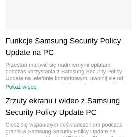
Funkcje Samsung Security Policy
Update na PC
Przestań martwić się nadmiernymi opłatami
podczas korzystania z Samsung Security Policy
Update na telefonie komórkowym, uwolnij się od
małego ekranu i ciesz się korzystaniem z aplikacji
Pokaż więcej
na znacznie większym wyświetlaczu. Od teraz
korzystaj z aplikacji na pełnym ekranie za pomocą
Zrzuty ekranu i wideo z Samsung
klawiatury i myszy. MEmu oferuje wszystkie
Security Policy Update PC
zaskakujące funkcje, których się spodziewałeś:
szybką instalację i łatwą konfigurację, intuicyjne
Ciesz się wspaniałym doświadczeniem podczas
sterowanie, koniec z ograniczeniami baterii, danych
grania w Samsung Security Policy Update na
mobilnych i niepokojących połączeń. Zupełnie nowy