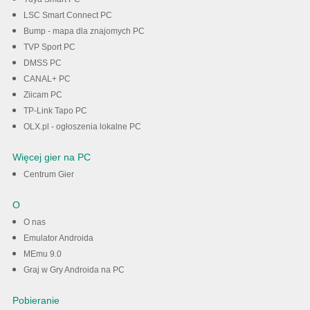
LSC Smart Connect PC
Bump - mapa dla znajomych PC
TVP Sport PC
DMSS PC
CANAL+ PC
Ziicam PC
TP-Link Tapo PC
OLX.pl - ogłoszenia lokalne PC
Więcej gier na PC
Centrum Gier
O
O nas
Emulator Androida
MEmu 9.0
Graj w Gry Androida na PC
Pobieranie