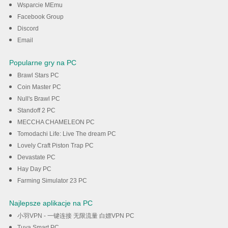
Update na swoim komputerze
Wsparcie MEmu
Facebook Group
Discord
Pobieranie
Email
Popularne gry na PC
Brawl Stars PC
Coin Master PC
Null's Brawl PC
Standoff 2 PC
MECCHA CHAMELEON PC
Tomodachi Life: Live The dream PC
Lovely Craft Piston Trap PC
Devastate PC
Hay Day PC
Farming Simulator 23 PC
Najlepsze aplikacje na PC
小羽VPN - 一键连接 无限流量 白嫖VPN PC
Tuya Smart PC