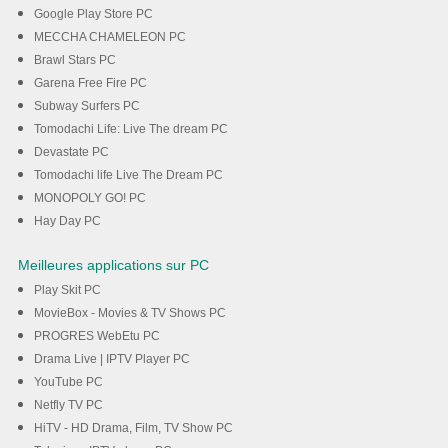
Google Play Store PC
MECCHA CHAMELEON PC
Brawl Stars PC
Garena Free Fire PC
Subway Surfers PC
Tomodachi Life: Live The dream PC
Devastate PC
Tomodachi life Live The Dream PC
MONOPOLY GO! PC
Hay Day PC
Meilleures applications sur PC
Play Skit PC
MovieBox - Movies & TV Shows PC
PROGRES WebEtu PC
Drama Live | IPTV Player PC
YouTube PC
Netfly TV PC
HiTV - HD Drama, Film, TV Show PC