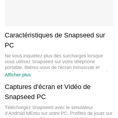
Caractéristiques de Snapseed sur
PC
Ne vous inquiétez plus des surcharges lorsque
vous utilisez Snapseed sur votre téléphone
portable, libérez-vous de l'écran minuscule et
profitez de l'application sur un écran beaucoup plus
Afficher plus
grand. Désormais, vous pouvez utiliser votre
application en plein écran avec le clavier et la
Captures d'écran et Vidéo de
souris. MEmu vous offre toutes les fonctionnalités
Snapseed PC
surprenantes que vous attendiez : installation
rapide et configuration facile, commandes
Téléchargez Snapseed avec le simulateur
intuitives, plus de limitations de batterie, de
d’Android MEmu sur votre PC. Profitez de jouer sur
données mobiles et d'appels dérangeants. Le tout