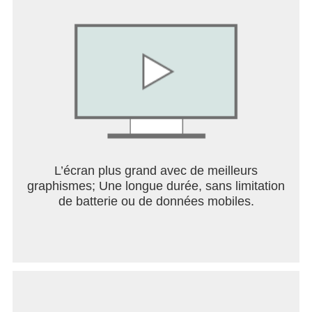
classiques
• Bloom – créez une diffusion optique douce sur les
sources de lumière pour un rendu
cinématographique
• Développement RAW – ouvrez et ajustez les
principaux types de fichiers RAW
• Double exposition - combinez deux photos avec
des modes de fusion inspirés du cinéma et du
numérique
• Portrait – outils modernes pour améliorer
l'éclairage, ajuster les poses et affiner les traits du
L’écran plus grand avec de meilleurs
visage
graphismes; Une longue durée, sans limitation
• Détails – sublimez comme par magie les
de batterie ou de données mobiles.
structures de surface des images
• Recadrer et pivoter – recadrez aux formats
standard, pivotez à 90° ou redressez l'horizon
• Perspective – corrigez les lignes obliques et
perfectionnez la géométrie des horizons ou
bâtiments
• Balance des blancs – ajustez les couleurs pour un