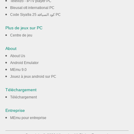
Televizo - IPTV player PC
Bleusat ott international PC
Code Siya9a 25 كود السياقة PC
Plus de jeux sur PC
Centre de jeu
About
About Us
Android Emulator
MEmu 9.0
Jouez à jeux android sur PC
Téléchargement
Téléchargement
Entreprise
MEmu pour entreprise