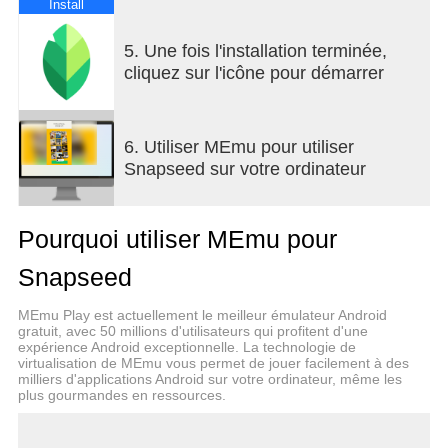
Install
• Appareil photo Snapseed – capturez directement
avec vos simulations de films ou looks
5. Une fois l'installation terminée,
personnalisés en temps réel et passez l'étape de
cliquez sur l'icône pour démarrer
retouche
• Ajuster – réglez l'exposition et la couleur
automatiquement ou manuellement avec précision
6. Utiliser MEmu pour utiliser
• Masquage en un geste – sélectionnez
Snapseed sur votre ordinateur
instantanément sujets ou arrière-plans pour des
retouches ciblées et fluides
• Sélectif – ajustez la luminosité, le contraste ou la
Pourquoi utiliser MEmu pour
saturation de zones spécifiques sans modifier le
reste de la photo.
Snapseed
• Correction – supprimez facilement un élément
indésirable d'une photo
MEmu Play est actuellement le meilleur émulateur Android
• Film – profitez de simulations réalistes et mises à
gratuit, avec 50 millions d'utilisateurs qui profitent d'une
expérience Android exceptionnelle. La technologie de
jour de films historiques célèbres
virtualisation de MEmu vous permet de jouer facilement à des
• Modification par lots – appliquez instantanément
milliers d'applications Android sur votre ordinateur, même les
looks et retouches à tout un lot de photos
plus gourmandes en ressources.
• Halo – ajoutez un éclat de surbrillance pour
répliquer les effets d'objectifs argentiques