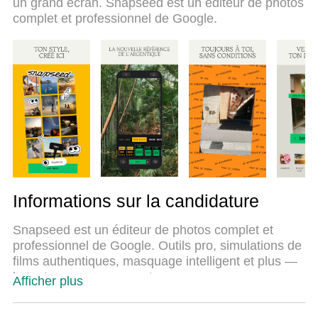
un grand écran. Snapseed est un éditeur de photos
nouveau MEmu 9 est le meilleur choix pour utiliser
complet et professionnel de Google.
Snapseed sur votre ordinateur. Codé avec notre
absorption, le gestionnaire multi-instance permet
d'ouvrir 2 ou plusieurs comptes en même temps. Et
le plus important, notre moteur d'émulation exclusif
peut libérer tout le potentiel de votre PC, rendre
tout cela fluide et agréable.
Informations sur la candidature
Snapseed est un éditeur de photos complet et
professionnel de Google. Outils pro, simulations de
films authentiques, masquage intelligent et plus —
le tout sans engagement.
Afficher plus
== CARACTÉRISTIQUES PRINCIPALES ==