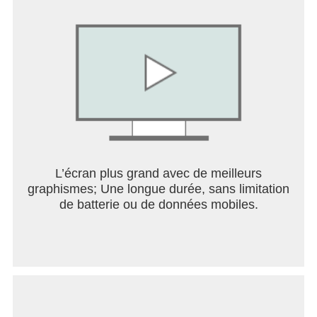
protégeons vos informations et respectons la
confidentialité de vos données, consultez le Centre
de sécurité Google Nest à l'adresse
safety.google/nest.
* Certains produits et certaines fonctionnalités ne
sont pas disponibles dans tous les pays.
Fonctionne uniquement avec des appareils
compatibles.
L’écran plus grand avec de meilleurs
graphismes; Une longue durée, sans limitation
de batterie ou de données mobiles.