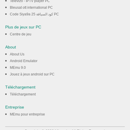
Televizo - IPTV player PC
Bleusat ott international PC
Code Siya9a 25 كود السياقة PC
Plus de jeux sur PC
Centre de jeu
About
About Us
Android Emulator
MEmu 9.0
Jouez à jeux android sur PC
Téléchargement
Téléchargement
Entreprise
MEmu pour entreprise