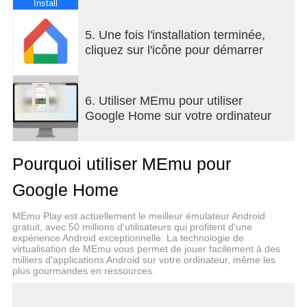
Install
Contrôlez votre maison, où que vous soyez.
Google Home pour Wear OS vous permet de
5. Une fois l'installation terminée,
contrôler les appareils connectés compatibles de
cliquez sur l'icône pour démarrer
votre maison depuis votre montre. Allumez la
lumière, réglez la température ou recevez une
alerte lorsqu'un visiteur ou un colis se trouve à
6. Utiliser MEmu pour utiliser
votre porte. Utilisez la tuile Favoris ou ajoutez un
Google Home sur votre ordinateur
appareil à votre cadran pour gérer votre maison
d'un simple appui sur votre poignet.
Pourquoi utiliser MEmu pour
Une maison connectée se doit de respecter votre
vie privée.
Google Home
Pour protéger votre confidentialité, nous avons
intégré l'une des technologies de sécurité les plus
MEmu Play est actuellement le meilleur émulateur Android
avancées au monde dans tous les produits Google
gratuit, avec 50 millions d'utilisateurs qui profitent d'une
expérience Android exceptionnelle. La technologie de
afin qu'ils soient sécurisés par défaut. Google
virtualisation de MEmu vous permet de jouer facilement à des
utilise vos données et vos appareils compatibles
milliers d'applications Android sur votre ordinateur, même les
pour améliorer votre maison connectée, mais
plus gourmandes en ressources.
uniquement selon les modes que vous autorisez.
Pour en savoir plus sur la façon dont nous