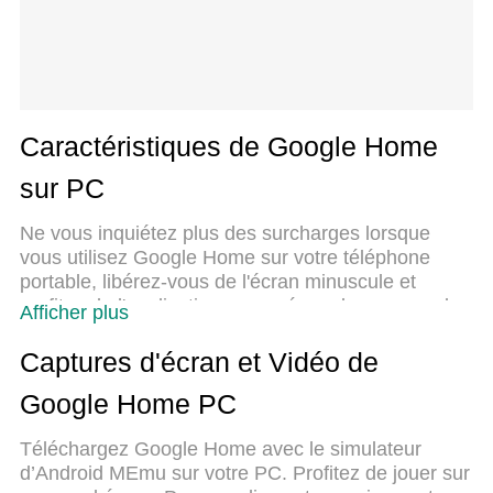
Caractéristiques de Google Home
sur PC
Ne vous inquiétez plus des surcharges lorsque
vous utilisez Google Home sur votre téléphone
portable, libérez-vous de l'écran minuscule et
profitez de l'application sur un écran beaucoup plus
Afficher plus
grand. Désormais, vous pouvez utiliser votre
application en plein écran avec le clavier et la
Captures d'écran et Vidéo de
souris. MEmu vous offre toutes les fonctionnalités
Google Home PC
surprenantes que vous attendiez : installation
rapide et configuration facile, commandes
Téléchargez Google Home avec le simulateur
intuitives, plus de limitations de batterie, de
d’Android MEmu sur votre PC. Profitez de jouer sur
données mobiles et d'appels dérangeants. Le tout