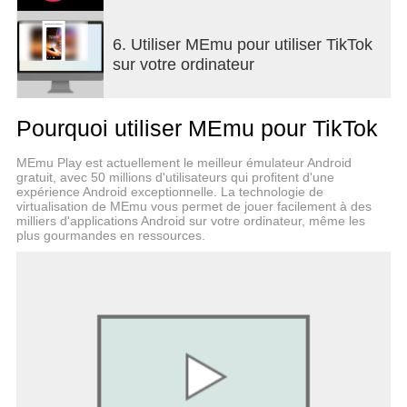
■ Pause recording multiple times in one video
Pause and resume your video with just a tap. Shoot
6. Utiliser MEmu pour utiliser TikTok
as many times as you need.
sur votre ordinateur
■ Be entertained and inspired by a global
community of creators
Pourquoi utiliser MEmu pour TikTok
Millions of creators are on TikTok showcasing their
incredible skills and everyday life. Let yourself be
MEmu Play est actuellement le meilleur émulateur Android
inspired.
gratuit, avec 50 millions d'utilisateurs qui profitent d'une
expérience Android exceptionnelle. La technologie de
■ Add your favorite music or sound to your videos
virtualisation de MEmu vous permet de jouer facilement à des
milliers d'applications Android sur votre ordinateur, même les
for free
plus gourmandes en ressources.
Easily edit your videos with millions of free music
clips and sounds. We curate music and sound
playlists for you with the hottest tracks in every
genre, including Hip Hop, Edm, Pop, Rock, Rap,
and Country, and the most viral original sounds.
■ Express yourself with creative effects
Unlock tons of filters, effects, and AR objects to
take your videos to the next level.