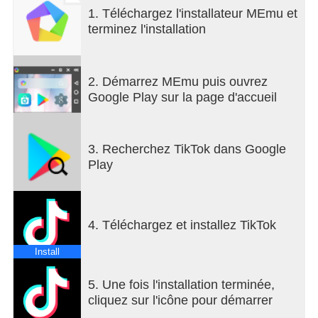
errands, TikTok has the videos that are guaranteed
1. Téléchargez l'installateur MEmu et
to make your day.
terminez l'installation
We make it easy for you to discover and create
your own original videos by providing easy-to-use
2. Démarrez MEmu puis ouvrez
tools to view and capture your daily moments. Take
Google Play sur la page d'accueil
your videos to the next level with special effects,
filters, music, and more.
3. Recherchez TikTok dans Google
■ Watch endless amount of videos customized
Play
specifically for you
A personalized video feed based on what you
watch, like, and share. TikTok offers you real,
interesting, and fun videos that will make your day.
4. Téléchargez et installez TikTok
■ Explore videos, just one scroll away
Install
Watch all types of videos, from Comedy, Gaming,
DIY, Food, Sports, Memes, and Pets, to Oddly
5. Une fois l'installation terminée,
Satisfying, ASMR, and everything in between.
cliquez sur l'icône pour démarrer