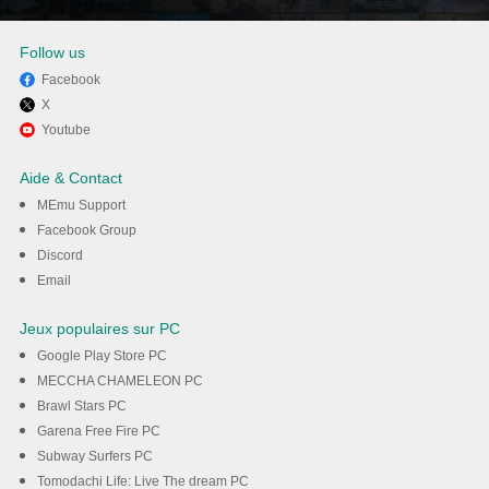
Follow us
Facebook
X
Utiliser MEmu pour utiliser
Youtube
TikTok sur votre ordinateur
Aide & Contact
MEmu Support
Téléchargement
Facebook Group
Discord
Email
Jeux populaires sur PC
Google Play Store PC
MECCHA CHAMELEON PC
Brawl Stars PC
Garena Free Fire PC
Subway Surfers PC
Tomodachi Life: Live The dream PC