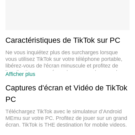
Caractéristiques de TikTok sur PC
Ne vous inquiétez plus des surcharges lorsque
vous utilisez TikTok sur votre téléphone portable,
libérez-vous de l'écran minuscule et profitez de
l'application sur un écran beaucoup plus grand.
Afficher plus
Désormais, vous pouvez utiliser votre application
en plein écran avec le clavier et la souris. MEmu
Captures d'écran et Vidéo de TikTok
vous offre toutes les fonctionnalités surprenantes
PC
que vous attendiez : installation rapide et
configuration facile, commandes intuitives, plus de
Téléchargez TikTok avec le simulateur d’Android
limitations de batterie, de données mobiles et
MEmu sur votre PC. Profitez de jouer sur un grand
d'appels dérangeants. Le tout nouveau MEmu 9 est
écran. TikTok is THE destination for mobile videos.
le meilleur choix pour utiliser TikTok sur votre
ordinateur. Codé avec notre absorption, le