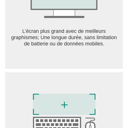
■ Edit your own videos
Our integrated editing tools allow you to easily trim,
cut, merge and duplicate video clips without leaving
the app.
L’écran plus grand avec de meilleurs
graphismes; Une longue durée, sans limitation
* Any feedback? Contact us at
de batterie ou de données mobiles.
https://www.tiktok.com/legal/report/feedback or
tweet us @tiktok_us