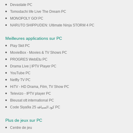
Devastate PC
Tomodachi life Live The Dream PC
MONOPOLY GO! PC
NARUTO SHIPPUDEN: Ultimate Ninja STORM 4 PC
Meilleures applications sur PC
Play Skit PC
MovieBox - Movies & TV Shows PC
PROGRES WebEtu PC
Drama Live | IPTV Player PC
YouTube PC
Netfly TV PC
HiTV - HD Drama, Film, TV Show PC
Televizo - IPTV player PC
Bleusat ott international PC
Code Siya9a 25 كود السياقة PC
Plus de jeux sur PC
Centre de jeu