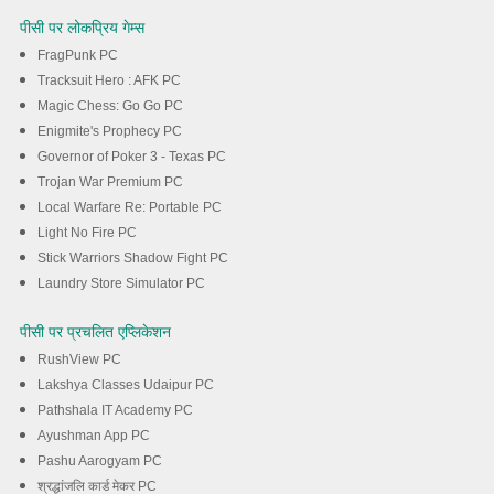
पीसी पर लोकप्रिय गेम्स
FragPunk PC
Tracksuit Hero : AFK PC
Magic Chess: Go Go PC
Enigmite's Prophecy PC
Governor of Poker 3 - Texas PC
Trojan War Premium PC
Local Warfare Re: Portable PC
Light No Fire PC
Stick Warriors Shadow Fight PC
Laundry Store Simulator PC
पीसी पर प्रचलित एप्लिकेशन
RushView PC
Lakshya Classes Udaipur PC
Pathshala IT Academy PC
Ayushman App PC
Pashu Aarogyam PC
श्रद्धांजलि कार्ड मेकर PC