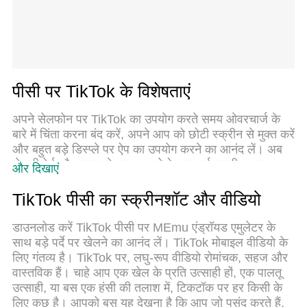
पीसी पर TikTok के विशेषताएं
अपने सेलफोन पर TikTok का उपयोग करते समय ओवरचार्ज के
बारे में चिंता करना बंद करें, अपने आप को छोटी स्क्रीन से मुक्त करें
और बहुत बड़े डिस्प्ले पर ऐप का उपयोग करने का आनंद लें। अब
से, कीबोर्ड और माउस के साथ अपने ऐप का पूर्ण-स्क्रीन अनुभव
और दिखाएं
प्राप्त करें। एमईएमयू आपको उन सभी आश्चर्यजनक सुविधाओं की
पेशकश करता है जिनकी आपको उम्मीद थी: त्वरित इंस्टॉल और
TikTok पीसी का स्क्रीनशॉट और वीडियो
आसान सेटअप, सहज नियंत्रण, बैटरी की कोई सीमा नहीं, मोबाइल
डेटा और परेशान कॉल। आपके कंप्यूटर पर TikTok का उपयोग
डाउनलोड करें TikTok पीसी पर MEmu एंड्रॉयड एमुलेटर के
करने का सबसे अच्छा विकल्प नया MEmu 9 है। हमारे अवशोषण
साथ बड़े पर्दे पर खेलने का आनंद लें। TikTok मोबाइल वीडियो के
के साथ कोडित, बहु-उदाहरण प्रबंधक एक ही समय में 2 या अधिक
लिए गंतव्य है। TikTok पर, लघु-रूप वीडियो रोमांचक, सहज और
खाते खोलना संभव बनाता है। और सबसे महत्वपूर्ण, हमारा अनन्य
वास्तविक हैं। चाहे आप एक खेल के प्रति उत्साही हों, एक पालतू
उत्सर्जन इंजन आपके पीसी की पूरी क्षमता को जारी कर सकता है,
उत्साही, या बस एक हंसी की तलाश में, टिकटॉक पर हर किसी के
सब कुछ सुचारू और सुखद बना सकता है।
लिए कुछ है। आपको बस यह देखना है कि आप जो पसंद करते हैं,