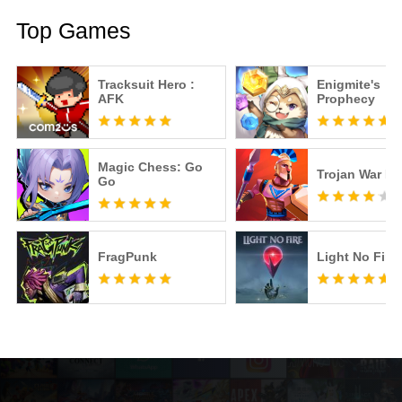
Top Games
Tracksuit Hero :
Enigmite's
AFK
Prophecy
Magic Chess: Go
Trojan War P
Go
FragPunk
Light No Fire