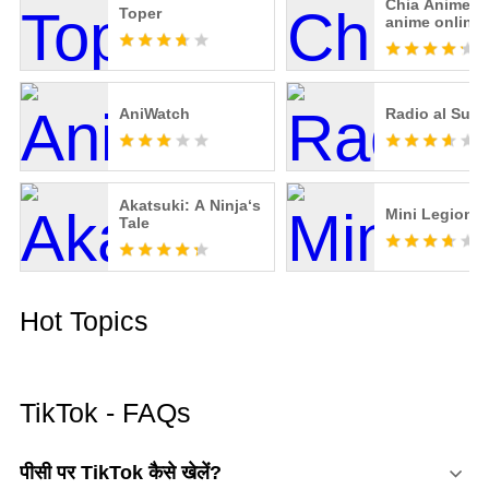
Chia Anime: 
Toper
anime online
AniWatch
Radio al Sud
Akatsuki: A Ninja‘s
Mini Legion
Tale
Hot Topics
TikTok - FAQs
पीसी पर TikTok कैसे खेलें?