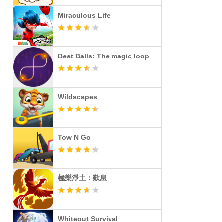
Miraculous Life
Beat Balls: The magic loop
Wildscapes
Tow N Go
極樂淨土：歎息
Whiteout Survival