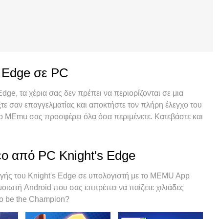
s Edge σε PC
Edge, τα χέρια σας δεν πρέπει να περιορίζονται σε μια
τε σαν επαγγελματίας και αποκτήστε τον πλήρη έλεγχο του
 Το MEmu σας προσφέρει όλα όσα περιμένετε. Κατεβάστε και
όσο θέλετε, χωρίς άλλους περιορισμούς μπαταρίας, δεδομένων
 Το ολοκαίνουργιο MEmu 9 είναι η καλύτερη επιλογή για να
μένο με την εμπειρία μας, το εξαιρετικό σύστημα
εο από PC Knight's Edge
στά το Knight's Edge ένα πραγματικό παιχνίδι υπολογιστή.
 καθιστά δυνατό το παιχνίδι με 2 ή περισσότερους
ής του Knight's Edge σε υπολογιστή με το MEMU App
σημαντικό, η αποκλειστική μηχανή εξομοίωσης μας μπορεί να
μοιωτή Android που σας επιτρέπει να παίζετε χιλιάδες
πολογιστή σας, κάνοντας τα πάντα ομαλά.
 to be the Champion?