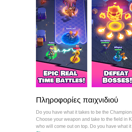
Πληροφορίες παιχνιδιού
Do you have what it takes to be the Champio
Choose your weapon and take to the field in K
who will come out on top. Do you have what it