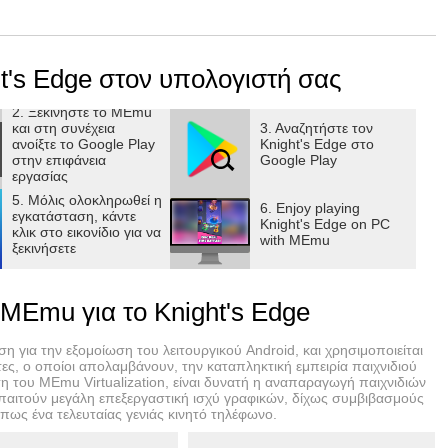
ultiplayer matches, racing to see who can defeat the
t's Edge στον υπολογιστή σας
 down!
our team with every win.
2. Ξεκινήστε το MEmu
και στη συνέχεια
3. Αναζητήστε τον
ανοίξτε το Google Play
Knight's Edge στο
tack, and use your Special Ability to do even more damage!
στην επιφάνεια
Google Play
εργασίας
 creating endless options to slay the monsters and opposing
5. Μόλις ολοκληρωθεί η
6. Enjoy playing
εγκατάσταση, κάντε
Knight's Edge on PC
κλικ στο εικονίδιο για να
with MEmu
ξεκινήσετε
es and elements to unlock new Perks to choose from.
 MEmu για το Knight's Edge
n of the KNIGHT'S EDGE!
play, but some things in-game can also be purchased for real
η για την εξομοίωση του λειτουργικού Android, και χρησιμοποιείται
rchases in your device’s settings. A persistent internet
ς, ο οποίοι απολαμβάνουν, την καταπληκτική εμπειρία παιχνιδιού
 του MEmu Virtualization, είναι δυνατή η αναπαραγωγή παιχνιδιών
απαιτούν μεγάλη επεξεργαστική ισχύ γραφικών, δίχως συμβιβασμούς
πως ένα τελευταίας γενιάς κινητό τηλέφωνο.