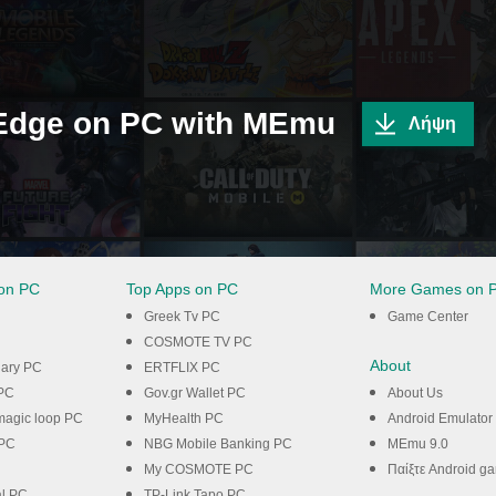
 Edge on PC with MEmu
Λήψη
on PC
Top Apps on PC
More Games on 
Greek Tv PC
Game Center
COSMOTE TV PC
About
Diary PC
ERTFLIX PC
 PC
Gov.gr Wallet PC
About Us
 magic loop PC
MyHealth PC
Android Emulator
PC
NBG Mobile Banking PC
MEmu 9.0
My COSMOTE PC
Παίξτε Android g
al PC
TP-Link Tapo PC