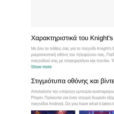
Χαρακτηριστικά του Knight'
Με όλο το πάθος σας για το παιχνίδι Knight's 
μικροσκοπική οθόνη του τηλεφώνου σας. Παίξ
παιχνιδιού σας με πληκτρολόγιο και ποντίκι.
παίξτε Knight's Edge σε υπολογιστή. Παίξτε 
Show more
κινητής τηλεφωνίας και ενοχλητικών κλήσεων.
παίξετε Knight's Edge σε υπολογιστή. Ετοιμασ
Στιγμιότυπα οθόνης και βίντ
προκαθορισμένης αντιστοίχισης πλήκτρων καθι
Ο διαχειριστής πολλαπλών περιπτώσεων MEmu
Απολαύστε την υπέροχη εμπειρία αναπαραγωγ
λογαριασμούς στην ίδια συσκευή. Και το πιο 
Player. Πρόκειται για έναν ισχυρό δωρεάν εξο
απελευθερώσει πλήρως τις δυνατότητες του υ
παιχνίδια Android. Do you have what it takes