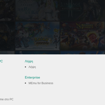
PC
Λήψη
Λήψη
Enterprise
MEmu for Business
ame στο PC