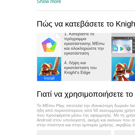
GAME ON
Show more
Compete against the other team in quick 3v3 m
monsters first!
Πώς να κατεβάσετε το Knigh
Take the battle to the other team to slow them
To the quickest goes the spoils! Get loot for y
1. Κατεβάστε το
ANYONE CAN TAKE THE FIELD
πρόγραμμα
εγκατάστασης MEmu
Pick up and play! Drag to move, release to at
και ολοκληρώστε την
DIFFERENT LOADOUT EVERY MATCH
εγκατάσταση
Level up and pick different Perks each match,
4. Λήψη και
players!
εγκατάσταση του
Knight's Edge
GEAR UP
Install
Collect and upgrade weapons of different typ
BE THE BEST
Γιατί να χρησιμοποιήσετε το
Climb the leaderboards and be the Champio
NOTE! Knight's Edge is free to download and 
Το MEmu Play, αποτελεί την ιδανικότερη δωρεάν λύσ
money. If you’d like, you can disable in-app pu
ήδη από περισσότερους από 50 εκατομμύρια χρήστε
που προσφέρεται μέσω της εφαρμογής. Με τη χρήση
connection is required to play.
Android στον υπολογιστή, ακόμη και εκείνων που 
στην ποιότητα και στην εμπειρία χρήσης, ακριβώς ό