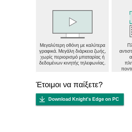
Μεγαλύτερη οθόνη με καλύτερα
Π
γραφικά. Μεγάλη διάρκεια ζωής,
αντισ
χωρίς περιορισμό μπαταρίας ή
α
δεδομένων κινητής τηλεφωνίας.
πλη
ποντ
Έτοιμοι να παίξετε?
Download Knight's Edge on PC