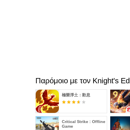
Παρόμοιο με τον Knight's E
極樂淨土：歎息
Critical Strike : Offline
Game