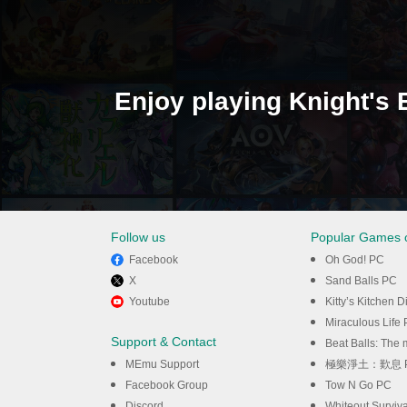
Enjoy playing Knight's
Follow us
Popular Games 
Facebook
Oh God! PC
X
Sand Balls PC
Youtube
Kitty’s Kitchen 
Miraculous Life
Support & Contact
Beat Balls: The
MEmu Support
極樂淨土：歎息 
Facebook Group
Tow N Go PC
Discord
Whiteout Surviv