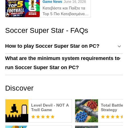
Game News
June 16, 2026
Κατεβάστε και Παίξτε τα
Top 5 Πιο Κατεβασμένα
Ποδοσφαιρικά Mobile
Games σε PC
Soccer Super Star - FAQs
How to play Soccer Super Star on PC?
What are the minimum system requirements to
run Soccer Super Star on PC?
Discover
Level Devil - NOT A
Total Battle: 
Troll Game
Strategy