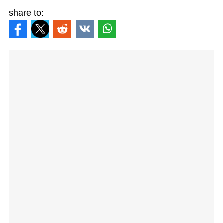
share to: