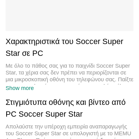
Χαρακτηριστικά του Soccer Super
Star σε PC
Με όλο το πάθος σας για το παιχνίδι Soccer Super
Star, τα χέρια σας δεν πρέπει να περιορίζονται σε
μια μικροσκοπική οθόνη του τηλεφώνου σας. Παίξτε
σαν επαγγελματίας και αποκτήστε τον πλήρη έλεγχο
Show more
του παιχνιδιού σας με πληκτρολόγιο και ποντίκι. Το
MEmu σας προσφέρει όλα όσα περιμένετε.
Στιγμιότυπα οθόνης και βίντεο από
Κατεβάστε και παίξτε Soccer Super Star σε
PC Soccer Super Star
υπολογιστή. Παίξτε όσο θέλετε, χωρίς άλλους
περιορισμούς μπαταρίας, δεδομένων κινητής
Απολαύστε την υπέροχη εμπειρία αναπαραγωγής
τηλεφωνίας και ενοχλητικών κλήσεων. Το
του Soccer Super Star σε υπολογιστή με το MEMU
ολοκαίνουργιο MEmu 9 είναι η καλύτερη επιλογή