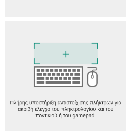
REALISTIC BALL PHYSICS
Feel every pass and shot with responsive,
satisfying control.
DYNAMIC MATCH ENVIRONMENTS
Varied pitches and evolving conditions keep
gameplay fresh.
SMOOTH & SMART GAMEPLAY
Enhanced AI and fluid match flow for a better
experience.
We love to hear from you! Please email us with
your thoughts to soccersuperstarteam@gmail.com
FOLLOW US:
Πλήρης υποστήριξη αντιστοίχισης πλήκτρων για
facebook.com/playsoccersuperstar/
ακριβή έλεγχο του πληκτρολογίου και του
instagram.com/soccersuperstarofficial/
ποντικιού ή του gamepad.
tiktok.com/@soccersuperstar