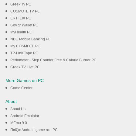
Greek Tv PC
COSMOTE TV PC
ERTFLIX PC
Gov.gr Wallet PC
MyHealth PC
NBG Mobile Banking PC
My COSMOTE PC
TP-Link Tapo PC
Pedometer - Step Counter Free & Calorie Burner PC
Greek TV Live PC
More Games on PC
Game Center
About
About Us
Android Emulator
MEmu 9.0
Παίξτε Android game στο PC