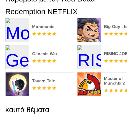
Redemption NETFLIX
Monchanic
Big Guy : Idl
Genesis War
RISING JOBB
Master of
Tavern Tale
Munchkin: Id
καυτά θέματα