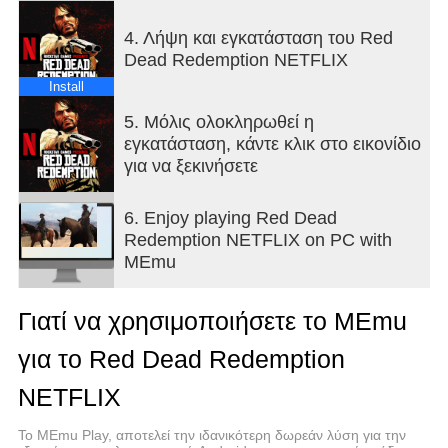
- Created by Rockstar Games.
4. Λήψη και εγκατάσταση του Red
Dead Redemption NETFLIX
Please note that the Data Safety information
applies to information collected and used in this
Install
app. See the Netflix Privacy Statement to learn
5. Μόλις ολοκληρωθεί η
more about information we collect and use in this
εγκατάσταση, κάντε κλικ στο εικονίδιο
and other contexts, including at account
για να ξεκινήσετε
registration.
6. Enjoy playing Red Dead
Redemption NETFLIX on PC with
MEmu
Γιατί να χρησιμοποιήσετε το MEmu
για το Red Dead Redemption
NETFLIX
Το MEmu Play, αποτελεί την ιδανικότερη δωρεάν λύση για την