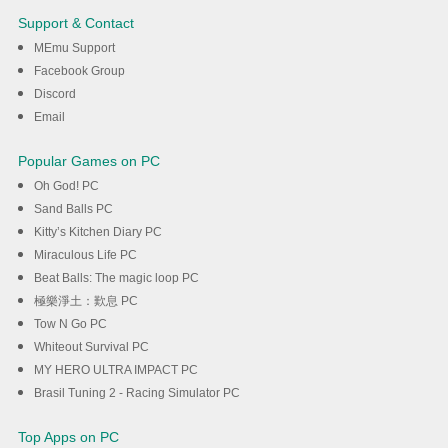
Redemption NETFLIX on PC
Support & Contact
with MEmu
MEmu Support
Facebook Group
Discord
Λήψη
Email
Popular Games on PC
Oh God! PC
Sand Balls PC
Kitty’s Kitchen Diary PC
Miraculous Life PC
Beat Balls: The magic loop PC
極樂淨土：歎息 PC
Tow N Go PC
Whiteout Survival PC
MY HERO ULTRA IMPACT PC
Brasil Tuning 2 - Racing Simulator PC
Top Apps on PC