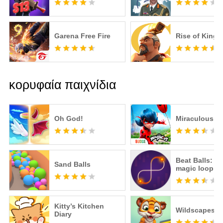
Garena Free Fire
Rise of King
κορυφαία παιχνίδια
Oh God!
Miraculous Li
Beat Balls: T
Sand Balls
magic loop
Kitty’s Kitchen
Wildscapes
Diary