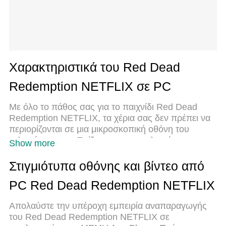
Χαρακτηριστικά του Red Dead
Redemption NETFLIX σε PC
Με όλο το πάθος σας για το παιχνίδι Red Dead
Redemption NETFLIX, τα χέρια σας δεν πρέπει να
περιορίζονται σε μια μικροσκοπική οθόνη του
τηλεφώνου σας. Παίξτε σαν επαγγελματίας και
Show more
αποκτήστε τον πλήρη έλεγχο του παιχνιδιού σας με
πληκτρολόγιο και ποντίκι. Το MEmu σας προσφέρει
Στιγμιότυπα οθόνης και βίντεο από
όλα όσα περιμένετε. Κατεβάστε και παίξτε Red
PC Red Dead Redemption NETFLIX
Dead Redemption NETFLIX σε υπολογιστή. Παίξτε
όσο θέλετε, χωρίς άλλους περιορισμούς μπαταρίας,
Απολαύστε την υπέροχη εμπειρία αναπαραγωγής
δεδομένων κινητής τηλεφωνίας και ενοχλητικών
του Red Dead Redemption NETFLIX σε
κλήσεων. Το ολοκαίνουργιο MEmu 9 είναι η