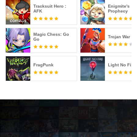
Tracksuit Hero :
Enigmite's
AFK
Prophecy
Magic Chess: Go
Trojan War P
Go
FragPunk
Light No Fire