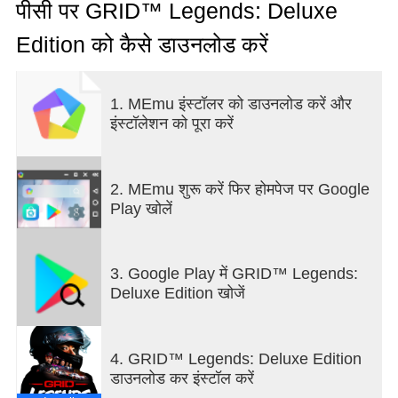
पीसी पर GRID™ Legends: Deluxe
ग्रिड लेजेंड्स: डीलक्स संस्करण सभी डीएलसी के साथ पूर्ण है, और
Edition को कैसे डाउनलोड करें
शुरुआती ग्रिड से चेकर ध्वज तक उच्च गति की कार्रवाई से
सुसज्जित है।
1. MEmu इंस्टॉलर को डाउनलोड करें और
===
इंस्टॉलेशन को पूरा करें
मोबाइल पर अद्भुत मोटरस्पोर्ट
आकर्षक दृश्य, वाहनों का विशाल चयन और आपके फ़ोन या टैबलेट
पर गति की आनंददायक अनुभूति।
2. MEmu शुरू करें फिर होमपेज पर Google
Play खोलें
स्पर्श, झुकाव और संपूर्ण गेमपैड समर्थन
आपके लिए GRID ऑटोस्पोर्ट लाने वाली टीम का सहज सहज
नियंत्रण।
3. Google Play में GRID™ Legends:
Deluxe Edition खोजें
हावी होने के लिए 10 अनुशासन
प्रोटोटाइप जीटी और हाइपरकार से लेकर ट्रक और ओपन-व्हीलर
तक; हाई-स्पीड सर्किट रेसिंग, एलिमिनेशन इवेंट और टाइम ट्रायल
4. GRID™ Legends: Deluxe Edition
में खुद को पैक के खिलाफ खड़ा करें या अपने सर्वश्रेष्ठ समय को
डाउनलोड कर इंस्टॉल करें
हराएं।