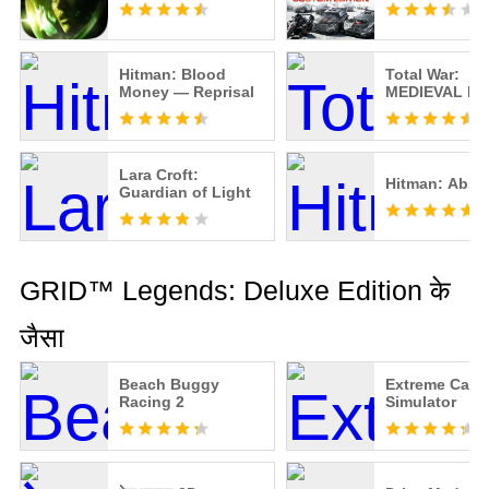
Hitman: Blood
Total War:
Money — Reprisal
MEDIEVAL II
Lara Croft:
Hitman: Abso
Guardian of Light
GRID™ Legends: Deluxe Edition के
जैसा
Beach Buggy
Extreme Car D
Racing 2
Simulator