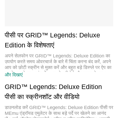
पीसी पर GRID™ Legends: Deluxe
Edition के विशेषताएं
अपने सेलफोन पर GRID™ Legends: Deluxe Edition का
उपयोग करते समय ओवरचार्ज के बारे में चिंता करना बंद करें, अपने
आप को छोटी स्क्रीन से मुक्त करें और बहुत बड़े डिस्प्ले पर ऐप का
उपयोग करने का आनंद लें। अब से, कीबोर्ड और माउस के साथ
और दिखाएं
अपने ऐप का पूर्ण-स्क्रीन अनुभव प्राप्त करें। एमईएमयू आपको उन
सभी आश्चर्यजनक सुविधाओं की पेशकश करता है जिनकी आपको
GRID™ Legends: Deluxe Edition
उम्मीद थी: त्वरित इंस्टॉल और आसान सेटअप, सहज नियंत्रण,
पीसी का स्क्रीनशॉट और वीडियो
बैटरी की कोई सीमा नहीं, मोबाइल डेटा और परेशान कॉल। आपके
कंप्यूटर पर GRID™ Legends: Deluxe Edition का उपयोग
डाउनलोड करें GRID™ Legends: Deluxe Edition पीसी पर
करने का सबसे अच्छा विकल्प नया MEmu 9 है। हमारे अवशोषण
MEmu एंड्रॉयड एमुलेटर के साथ बड़े पर्दे पर खेलने का आनंद
के साथ कोडित, बहु-उदाहरण प्रबंधक एक ही समय में 2 या अधिक