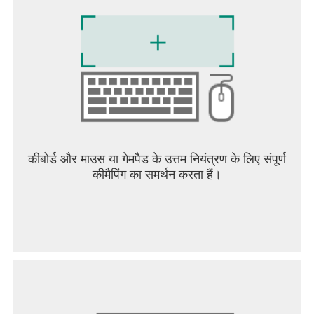
लिए 18 जीबी खाली जगह की आवश्यकता होगी।
===
समर्थित भाषाएँ: अंग्रेजी, Deutsch, Español, Français,
इटालियनो, 日本語, Polski, Português (ब्राज़ील),
Pусский, 简体中文, 繁體中文
===
© 2024 इलेक्ट्रॉनिक आर्ट्स इंक. जीआरआईडी और कोडमास्टर्स
कीबोर्ड और माउस या गेमपैड के उत्तम नियंत्रण के लिए संपूर्ण
इलेक्ट्रॉनिक आर्ट्स इंक के ट्रेडमार्क हैं। मूल रूप से कोडमास्टर्स
कीमैपिंग का समर्थन करता हैं।
द्वारा विकसित और इलेक्ट्रॉनिक आर्ट्स इंक द्वारा प्रकाशित। फ़रल
इंटरएक्टिव लिमिटेड द्वारा एंड्रॉइड के लिए विकसित और प्रकाशित
किया गया। एंड्रॉइड Google LLC का ट्रेडमार्क है। फ़रल और
फ़रल लोगो फ़रल इंटरएक्टिव लिमिटेड के ट्रेडमार्क हैं। अन्य सभी
ट्रेडमार्क, लोगो और कॉपीराइट उनके संबंधित स्वामियों की संपत्ति
हैं। सर्वाधिकार सुरक्षित।