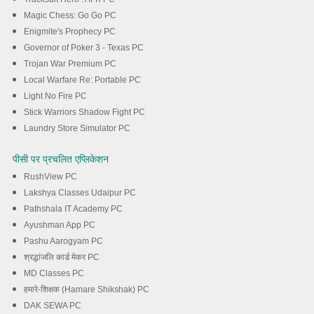
Magic Chess: Go Go PC
Enigmite's Prophecy PC
Governor of Poker 3 - Texas PC
Trojan War Premium PC
Local Warfare Re: Portable PC
Light No Fire PC
Stick Warriors Shadow Fight PC
Laundry Store Simulator PC
पीसी पर प्रचलित एप्लिकेशन
RushView PC
Lakshya Classes Udaipur PC
Pathshala IT Academy PC
Ayushman App PC
Pashu Aarogyam PC
श्रद्धांजलि कार्ड मेकर PC
MD Classes PC
हमारे-शिक्षक (Hamare Shikshak) PC
DAK SEWA PC