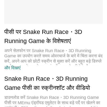
पीसी पर Snake Run Race・3D
Running Game के विशेषताएं
अपने सेलफोन पर Snake Run Race・3D Running
Game का उपयोग करते समय ओवरचार्ज के बारे में चिंता करना बंद
करें, अपने आप को छोटी स्क्रीन से मुक्त करें और बहुत बड़े डिस्प्ले
पर ऐप का उपयोग करने का आनंद लें। अब से, कीबोर्ड और माउस
और दिखाएं
के साथ अपने ऐप का पूर्ण-स्क्रीन अनुभव प्राप्त करें। एमईएमयू
आपको उन सभी आश्चर्यजनक सुविधाओं की पेशकश करता है
Snake Run Race・3D Running
जिनकी आपको उम्मीद थी: त्वरित इंस्टॉल और आसान सेटअप,
Game पीसी का स्क्रीनशॉट और वीडियो
सहज नियंत्रण, बैटरी की कोई सीमा नहीं, मोबाइल डेटा और परेशान
कॉल। आपके कंप्यूटर पर Snake Run Race・3D Running
डाउनलोड करें Snake Run Race・3D Running Game
Game का उपयोग करने का सबसे अच्छा विकल्प नया MEmu 9
पीसी पर MEmu एंड्रॉयड एमुलेटर के साथ बड़े पर्दे पर खेलने का
है। हमारे अवशोषण के साथ कोडित, बहु-उदाहरण प्रबंधक एक ही