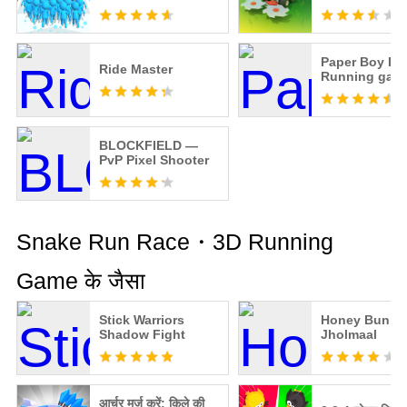
Stickman running
game
Paper Boy Ra
Ride Master
Running gam
BLOCKFIELD —
PvP Pixel Shooter
Snake Run Race・3D Running
Game के जैसा
Stick Warriors
Honey Bunny
Shadow Fight
Jholmaal
आर्चर मर्ज करें: किले की