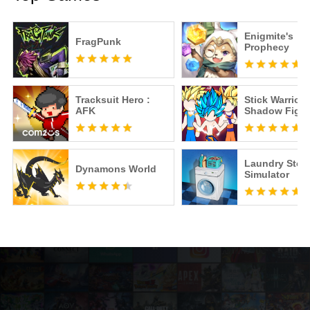
Enigmite's
FragPunk
Prophecy
Tracksuit Hero :
Stick Warriors
AFK
Shadow Fight
Laundry Stor
Dynamons World
Simulator