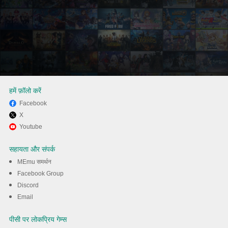
हमें फ़ॉलो करें
Facebook
X
MEmu से पीसी पर Snake Run
Youtube
Race・3D Running Game खेलने
सहायता और संपर्क
का आनंद लें
MEmu समर्थन
Facebook Group
Discord
डाउनलोड
Email
पीसी पर लोकप्रिय गेम्स