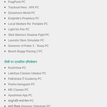
FragPunk PC
Tracksuit Hero : AFK PC
Dynamons World PC
Enigmite's Prophecy PC
Local Warfare Re: Portable PC
Light No Fire PC
Stick Warriors Shadow Fight PC
Laundry Store Simulator PC
Governor of Poker 3 - Texas PC
Beach Buggy Racing 2 PC
पीसी पर प्रचलित एप्लिकेशन
RushView PC
Lakshya Classes Udaipur PC
Pathshala IT Academy PC
Pashu Aarogyam PC
MD Classes PC
Ayushman App PC
श्रद्धांजलि कार्ड मेकर PC
हमारे-शिक्षक (Hamare Shikshak) PC