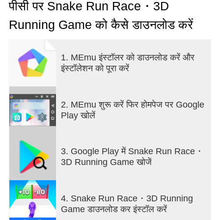
graphics, gripping runner mechanics, and plenty of
पीसी पर Snake Run Race・3D
snake rivals that will slither with you on the track.
Running Game को कैसे डाउनलोड करें
Rush into the world of this running game and get
into the epic racing to have some fun!
Our snake game will become your savior in long
1. MEmu इंस्टॉलर को डाउनलोड करें और
lines, during boring or sleepless hours at home, on
इंस्टॉलेशन को पूरा करें
a bus, or even on an airplane. Slither into the crazy
rush filled with incredible racing challenges and
colorful levels to brighten up your humdrum routine.
Fun Runner with Snakes
2. MEmu शुरू करें फिर होमपेज पर Google
You’re not alone in your crazy rush! There are other
Play खोलें
snakes on your way to victory. Eat your snake rivals
along with orbs to prolong and slither through the
levels of this runner game! Be careful, and don’t let
3. Google Play में Snake Run Race・
bigger snakes eat you up like a little worm! This will
3D Running Game खोजें
only lead to the restart of your racing. Calculate
your moves in this rush to beat this runner!
Fun Run with Plenty of Quests
4. Snake Run Race・3D Running
Our fun race 3D simulator will surprise you with its
Game डाउनलोड कर इंस्टॉल करें
challenges! You can slither into racing, dodging