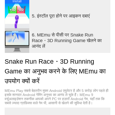
various hurdles and avoiding your snake rivals to
Install
get to the end of your fun run safe and sound. You’ll
earn lovely little hats or incredible new skins that
5. इंस्टॉल पूरा होने पर आइकन दबाएं
will upgrade you from a wiggly worm to a stylish
serpent! Or try a change of pace from the endless
runner and check out our mini-game, where your
snake will become the worst nightmare of the
6. MEmu से पीसी पर Snake Run
villagers on the small island, feeding itself to grow
Race・3D Running Game खेलने का
from a little worm to a fantastic beast!
आनंद लें
Racing as a New Brainteaser
Don’t let destiny run its course and lead your snake
Snake Run Race・3D Running
to the title of the fun race 3D champion! Put your
skills to the test to prove you can be quick as a
Game का अनुभव करने के लिए MEmu का
snake and not as sluggish as a worm in this runner.
Think before you act to finish this fun race 3D. This
उपयोग क्यों करें
fun race game will help to keep your mind sharp or
to switch your focus with some fun run challenges!
MEmu Play सबसे बेहतरीन मुफ़्त Android एमुलेटर है और 5 करोड़ लोग पहले ही
इसके शानदार Android गेमिंग अनुभव का आनंद ले चुके हैं। MEmu 9
With our runner game, you will forget others!
वर्चुअलाइज़ेशन तकनीक आपको अपने PC पर हज़ारों Android गेम, यहाँ तक कि
• Simple gameplay. Merge your enemies to evolve
सबसे ज़्यादा ग्राफ़िक्स वाले गेम भी, आसानी से खेलने की सुविधा देती है।
from a little worm to a giant serpent, avoid barriers,
and become a legend of this race game!