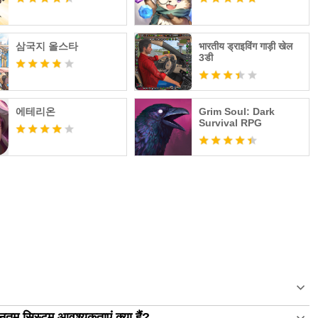
삼국지 올스타
भारतीय ड्राइविंग गाड़ी खेल
3डी
에테리온
Grim Soul: Dark
Survival RPG
तम सिस्टम आवश्यकताएं क्या हैं?