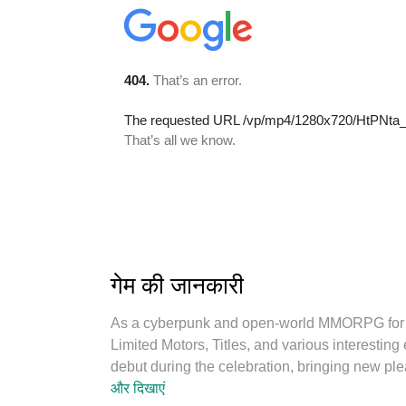
गेम की जानकारी
As a cyberpunk and open-world MMORPG for mob
Limited Motors, Titles, and various interestin
debut during the celebration, bringing new p
appearance! In Dragon Raja, an open world wit
और दिखाएं