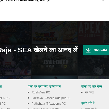
ja - SEA खेलने का आनंद लें
डाउनलोड
्स
पीसी पर प्रचलित एप्लिकेशन
पीसी पर और गेम्स
RushView PC
गेम केंद्र
: AFK PC
Lakshya Classes Udaipur PC
हमारे बारे में
d PC
Pathshala IT Academy PC