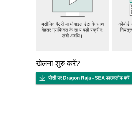
COMPREHENSIVE CHARACTER CUSTOMI
Dragon Raja features a comprehensive characte
personalities depending on their responses t
असीमित बैटरी या मोबाइल डेटा के साथ
कीबोर्ड
created and dressed up however players choose
बेहतर ग्राफिक्स के साथ बड़ी स्क्रीन;
नियंत्र
futuristic are just a few of the styles that can
लंबी अवधि।
soon to come!
STORY
The Dragon Lord, once sealed away by a race
खेलना शुरु करें?
Hybrids—humans gifted with superpowers—are g
be an epic showdown.
पीसी पर Dragon Raja - SEA डाउनलोड करें
To support the high game quality and massive g
note that 3GB of game files are needed to dow
be downloaded after entering the game.
Device Compatibility:
System version: Android 5.0 or above
RAM: 2GB or more