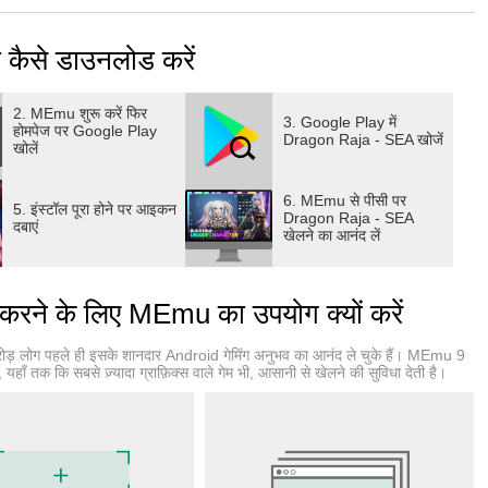
age, choose your favorite class, build your dream home,
d freely socialize and discover surprises with friends anytime,
कैसे डाउनलोड करें
y however you like!
2. MEmu शुरू करें फिर
3. Google Play में
होमपेज पर Google Play
Dragon Raja - SEA खोजें
खोलें
 next-generation open world mobile game that offers a
6. MEmu से पीसी पर
5. इंस्टॉल पूरा होने पर आइकन
 cutting-edge technology and stunning graphics. The game
Dragon Raja - SEA
दबाएं
खेलने का आनंद लें
 optical motion capture technology to deliver a “smart” in-
ate gaming experience. Its fantastic graphics can mistake
e!
ने के लिए MEmu का उपयोग क्यों करें
ड़ लोग पहले ही इसके शानदार Android गेमिंग अनुभव का आनंद ले चुके हैं। MEmu 9
arks all over the world have been seamlessly integrated into
ँ तक कि सबसे ज़्यादा ग्राफ़िक्स वाले गेम भी, आसानी से खेलने की सुविधा देती है।
te quests or have different dialogue depending on what
to change the game’s world. And now, players can experience
osses, and embark on a brand new journey!