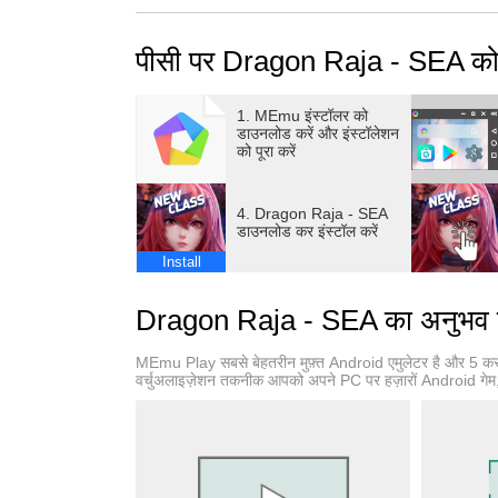
unknown as you please, customize your own im
experience exciting battles and adventures, an
पीसी पर Dragon Raja - SEA को 
anywhere!
Here, you can be whomever you want, and pla
1. MEmu इंस्टॉलर को
डाउनलोड करें और इंस्टॉलेशन
को पूरा करें
STUNNING GRAPHICS
Powered by Unreal Engine 4, Dragon Raja is a
4. Dragon Raja - SEA
gigantic, immersive world through the use of
डाउनलोड कर इंस्टॉल करें
uses a simulated physical collision system and
Install
game environment that offers players the ultim
people into thinking they’re playing a PC gam
Dragon Raja - SEA का अनुभव कर
NEW STORIES, NEW CHALLENGES
MEmu Play सबसे बेहतरीन मुफ़्त Android एमुलेटर है और 5 करो
From Tokyo to Siberia, countless scenic landm
वर्चुअलाइज़ेशन तकनीक आपको अपने PC पर हज़ारों Android गेम, यहा
the open storyline. In-game NPCs offer separa
choices players make, giving them the power 
new stories, challenge more powerful world b