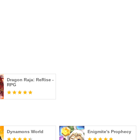
com
rp
nRajaSEA
_raja_sea
ajaglobal473
Dragon Raja: ReRise -
RPG
Dynamons World
Enigmite's Prophecy