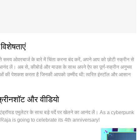
िशेषताएं
ओवरचार्ज के बारे में चिंता करना बंद करें, अपने आप को छोटी स्क्रीन से
ा आनंद लें। अब से, कीबोर्ड और माउस के साथ अपने ऐप का पूर्ण-स्क्रीन अनुभव
ाओं की पेशकश करता है जिनकी आपको उम्मीद थी: त्वरित इंस्टॉल और आसान
इल डेटा और परेशान कॉल। आपके कंप्यूटर पर Dragon Raja - SEA का उपयोग
शोषण के साथ कोडित, बहु-उदाहरण प्रबंधक एक ही समय में 2 या अधिक खाते
उत्सर्जन इंजन आपके पीसी की पूरी क्षमता को जारी कर सकता है, सब कुछ
्रीनशॉट और वीडियो
ॉयड एमुलेटर के साथ बड़े पर्दे पर खेलने का आनंद लें। As a cyberpunk
a is going to celebrate its 4th anniversary!