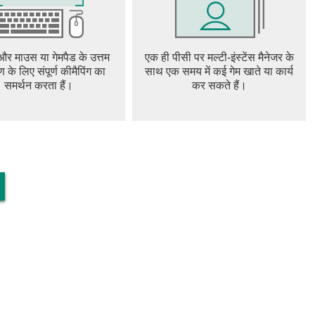
ZATION
r customization system. Players can define their characters’
o unforeseen events. In Dragon Raja, unique characters can be
 और माउस या गेमपैड के उत्तम
एक ही पीसी पर मल्टी-इंस्टेंस मैनेजर के
, with endless customization. Casual, retro, street, and
ण के लिए संपूर्ण कीमैपिंग का
साथ एक समय में कई गेम खाते या कार्य
 be chosen from when styling characters, with additional styles
समर्थन करता हैं।
कर सकते हैं।
 of humans known as Hybrids, has come back to life. The
athering to prepare for the coming battle, which is sure to
ame content, Dragon Raja is a relatively large file. Please
nload the core game, and another 1.5GB of art files need to