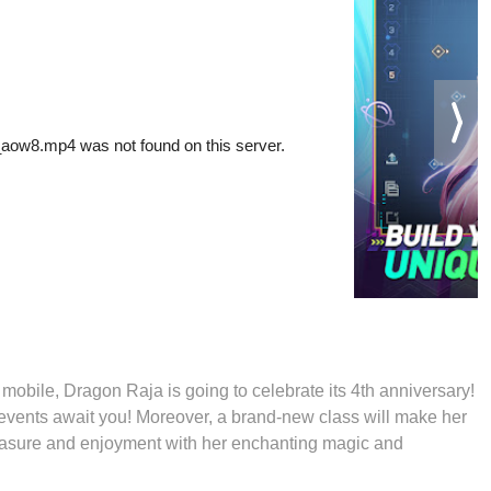
ile, Dragon Raja is going to celebrate its 4th anniversary!
g events await you! Moreover, a brand-new class will make her
leasure and enjoyment with her enchanting magic and
h more than 35 million players, you can explore the