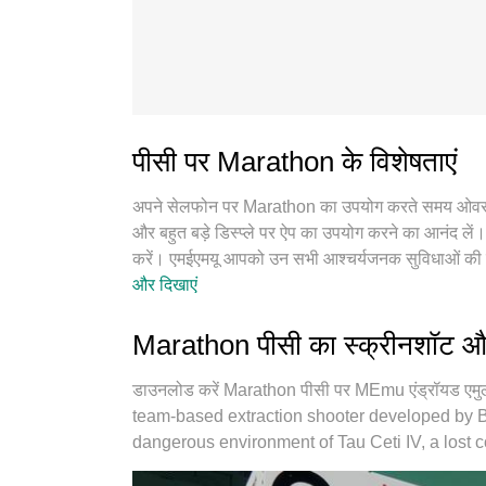
पीसी पर Marathon के विशेषताएं
अपने सेलफोन पर Marathon का उपयोग करते समय ओवरचार्ज के
और बहुत बड़े डिस्प्ले पर ऐप का उपयोग करने का आनंद लें।
करें। एमईएमयू आपको उन सभी आश्चर्यजनक सुविधाओं की 
सहज नियंत्रण, बैटरी की कोई सीमा नहीं, मोबाइल डेटा 
और दिखाएं
अच्छा विकल्प नया MEmu 9 है। हमारे अवशोषण के साथ क
बनाता है। और सबसे महत्वपूर्ण, हमारा अनन्य उत्सर्जन इं
Marathon पीसी का स्क्रीनशॉट औ
बना सकता है।
डाउनलोड करें Marathon पीसी पर MEmu एंड्रॉयड एमुलेट
team-based extraction shooter developed by B
dangerous environment of Tau Ceti IV, a lost co