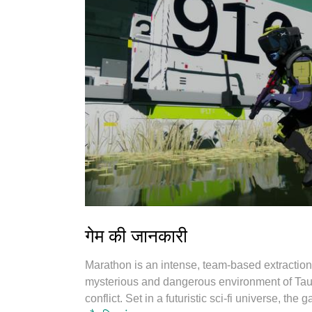
गेम की जानकारी
Marathon is an intense, team-based extraction
mysterious and dangerous environment of Tau Ce
conflict. Set in a futuristic sci-fi universe, 