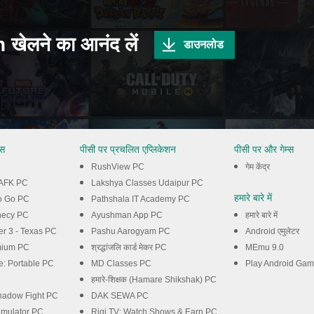
ेलने का आनंद लें
डाउनलोड
्स
पीसी पर प्रचलित एप्लिकेशन
पीसी पर और गेम्स
RushView PC
गेम केंद्र
: AFK PC
Lakshya Classes Udaipur PC
हमारे बारे में
o Go PC
Pathshala IT Academy PC
hecy PC
Ayushman App PC
हमारे बारे में
er 3 - Texas PC
Pashu Aarogyam PC
Android एमुलेटर
mium PC
श्रद्धांजलि कार्ड मेकर PC
MEmu 9.0
e: Portable PC
MD Classes PC
Play Android Ga
हमारे-शिक्षक (Hamare Shikshak) PC
Shadow Fight PC
DAK SEWA PC
imulator PC
Rigi TV: Watch Shows & Earn PC