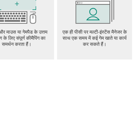
n features detailed sci-fi environments that blend industrial
eric design, combined with dynamic lighting and sound
nce. The sound design is particularly notable, with audio
ers to enemy movements and environmental hazards. Multiplayer
 और माउस या गेमपैड के उत्तम
एक ही पीसी पर मल्टी-इंस्टेंस मैनेजर के
game supports cooperative play, allowing up to four players to
ण के लिए संपूर्ण कीमैपिंग का
साथ एक समय में कई गेम खाते या कार्य
n and coordination are vital, as teams must synchronize their
समर्थन करता हैं।
कर सकते हैं।
ther during extractions. In summary, Marathon offers a
k set against the backdrop of a mysterious sci-fi colony. Its
bat, and narrative intrigue makes it a standout title in the
n of fast-paced gunplay or strategic squad-based gameplay,
g experience that keeps players coming back for more.