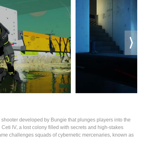
 shooter developed by Bungie that plunges players into the
ti IV, a lost colony filled with secrets and high-stakes
the game challenges squads of cybernetic mercenaries, known as