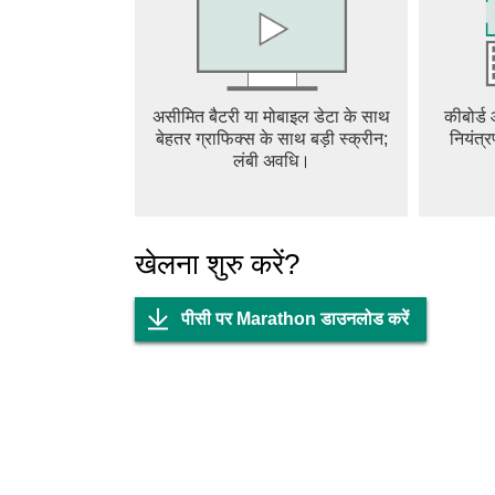
together the colony’s history. Visually, Maratho
decay with advanced technology. The atmosph
effects, creates a tense and immersive experie
cues playing a critical role in alerting play
असीमित बैटरी या मोबाइल डेटा के साथ
कीबोर्ड
is at the heart of Marathon’s experience. The 
बेहतर ग्राफिक्स के साथ बड़ी स्क्रीन;
नियंत्र
team up and strategize together. Communicatio
लंबी अवधि।
movements, share resources, and cover each o
compelling mix of action, strategy, and teamwor
unique blend of character abilities, tactical com
extraction shooter genre. Whether you’re a fa
खेलना शुरु करें?
Marathon delivers an engaging and challengin
पीसी पर Marathon डाउनलोड करें