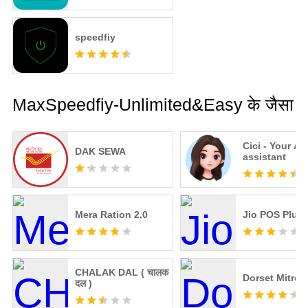
speedfiy
MaxSpeedfiy-Unlimited&Easy के जैसा
Cici - Your AI
DAK SEWA
assistant
Mera Ration 2.0
Jio POS Plus
CHALAK DAL ( चालक
Dorset Mitron
दल )