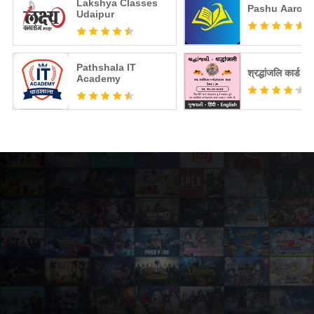
Lakshya Classes
Pashu Aarog
Udaipur
Pathshala IT
श्रद्धांजलि कार्ड मे
Academy