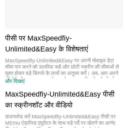
पीसी पर MaxSpeedfiy-
Unlimited&Easy के विशेषताएं
MaxSpeedfiy-Unlimited&Easy पर अपनी मोबाइल डेटा
सीमा पार करने को अलविदा कहें और छोटी स्क्रीन की सीमाओं से
मुक्त होकर बड़े डिस्प्ले के लाभों का अनुभव करें। अब, आप अपने
कीबोर्ड और माउस का उपयोग करके फुल-स्क्रीन मोड में टॉपर्स
और दिखाएं
क्लैन की शक्ति का अनुभव कर सकते हैं। MEmu Play में वे सभी
बेहतरीन सुविधाएँ हैं जिनकी आप अपेक्षा करते हैं: त्वरित इंस्टॉलेशन
MaxSpeedfiy-Unlimited&Easy पीसी
और आसान सेटअप, सहज नियंत्रण, बैटरी की आवश्यकता नहीं,
का स्क्रीनशॉट और वीडियो
और कोई डेटा या कॉल समय सीमा नहीं। नया MEmu 9 आपके
कंप्यूटर पर MaxSpeedfiy-Unlimited&Easy का उपयोग
डाउनलोड करें MaxSpeedfiy-Unlimited&Easy पीसी पर
करने के लिए सबसे अच्छा विकल्प है। हमारा मालिकाना मल्टी-
MEmu एंड्रॉयड एमुलेटर के साथ बड़े पर्दे पर खेलने का आनंद
इंस्टेंस मैनेजर एक साथ दो या अधिक खातों को चलाने का समर्थन