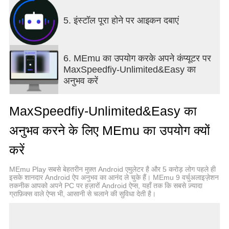
■ Recommendations:
- In most countries, it is recommended to use the
5. इंस्टॉल पूरा होने पर आइकन दबाएं
IKEv2 protocol first for better stability and
connection speed.
- When the connection fails, please switch to
OpenPROXY UDP and OpenPROXY TCP
6. MEmu का उपयोग करके अपने कंप्यूटर पर
protocols in sequence.
MaxSpeedfiy-Unlimited&Easy का
- Switching to a different country may also improve
अनुभव करें
access speed or connection success rate
MaxSpeedfiy-Unlimited&Easy का
अनुभव करने के लिए MEmu का उपयोग क्यों
करें
MEmu Play सबसे बेहतरीन मुफ़्त Android एमुलेटर है और 5 करोड़ लोग पहले ही
इसके शानदार Android ऐप अनुभव का आनंद ले चुके हैं। MEmu 9 वर्चुअलाइज़ेशन
तकनीक आपको अपने PC पर हज़ारों Android ऐप्स, यहाँ तक कि सबसे ज़्यादा
ग्राफ़िक्स वाले ऐप्स भी, आसानी से चलाने की सुविधा देती है।