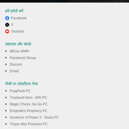
हमें फ़ॉलो करें
Facebook
X
MEmu का उपयोग करके अपने कंप्यूटर
Youtube
पर MaxSpeedfiy-
सहायता और संपर्क
Unlimited&Easy का अनुभव करें
MEmu समर्थन
Facebook Group
Discord
डाउनलोड
Email
पीसी पर लोकप्रिय गेम्स
FragPunk PC
Tracksuit Hero : AFK PC
Magic Chess: Go Go PC
Enigmite's Prophecy PC
Governor of Poker 3 - Texas PC
Trojan War Premium PC