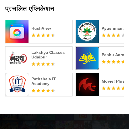
प्रचलित एप्लिकेशन
RushView
Ayushman A
Lakshya Classes
Pashu Aarog
Udaipur
Pathshala IT
Movie! Plus+
Academy