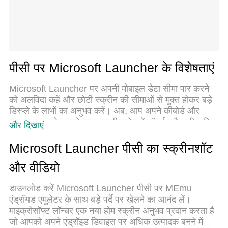
पीसी पर Microsoft Launcher के विशेषताएं
Microsoft Launcher पर अपनी मोबाइल डेटा सीमा पार करने
को अलविदा कहें और छोटी स्क्रीन की सीमाओं से मुक्त होकर बड़े
डिस्प्ले के लाभों का अनुभव करें। अब, आप अपने कीबोर्ड और
माउस का उपयोग करके फुल-स्क्रीन मोड में टॉपर्स क्लैन की शक्ति
और दिखाएं
का अनुभव कर सकते हैं। MEmu Play में वे सभी बेहतरीन
सुविधाएँ हैं जिनकी आप अपेक्षा करते हैं: त्वरित इंस्टॉलेशन और
Microsoft Launcher पीसी का स्क्रीनशॉट
आसान सेटअप, सहज नियंत्रण, बैटरी की आवश्यकता नहीं, और
और वीडियो
कोई डेटा या कॉल समय सीमा नहीं। नया MEmu 9 आपके कंप्यूटर
पर Microsoft Launcher का उपयोग करने के लिए सबसे अच्छा
डाउनलोड करें Microsoft Launcher पीसी पर MEmu
विकल्प है। हमारा मालिकाना मल्टी-इंस्टेंस मैनेजर एक साथ दो या
एंड्रॉयड एमुलेटर के साथ बड़े पर्दे पर खेलने का आनंद लें।
अधिक खातों को चलाने का समर्थन करता है। इससे भी महत्वपूर्ण
माइक्रोसॉफ्ट लॉन्चर एक नया होम स्क्रीन अनुभव प्रदान करता है
बात यह है कि हमारा अनूठा इम्यूलेशन इंजन आपके कंप्यूटर के
जो आपको अपने एंड्रॉइड डिवाइस पर अधिक उत्पादक बनने में
प्रदर्शन का पूरा उपयोग करता है, जिससे एक सहज और निर्बाध