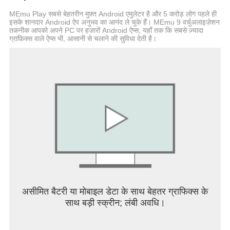
यह ऐप स्क्रीन लॉक के वैकल्पिक जेस्चर और हाल के ऐप्स दृश्य के
MEmu Play सबसे बेहतरीन मुफ़्त Android एमुलेटर है और 5 करोड़ लोग पहले ही
लिए एक्सेसिबिलिटी सर्विस परमिशन का उपयोग करता है।
इसके शानदार Android ऐप अनुभव का आनंद ले चुके हैं। MEmu 9 वर्चुअलाइज़ेशन
तकनीक आपको अपने PC पर हज़ारों Android ऐप्स, यहाँ तक कि सबसे ज़्यादा
ग्राफ़िक्स वाले ऐप्स भी, आसानी से चलाने की सुविधा देती है।
Microsoft लॉन्चर निम्नलिखित वैकल्पिक अनुमतियाँ माँगता है:
· माइक्रोफ़ोन: बिंग सर्च, बिंग चैट, टू डू और स्टिकी नोट्स जैसी
लॉन्चर सुविधाओं के लिए वाक्-से-पाठ कार्यक्षमता के लिए उपयोग
किया जाता है।
· फ़ोटो और वीडियो: आपके वॉलपेपर, ब्लर इफ़ेक्ट और बिंग चैट
विज़ुअल सर्च जैसी सुविधाएं प्राप्त करने और हाल की गतिविधियों
और बैकअप दिखाने के लिए उपयोग किया जाता है। एंड्रॉइड 13
और उच्चतर पर, इन अनुमतियों को 'सभी फ़ाइल' एक्सेस अनुमतियों
से बदल दिया गया है।
· सूचनाएं: आपको किसी भी अपडेट या ऐप गतिविधि के बारे में सूचित
करने की आवश्यकता है।
असीमित बैटरी या मोबाइल डेटा के साथ बेहतर ग्राफिक्स के
साथ बड़ी स्क्रीन; लंबी अवधि।
· संपर्क: बिंग सर्च पर संपर्क खोजने के लिए उपयोग किया जाता है।