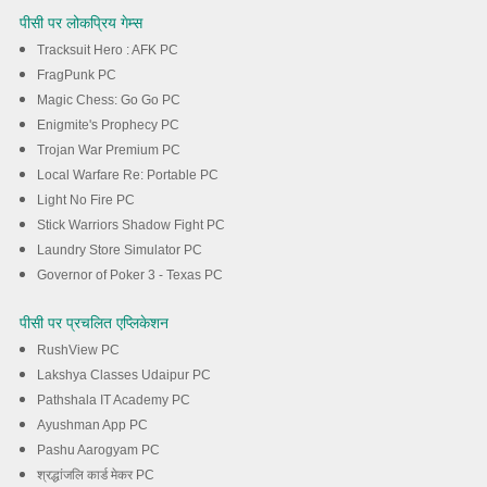
पीसी पर लोकप्रिय गेम्स
Tracksuit Hero : AFK PC
FragPunk PC
Magic Chess: Go Go PC
Enigmite's Prophecy PC
Trojan War Premium PC
Local Warfare Re: Portable PC
Light No Fire PC
Stick Warriors Shadow Fight PC
Laundry Store Simulator PC
Governor of Poker 3 - Texas PC
पीसी पर प्रचलित एप्लिकेशन
RushView PC
Lakshya Classes Udaipur PC
Pathshala IT Academy PC
Ayushman App PC
Pashu Aarogyam PC
श्रद्धांजलि कार्ड मेकर PC