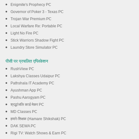
Enigmite's Prophecy PC
Governor of Poker 3 - Texas PC
Trojan War Premium PC
Local Warfare Re: Portable PC
Light No Fire PC
Stick Warriors Shadow Fight PC
Laundry Store Simulator PC
पीसी पर प्रचलित एप्लिकेशन
RushView PC
Lakshya Classes Udaipur PC
Pathshala IT Academy PC
Ayushman App PC
Pashu Aarogyam PC
श्रद्धांजलि कार्ड मेकर PC
MD Classes PC
हमारे-शिक्षक (Hamare Shikshak) PC
DAK SEWA PC
Rigi TV: Watch Shows & Earn PC