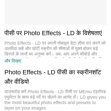
पीसी पर Photo Effects - LD के विशेषताएं
Photo Effects - LD पर अपनी मोबाइल डेटा सीमा पार करने को
अलविदा कहें और छोटी स्क्रीन की सीमाओं से मुक्त होकर बड़े
डिस्प्ले के लाभों का अनुभव करें। अब, आप अपने कीबोर्ड और
माउस का उपयोग करके फुल-स्क्रीन मोड में टॉपर्स क्लैन की शक्ति
और दिखाएं
का अनुभव कर सकते हैं। MEmu Play में वे सभी बेहतरीन
सुविधाएँ हैं जिनकी आप अपेक्षा करते हैं: त्वरित इंस्टॉलेशन और
Photo Effects - LD पीसी का स्क्रीनशॉट
आसान सेटअप, सहज नियंत्रण, बैटरी की आवश्यकता नहीं, और
और वीडियो
कोई डेटा या कॉल समय सीमा नहीं। नया MEmu 9 आपके कंप्यूटर
पर Photo Effects - LD का उपयोग करने के लिए सबसे अच्छा
डाउनलोड करें Photo Effects - LD पीसी पर MEmu एंड्रॉयड
विकल्प है। हमारा मालिकाना मल्टी-इंस्टेंस मैनेजर एक साथ दो या
एमुलेटर के साथ बड़े पर्दे पर खेलने का आनंद लें। LD gives you
अधिक खातों को चलाने का समर्थन करता है। इससे भी महत्वपूर्ण
the most beautiful photo effects and presets to
बात यह है कि हमारा अनूठा इम्यूलेशन इंजन आपके कंप्यूटर के
layer on your images.
प्रदर्शन का पूरा उपयोग करता है, जिससे एक सहज और निर्बाध