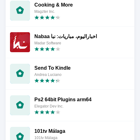
Cooking & More
Magzter Inc.
Nabaa اخباراليوم، مباريات: نبأ
Madar Software
Send To Kindle
Andrea Luciano
Ps2 64bit Plugins arm64
Elegator Dev Inc.
101tv Málaga
101tv Málaga