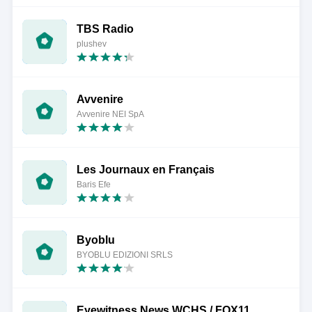
TBS Radio
plushev
Avvenire
Avvenire NEI SpA
Les Journaux en Français
Baris Efe
Byoblu
BYOBLU EDIZIONI SRLS
Eyewitness News WCHS / FOX11