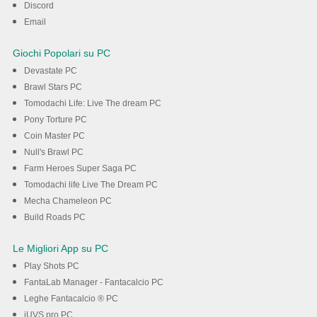
Discord
Email
Giochi Popolari su PC
Devastate PC
Brawl Stars PC
Tomodachi Life: Live The dream PC
Pony Torture PC
Coin Master PC
Null's Brawl PC
Farm Heroes Super Saga PC
Tomodachi life Live The Dream PC
Mecha Chameleon PC
Build Roads PC
Le Migliori App su PC
Play Shots PC
FantaLab Manager - Fantacalcio PC
Leghe Fantacalcio ® PC
iUVS pro PC