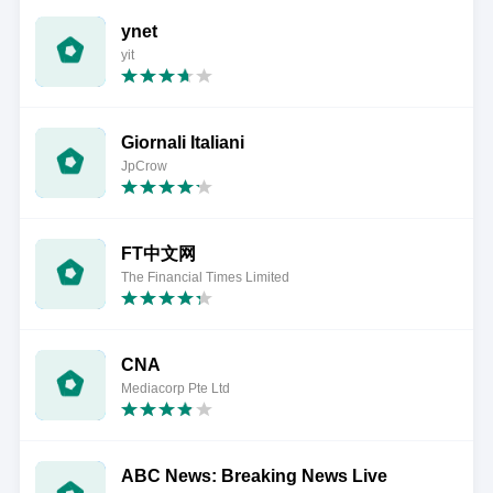
ynet
yit
Giornali Italiani
JpCrow
FT中文网
The Financial Times Limited
CNA
Mediacorp Pte Ltd
ABC News: Breaking News Live