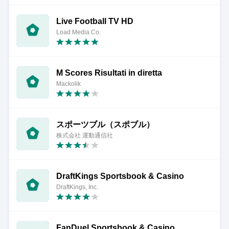
Live Football TV HD
Load Media Co.
M Scores Risultati in diretta
Mackolik
スポーツブル（スポブル）
株式会社 運動通信社
DraftKings Sportsbook & Casino
DraftKings, Inc.
FanDuel Sportsbook & Casino