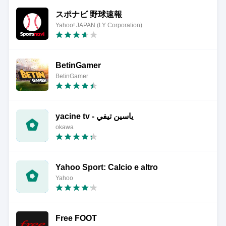
スポナビ 野球速報
Yahoo! JAPAN (LY Corporation)
BetinGamer
BetinGamer
yacine tv - ياسين تيفي
okawa
Yahoo Sport: Calcio e altro
Yahoo
Free FOOT