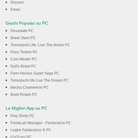
Discord
Email
Giochi Popolari su PC
Devastate PC
Brawl Stars PC
Tomodachi Life: Live The dream PC
Pony Torture PC
Coin Master PC
Null's Brawl PC
Farm Heroes Super Saga PC
Tomodachi life Live The Dream PC
Mecha Chameleon PC
Build Roads PC
Le Migliori App su PC
Play Shots PC
FantaLab Manager - Fantacalcio PC
Leghe Fantacalcio ® PC
iUVS pro PC