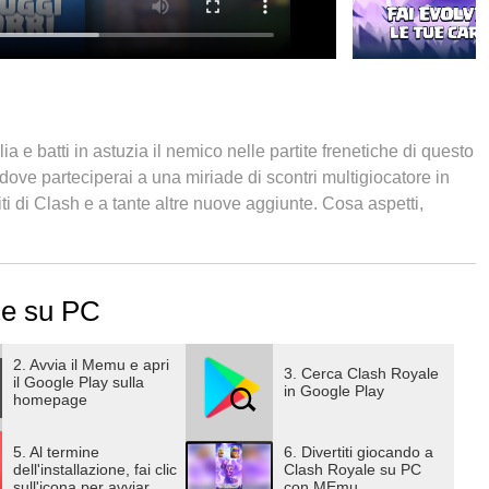
a e batti in astuzia il nemico nelle partite frenetiche di questo
e parteciperai a una miriade di scontri multigiocatore in
i di Clash e a tante altre nuove aggiunte. Cosa aspetti,
 ogni parte del mondo!
tamente, ma ci sono anche degli articoli acquistabili con
le su PC
 non vuoi spendere valuta reale, disabilita gli acquisti in-app
2. Avvia il Memu e apri
3. Cerca Clash Royale
il Google Play sulla
MAZZI
in Google Play
homepage
re quanto vali nell'arena!
abbattere le torri del re e della principessa avversarie in
5. Al termine
6. Divertiti giocando a
dell'installazione, fai clic
Clash Royale su PC
sull'icona per avviar
con MEmu