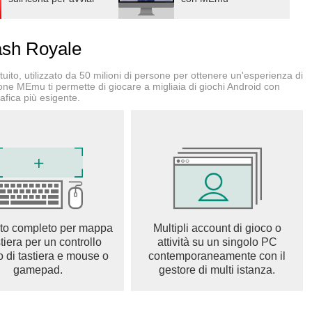
TE
 Royale! Ottieni e migliora più di 100 carte raffiguranti sia
sh Royale
mi e le difese che popolano il fantastico mondo di Clash of
ene per sbloccare carte potentissime e aggiungerle alla tua
ito, utilizzato da 50 milioni di persone per ottenere un'esperienza di
ione MEmu ti permette di giocare a migliaia di giochi Android con
afica più esigente.
TIMENTI
obali affrontando i giocatori migliori del mondo.
i fantastici!
li stagionali, come le skin delle torri, le provocazioni e i
nanti in cui mettere alla prova le tue abilità!
to completo per mappa
Multipli account di gioco o
stiera per un controllo
attività su un singolo PC
L TUO CLAN
o di tastiera e mouse o
contemporaneamente con il
tori per condividere carte con loro, combattere nelle guerre tra
gamepad.
gestore di multi istanza.
LI!