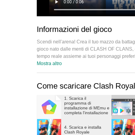
Informazioni del gioco
Scendi nell'arena! Crea il tuo mazzo da battagli
gioco nato dalle menti di CLASH OF CLANS, dov
tempo reale assieme ai tuoi personaggi preferit
quindi? Sfida subito i giocatori provenienti da
Mostra altro
Puoi scaricare e giocare a Clash Royale gratui
Come scaricare Clash Roya
denaro reale, inclusi alcuni oggetti casuali. Se
dalle impostazioni del dispositivo.
1. Scarica il
programma di
PERFEZIONA LE TUE TATTICHE E I TUOI 
installazione di MEmu e
completa l'installazione
Assembla un mazzo con carte uniche e fa' vede
Schiera edifici e truppe al momento giusto per 
4. Scarica e installa
scontri intensi e strategici.
Clash Royale