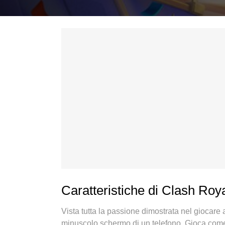
Caratteristiche di Clash Roy
Vista tutta la passione dimostrata nel giocare
minuscolo schermo di un telefono. Gioca come u