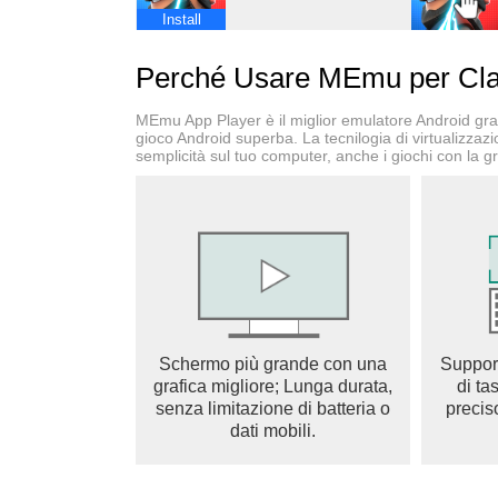
Install
COLLEZIONA E MIGLIORA PIÙ DI 100 CAR
Il domatore di cinghiali invade anche l'arena di
Perché Usare MEmu per Cla
personaggi inediti sia le truppe, gli incantesi
Clans. Vinci le battaglie e raggiungi nuove ar
MEmu App Player è il miglior emulatore Android gratu
collezione!
gioco Android superba. La tecnilogia di virtualizzaz
semplicità sul tuo computer, anche i giochi con la gr
RAGGIUNGI LA VETTA A SUON DI COMBAT
Scala le classifiche delle leghe e dei tornei gl
Sfidali per conquistare la gloria e ricevere prem
GODITI GLI EVENTI STAGIONALI
Sfrutta il Pass Royale per sbloccare nuovi artico
potenti artefatti, e prendi parte a sfide appassio
Schermo più grande con una
Suppor
grafica migliore; Lunga durata,
di ta
PARTECIPA A GUERRE AVVINCENTI CON I
senza limitazione di batteria o
precis
Unisciti a un clan o creane uno con altri gioca
dati mobili.
clan e guadagnare ricompense SENSAZIONA