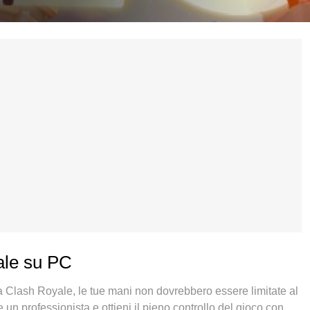
ale su PC
 a Clash Royale, le tue mani non dovrebbero essere limitate al
n professionista e ottieni il pieno controllo del gioco con