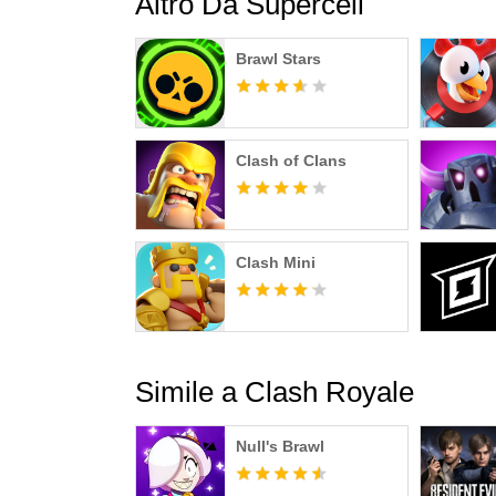
Altro Da Supercell
Brawl Stars
Clash of Clans
Clash Mini
Simile a Clash Royale
Null's Brawl