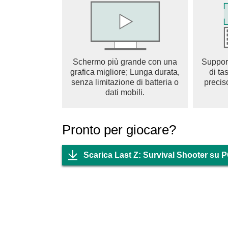
un immenso campo di crescita e opportunità. L
e militare, sbloccando un potenziale illimitato. 
umanità.
Esplora, prospera e ridefinisci il concetto di 
Schermo più grande con una
Suppor
Survival Shooter ora, mettiti alla prova nell’ul
grafica migliore; Lunga durata,
di ta
coraggio per conquistare l’apocalisse!
senza limitazione di batteria o
precis
dati mobili.
Pronto per giocare?
Scarica Last Z: Survival Shooter su 