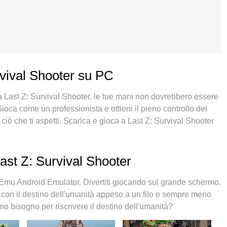
rvival Shooter su PC
 a Last Z: Survival Shooter, le tue mani non dovrebbero essere
ioca come un professionista e ottieni il pieno controllo del
 ciò che ti aspetti. Scarica e gioca a Last Z: Survival Shooter
 di batteria, dati mobili e chiamate inquietanti. Il nuovissimo
 Z: Survival Shooter su PC. Realizzato sulla base della
atura dei tasti preimpostati rende Last Z: Survival Shooter un
ast Z: Survival Shooter
e multi-instanza che permette di giocare con 2 o più account
nte, il nostro esclusivo motore di emulazione può liberare tutto
Emu Android Emulator. Divertiti giocando sul grande schermo.
 con il destino dell'umanità appeso a un filo e sempre meno
iamo bisogno per riscrivere il destino dell'umanità?