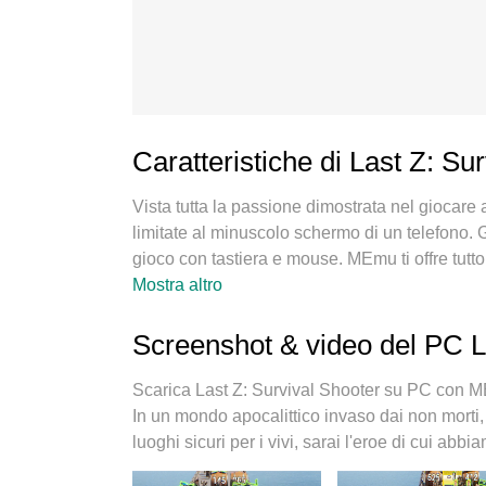
Caratteristiche di Last Z: Su
Vista tutta la passione dimostrata nel giocare
limitate al minuscolo schermo di un telefono. G
gioco con tastiera e mouse. MEmu ti offre tutto
su PC. Gioca quanto vuoi, niente più limitazioni
Mostra altro
MEmu 9 è la scelta migliore per giocare a Last
nostra esperienza, lo squisito sistema di mapp
Screenshot & video del PC L
vero e proprio gioco per PC. MEmu è un gestor
sullo stesso dispositivo. E la cosa più importa
Scarica Last Z: Survival Shooter su PC con M
il potenziale del tuo PC, rendendo tutto fluido.
In un mondo apocalittico invaso dai non morti,
luoghi sicuri per i vivi, sarai l'eroe di cui abb