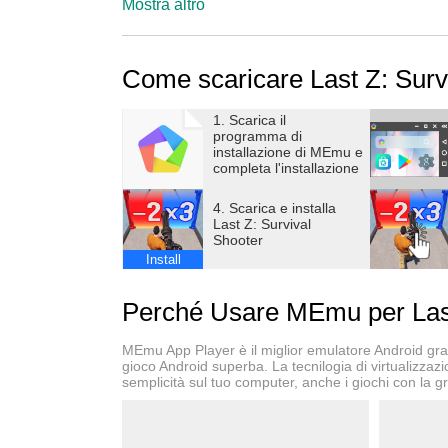
Mostra altro
Schiva & Spara
Come scaricare Last Z: Surv
Nel cuore di un’apocalisse infestata dagli zo
esaltante che mette alla prova le tue abilità di 
1. Scarica il
evita i loro attacchi con strategia e perfeziona
programma di
vittoria, ricompensandoti generosamente in ques
installazione di MEmu e
completa l'installazione
Esplora & Espandi
4. Scarica e installa
Last Z: Survival
Shooter
Preparati a un viaggio pieno di adrenalina, dov
Install
conquistare. Esplora zone abbandonate, scova 
compagni fidati pronti a lottare al tuo fianco. Og
Perché Usare MEmu per Last
apocalittico.
MEmu App Player è il miglior emulatore Android gratu
Sopravvivi & Prosperità
gioco Android superba. La tecnilogia di virtualizzaz
semplicità sul tuo computer, anche i giochi con la gr
In Last Z: Survival Shooter, la sopravvivenza è
prosperare in un mondo in rovina. Attraverso l