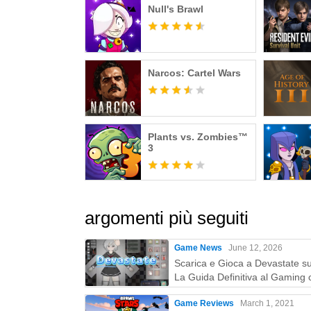
Null's Brawl
Narcos: Cartel Wars
Plants vs. Zombies™
3
argomenti più seguiti
Game News
June 12, 2026
Scarica e Gioca a Devastate s
La Guida Definitiva al Gaming 
MEmu Play
Game Reviews
March 1, 2021