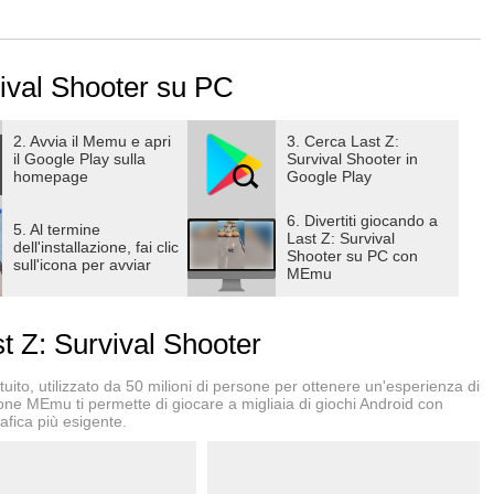
ival Shooter su PC
mbie, la sopravvivenza non è solo una scelta, ma una sfida
schivata e di mira. Affronta ondate di non morti inarrestabili,
 la tua mira. Ogni schivata e colpo ben piazzato ti avvicina alla
2. Avvia il Memu e apri
3. Cerca Last Z:
il Google Play sulla
Survival Shooter in
to emozionante gioco di riflessi e intelligenza tattica.
homepage
Google Play
6. Divertiti giocando a
5. Al termine
Last Z: Survival
dell'installazione, fai clic
Shooter su PC con
sull'icona per avviar
e l’apocalisse diventa un territorio da esplorare e
MEmu
tesori nascosti, affronta battaglie epiche e crea legami con
ni passo ti porta più vicino a costruire il tuo rifugio post-
 Z: Survival Shooter
ito, utilizzato da 50 milioni di persone per ottenere un'esperienza di
ione MEmu ti permette di giocare a migliaia di giochi Android con
afica più esigente.
 solo l’inizio. L'obiettivo è non solo sopravvivere, ma
’esplorazione, l’espansione e l’evoluzione, il mondo diventa