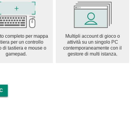
e tue abilità miglioreranno sul piano economico, tecnologico
Il tuo rifugio diventerà infine un faro di speranza per l'intera
sopravvivenza in questa avvincente saga. Scarica Last Z:
to completo per mappa
Multipli account di gioco o
tima sfida di sopravvivenza e scopri fino a dove arriverà il tuo
stiera per un controllo
attività su un singolo PC
o di tastiera e mouse o
contemporaneamente con il
gamepad.
gestore di multi istanza.
PC