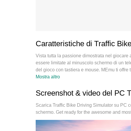
Caratteristiche di Traffic Bi
Vista tutta la passione dimostrata nel giocare 
essere limitate al minuscolo schermo di un tele
del gioco con tastiera e mouse. MEmu ti offre tu
Simulator su PC. Gioca quanto vuoi, niente più l
Mostra altro
nuovissimo MEmu 9 è la scelta migliore per gio
base della nostra esperienza, lo squisito siste
Screenshot & video del PC Tr
Driving Simulator un vero e proprio gioco per
giocare con 2 o più account sullo stesso dispos
Scarica Traffic Bike Driving Simulator su PC 
emulazione può liberare tutto il potenziale del
schermo. Get ready for the awesome and mos