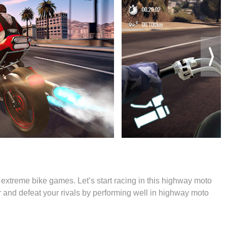
xtreme bike games. Let’s start racing in this highway moto
r and defeat your rivals by performing well in highway moto
le tracks of this thrilling bike riding game.