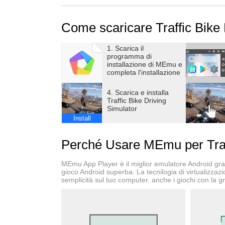
Break the speed limit and do dare to drive as f
Control your motorbike in bike simulator gam
Come scaricare Traffic Bike
one rider in city bike games.
Features:
1. Scarica il
- Choose from the fastest high-performance mo
programma di
- Enjoy extreme 3D visuals!
installazione di MEmu e
completa l'installazione
- Prove your skills in hardcore challenges!
- Upgrade your speed, breaking level and add 
4. Scarica e installa
- Select your favorite motorbike category: chop
Traffic Bike Driving
Simulator
- Make near traffic misses discovering 4 uniq
Install
- Discover plenty of bike tuning options!
Perché Usare MEmu per Traff
MEmu App Player è il miglior emulatore Android gratu
gioco Android superba. La tecnilogia di virtualizzaz
semplicità sul tuo computer, anche i giochi con la gr