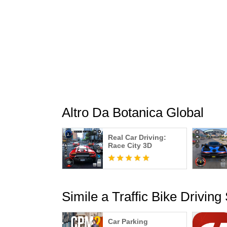
Altro Da Botanica Global
Real Car Driving:
Race City 3D
Simile a Traffic Bike Driving
Car Parking