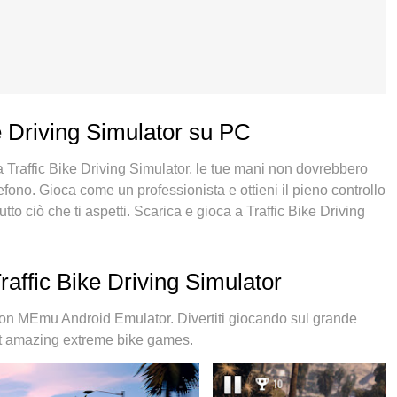
ke Driving Simulator su PC
a Traffic Bike Driving Simulator, le tue mani non dovrebbero
fono. Gioca come un professionista e ottieni il pieno controllo
tto ciò che ti aspetti. Scarica e gioca a Traffic Bike Driving
imitazioni di batteria, dati mobili e chiamate inquietanti. Il
care a Traffic Bike Driving Simulator su PC. Realizzato sulla
ma di mappatura dei tasti preimpostati rende Traffic Bike
affic Bike Driving Simulator
 PC. MEmu è un gestore multi-instanza che permette di
itivo. E la cosa più importante, il nostro esclusivo motore di
con MEmu Android Emulator. Divertiti giocando sul grande
 tuo PC, rendendo tutto fluido.
t amazing extreme bike games.