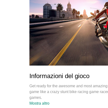
Informazioni del gioco
Get ready for the awesome and most amazing e
game like a crazy stunt bike racing game race
games.
Enjoy amazing stunts on dangerous and impossib
Mostra altro