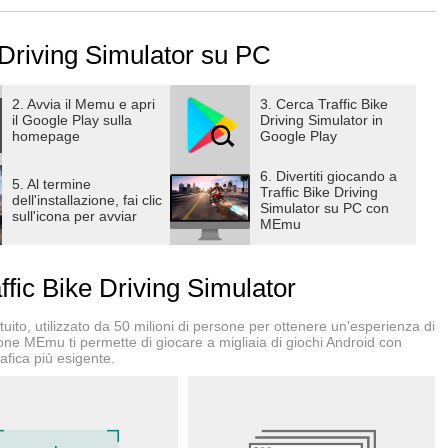
ast as you can to have unlimited fun in bike riding games.
es and play with the speed so that you can become the number
 Driving Simulator su PC
torcycles!
2. Avvia il Memu e apri
3. Cerca Traffic Bike
il Google Play sulla
Driving Simulator in
homepage
Google Play
extra lives!
6. Divertiti giocando a
5. Al termine
Traffic Bike Driving
per, cross or superbike!
dell'installazione, fai clic
Simulator su PC con
sull'icona per avviar
ue locations: Suburbs, Desert, Snow and Night City
MEmu
ic Bike Driving Simulator
ito, utilizzato da 50 milioni di persone per ottenere un'esperienza di
ione MEmu ti permette di giocare a migliaia di giochi Android con
afica più esigente.