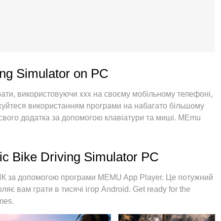
ving Simulator on PC
рати, використовуючи ххх на своєму мобільному телефоні,
оджуйтеся використанням програми на набагато більшому
 свого додатка за допомогою клавіатури та миші. MEmu
 очікували: швидка установка та просте налаштування,
більше обмежень від акумулятора, мобільних даних та
ий вибір використання Traffic Bike Driving Simulator на
ic Bike Driving Simulator PC
поглинання менеджер із кількома примірниками
рахунків. І найголовніше, наш ексклюзивний емуляційний
ПК за допомогою програми MEMU App Player. Це потужний
ого ПК, зробити все гладким і приємним.
є вам грати в тисячі ігор Android. Get ready for the
mes.