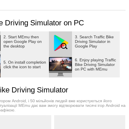
le tracks of this thrilling bike riding game.
ast as you can to have unlimited fun in bike riding games.
es and play with the speed so that you can become the number
e Driving Simulator on PC
torcycles!
2. Start MEmu then
3. Search Traffic Bike
open Google Play on
Driving Simulator in
the desktop
Google Play
extra lives!
6. Enjoy playing Traffic
5. On install completion
per, cross or superbike!
Bike Driving Simulator
click the icon to start
on PC with MEmu
ue locations: Suburbs, Desert, Snow and Night City
ke Driving Simulator
ром Android, і 50 мільйонів людей вже користуються його
туалізації MEmu дає вам змогу відтворювати тисячі ігор Android на
рафікою.