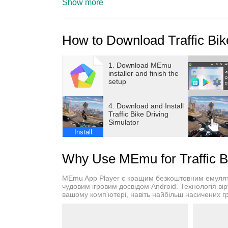
Enjoy amazing stunts on dangerous and impossib
Show more
Break the speed limit and do dare to drive as f
Control your motorbike in bike simulator gam
How to Download Traffic Bik
one rider in city bike games.
Features:
- Choose from the fastest high-performance mo
1. Download MEmu
installer and finish the
- Enjoy extreme 3D visuals!
setup
- Prove your skills in hardcore challenges!
- Upgrade your speed, breaking level and add 
4. Download and Install
- Select your favorite motorbike category: chop
Traffic Bike Driving
Simulator
- Make near traffic misses discovering 4 uniq
Install
- Discover plenty of bike tuning options!
Why Use MEmu for Traffic Bi
MEmu App Player є кращим безкоштовним емулято
чудовим ігровим досвідом Android. Технологія вір
вашому комп'ютері, навіть найбільш насичених г