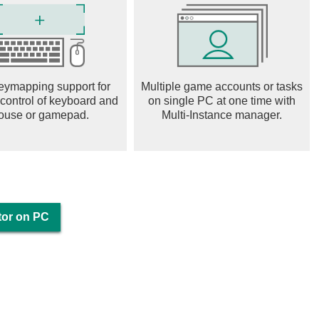
eymapping support for
Multiple game accounts or tasks
 control of keyboard and
on single PC at one time with
ouse or gamepad.
Multi-Instance manager.
tor on PC