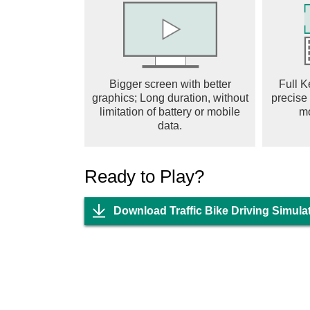
Bigger screen with better
Full K
graphics; Long duration, without
precise
limitation of battery or mobile
m
data.
Ready to Play?
Download Traffic Bike Driving Simula