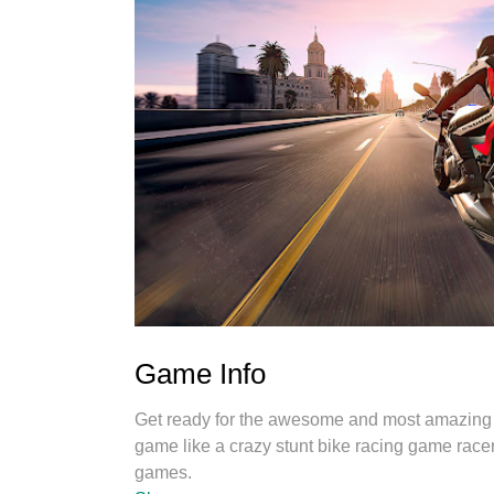
Game Info
Get ready for the awesome and most amazing e
game like a crazy stunt bike racing game race
games.