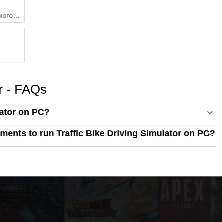
омогою
or - FAQs
lator on PC?
ents to run Traffic Bike Driving Simulator on PC?