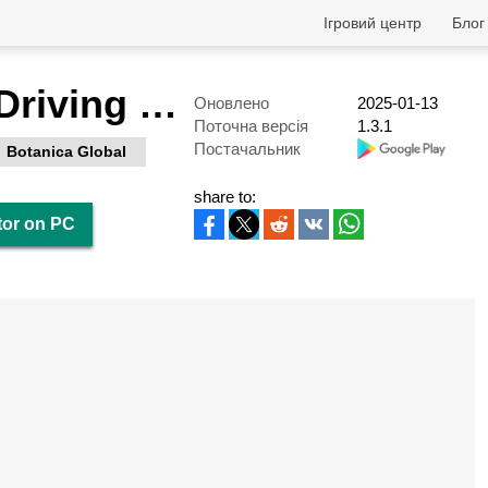
Ігровий центр
Блог
Traffic Bike Driving Simulator
Оновлено
2025-01-13
Поточна версія
1.3.1
Постачальник
Botanica Global
share to:
tor on PC