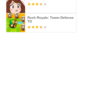
Rush Royale: Tower Defense
TD