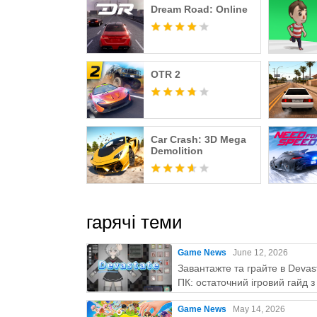
Dream Road: Online
OTR 2
Car Crash: 3D Mega
Demolition
гарячі теми
Game News
June 12, 2026
Завантажте та грайте в Devas
ПК: остаточний ігровий гайд 
Play
Game News
May 14, 2026