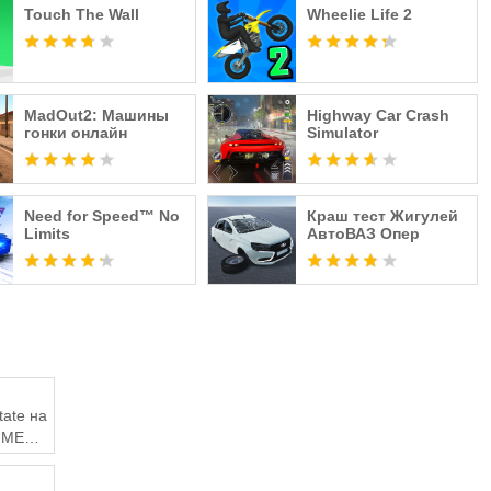
Touch The Wall
Wheelie Life 2
MadOut2: Машины
Highway Car Crash
гонки онлайн
Simulator
Need for Speed™ No
Краш тест Жигулей
Limits
АвтоВАЗ Опер
tate на
з MEmu