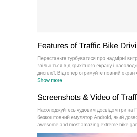
Features of Traffic Bike Dri
Перестаньте турбуватися про надмірні вит
звільніться від крихітного екрану і насол
дисплеї. Відтепер отримуйте повний екран
пропонує вам усі дивовижні функції, які ви
Show more
інтуїтивно зрозумілі елементи керування, 
тривожних дзвінків. Новий MEmu 9 - найкращ
Screenshots & Video of Traff
вашому комп’ютері. За допомогою нашого 
одночасно дозволяє відкрити 2 або більше 
Насолоджуйтесь чудовим досвідом гри на 
двигун може вивільнити весь потенціал ваш
безкоштовний емулятор Android, який дозволя
awesome and most amazing extreme bike ga