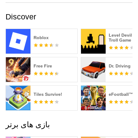
Discover
Level Devil -
Roblox
Troll Game
Free Fire
Dr. Driving
Tiles Survive!
eFootball™
بازی های برتر