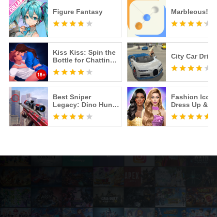
Figure Fantasy
Marbleous!
Kiss Kiss: Spin the
City Car Drive
Bottle for Chatting
& Fun
Best Sniper
Fashion Icon:
Legacy: Dino Hunt
Dress Up & St
& Shooter 3D