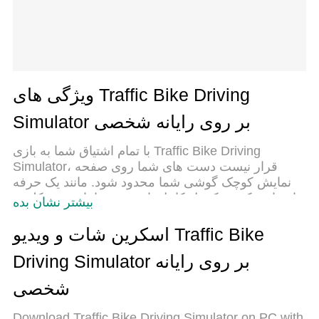
ویژگی های Traffic Bike Driving
Simulator بر روی رایانه شخصی
با تمام اشتیاق شما به بازی Traffic Bike Driving
Simulator، قرار نیست دست های شما روی صفحه
نمایش کوچک گوشی شما محدود شود. مانند یک حرفه
ای بازی کنید و کنترل کامل بازی خود را با صفحه کلید و
بیشتر نشان بده
ماوس بدست آورید.MEmu همه ی انتظاراتی که دارید را
برآورده می کند.Traffic Bike Driving Simulator را بر
اسکرین شات و ویدیو Traffic Bike
روی رایانه شخصی دانلود و بازی کنید. تا زمانی که می
Driving Simulator بر روی رایانه
خواهید بازی کنید، دیگر محدودیتی در باتری، داده تلفن
همراه و تماس های مزاحم وجود ندارد.MEmu 9 کاملاً
شخصی
جدید و بهترین انتخاب برای بازی Traffic Bike Driving
Simulator روی رایانه شخصی است. با تخصص ما،
Download Traffic Bike Driving Simulator on PC with