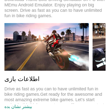
سیستم keymapping از پیش تعیین شده عالی،Traffic
MEmu Android Emulator. Enjoy playing on big
Bike Driving Simulator را به یک بازی رایانه شخصی
screen. Drive as fast as you can to have unlimited
واقعی تبدیل می کند.مدیریت چند موردی MEmu امکان
fun in bike riding games.
اجرای 2 یا چندین حساب در یک دستگاه را فراهم می
کند.و مهم‌تر از همه، موتور شبیه‌سازی انحصاری ما
می‌تواند پتانسیل کامل رایانه شما را آزاد کند و همه چیز
را روان کند.
اطلاعات بازی
Drive as fast as you can to have unlimited fun in
bike riding games.Get ready for the awesome and
most amazing extreme bike games. Let’s start
racing in this highway moto game like a crazy stunt
بیشتر نشان بده