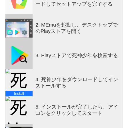
ードしてセットアップを完了する
■ 放置系アクションRPGの本当の楽しさ
時間や場所に縛られず、英雄は成長し続けます。
あなたが離れている間も戦闘は続き、戻ってくる
2. MEmuを起動し、デスクトップで
と華麗なピクセルアクションとともに、豊富な報
のPlayストアを開く
酬を楽しめます。
■ 成長と変化に満ちたアクションの爽快感
成長に応じて変化するアクション！
3. Playストアで死神少年を検索する
攻撃回数が増え、演出が強化されていく主人公と
偉人のアクションの爽快感を楽しみましょう！
4. 死神少年をダウンロードしてイン
■ 競争と名誉の舞台
ストールする
アリーナ、ギルド戦、冥界大会などで他のプレイ
ヤーと実力を競いましょう。
Install
順位に応じて特別な称号や装飾を獲得し、真の最
強者の座を証明できます。
5. インストールが完了したら、アイ
コンをクリックしてスタート
■ 多彩なコンテンツ、終わりなき挑戦
希少な財貨を狙う特別ダンジョン、スリル満点の