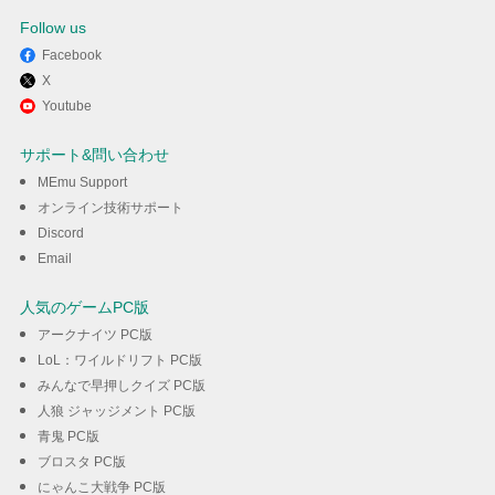
Follow us
Facebook
X
MEmuを使用してPCで死神少年
Youtube
を楽しむ
サポート&問い合わせ
MEmu Support
ダウンロード
オンライン技術サポート
Discord
Email
人気のゲームPC版
アークナイツ PC版
LoL：ワイルドリフト PC版
みんなで早押しクイズ PC版
人狼 ジャッジメント PC版
青鬼 PC版
ブロスタ PC版
にゃんこ大戦争 PC版