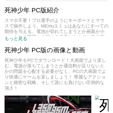
死神少年 PC版紹介
スマホ不要！プロ選手のようにキーボードとマウ
スで操作しよう。MEmuエミュはあなたにすべての
期待を与える。電池が切れてしまうとか画面が小
さいとかの問題を心配する必要がなくて、存分死
もっと見る
神少年を楽しんでください。新しいMEmuエミュ7
はPCで死神少年をプレイするのに最適！完璧なキ
死神少年 PC版の画像と動画
ーマッピングシステムにより、まるでパソコンゲ
ームみたい。マルチインスタンスで複数のゲーム
死神少年をPCでダウンロード！大画面でより楽し
やアプリを同時に実行！唯一無二な仮想化エンジ
む。電源が落ちてしまうとか通信料が足りないと
ンがパソコンの可能性を最大限になる。遊べるだ
かの問題を心配する必要がなく、PCの大画面でよ
けでなく、より楽しめる！
り快適にゲームを楽しましょう！ 華麗なアクショ
ンと緻密な戦略、そして誰にも負けない圧倒的な
強さ！