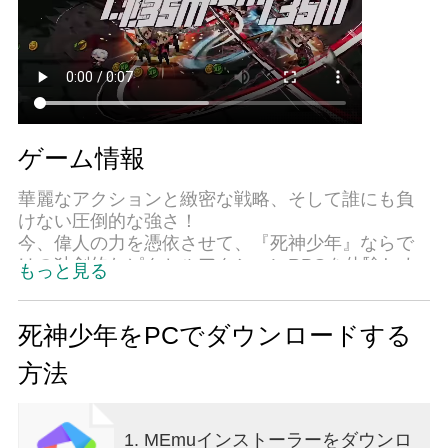
ゲーム情報
華麗なアクションと緻密な戦略、そして誰にも負
けない圧倒的な強さ！
今、偉人の力を憑依させて、『死神少年』ならで
はの独創的なピクセルアクションRPGを体験しま
もっと見る
しょう。
■ 偉人の選択、運命をかけた冒険
死神少年をPCでダウンロードする
神秘のチケットを破った瞬間、伝説の偉人の力が
方法
あなたに宿ります。
偉人ごとに異なる戦闘スタイルやスキルを自由に
組み合わせ、強敵を倒して勝利への道を進みまし
1. MEmuインストーラーをダウンロ
ょう。