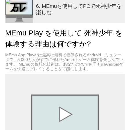
ボスレイド、突然現れるイベントモンスターまで
6. MEmuを使用してPCで死神少年を
――
楽しむ
毎日新たな挑戦と報酬があなたを待っています。
■ ピクセルアートと没入感のある演出
MEmu Play を使用して 死神少年 を
精巧なピクセルアート、スタイリッシュなカット
シーン、個性豊かな偉人デザインが融合し、
体験する理由は何ですか?
単なる育成を超えた没入感をお届けします。
MEmu App Playerは最高の無料で提供されるAndroidエミュレー
“ピクセルアクション放置系RPGの新世界！”
タで、5,000万人がすでに優れたAndroidゲーム体験を楽しんでい
ます。 MEmuの仮想化技術は、あなたのPCで何千ものAndroidゲ
あなたの伝説は今、『死神少年』から始まりま
ームを快適にプレイすることを可能にします。
す。
今すぐ偉人の力を借りて、世界を支配しましょ
う。
CS Email : th_help@thebillionairegames.com