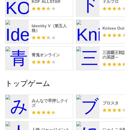
KOF ALLSTAR
ドルフロ
Identity V（第五人
Knives Out
格）
三国覇王戦記
青鬼オンライン
の系譜～
トップゲーム
みんなで早押しクイ
ブロスタ
ズ
人狼 ジャッジメント
にゃんこ大戦