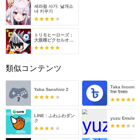
세라핌 사가: 날개소
녀 키우기
トリモヒーローズ：
大規模ピクセルオフ
ェンス
類似コンテンツ
Taka Income P
Yaba Sanshiro 2
টাকা ইনকাম
LINE：ふわふわダン
yuzu Emulato
ク