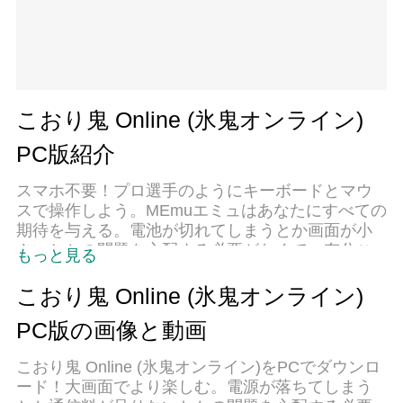
こおり鬼 Online (氷鬼オンライン)
PC版紹介
スマホ不要！プロ選手のようにキーボードとマウ
スで操作しよう。MEmuエミュはあなたにすべての
期待を与える。電池が切れてしまうとか画面が小
さいとかの問題を心配する必要がなくて、存分こ
もっと見る
おり鬼 Online (氷鬼オンライン)を楽しんでくださ
い。新しいMEmuエミュ7はPCでこおり鬼 Online
こおり鬼 Online (氷鬼オンライン)
(氷鬼オンライン)をプレイするのに最適！完璧なキ
PC版の画像と動画
ーマッピングシステムにより、まるでパソコンゲ
ームみたい。マルチインスタンスで複数のゲーム
こおり鬼 Online (氷鬼オンライン)をPCでダウンロ
やアプリを同時に実行！唯一無二な仮想化エンジ
ード！大画面でより楽しむ。電源が落ちてしまう
ンがパソコンの可能性を最大限になる。遊べるだ