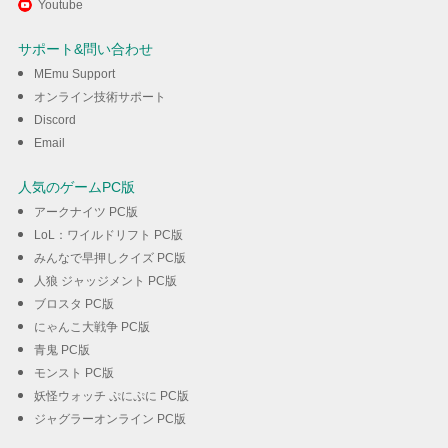
Youtube
Online (氷鬼オンライン)を楽し
サポート&問い合わせ
む
MEmu Support
オンライン技術サポート
Discord
ダウンロード
Email
人気のゲームPC版
アークナイツ PC版
LoL：ワイルドリフト PC版
みんなで早押しクイズ PC版
人狼 ジャッジメント PC版
ブロスタ PC版
にゃんこ大戦争 PC版
青鬼 PC版
モンスト PC版
妖怪ウォッチ ぷにぷに PC版
ジャグラーオンライン PC版