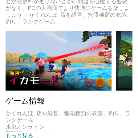
とか通信料が足りないとかの問題を心配する必要
けでなく、より楽しめる！
がなく、PCの大画面でより快適にゲームを楽しま
しょう！ かくれんぼ, 店を経営、無限種類の衣装、
釣り、ランクゲーム.
ゲーム情報
かくれんぼ, 店を経営、無限種類の衣装、釣り、ラ
ンクゲーム
氷鬼オンライン
興味津々ストーリー！
もっと見る