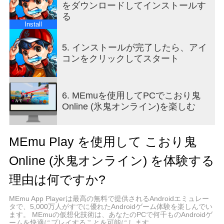
▶カラオケで歌を歌おう！
をダウンロードしてインストールす
舞台で友達と一緒に歌うことができます。
る
Install
email : freezetag_asia@eoaggames.com
5. インストールが完了したら、アイ
コンをクリックしてスタート
6. MEmuを使用してPCでこおり鬼
Online (氷鬼オンライン)を楽しむ
MEmu Play を使用して こおり鬼
Online (氷鬼オンライン) を体験する
理由は何ですか?
MEmu App Playerは最高の無料で提供されるAndroidエミュレー
タで、5,000万人がすでに優れたAndroidゲーム体験を楽しんでい
ます。 MEmuの仮想化技術は、あなたのPCで何千ものAndroidゲ
ームを快適にプレイすることを可能にします。