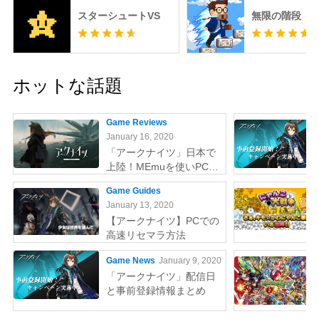
スターシュートVS
無限の階段
ホットな話題
Game Reviews
January 16, 2020
「アークナイツ」日本で
上陸！MEmuを使いPCで
やりましょう
Game Guides
January 13, 2020
【アークナイツ】PCでの
高速リセマラ方法
Game News
January 9, 2020
「アークナイツ」配信日
と事前登録情報まとめ