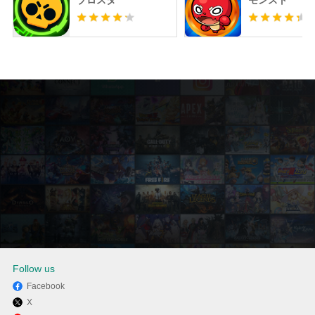
ブロスタ
モンスト
Follow us
Facebook
X
MEmuを使用してPCでこおり鬼