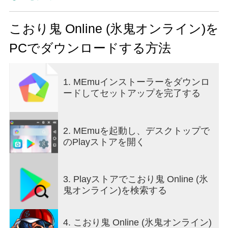
▶ 大きさで競争しよう！ 釣りシステム！
こおり鬼 Online (氷鬼オンライン)を
▶リアルタイムに飛び込んで遊ぼう！
PCでダウンロードする方法
- 友達と一緒に楽しむリアルタイムオンラインゲー
ム！ （最大50人）
1. MEmuインストーラーをダウンロ
▶自分の家を好きなように飾ろう！マイルーム機
ードしてセットアップを完了する
能！
▶シーズンランクゲームシステム！
2. MEmuを起動し、デスクトップで
▶自分の個性を誇るしよう！
のPlayストアを開く
- 5,000種類の永久コスチュームアイテム、部位別
に飾ってみよう！
3. Playストアでこおり鬼 Online (氷
▶自分のクランを最高に作ろう！
鬼オンライン)を検索する
▶数十種類以上のモード！
4. こおり鬼 Online (氷鬼オンライン)