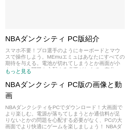
NBAダンクシティ PC版紹介
スマホ不要！プロ選手のようにキーボードとマウ
スで操作しよう。MEmuエミュはあなたにすべての
期待を与える。電池が切れてしまうとか画面が小
さいとかの問題を心配する必要がなくて、存分
もっと見る
NBAダンクシティを楽しんでください。新しい
MEmuエミュ7はPCでNBAダンクシティをプレイす
NBAダンクシティ PC版の画像と動
るのに最適！完璧なキーマッピングシステムによ
画
り、まるでパソコンゲームみたい。マルチインス
タンスで複数のゲームやアプリを同時に実行！唯
NBAダンクシティをPCでダウンロード！大画面で
一無二な仮想化エンジンがパソコンの可能性を最
より楽しむ。電源が落ちてしまうとか通信料が足
大限になる。遊べるだけでなく、より楽しめる！
りないとかの問題を心配する必要がなく、PCの大
画面でより快適にゲームを楽しましょう！ NBAダ