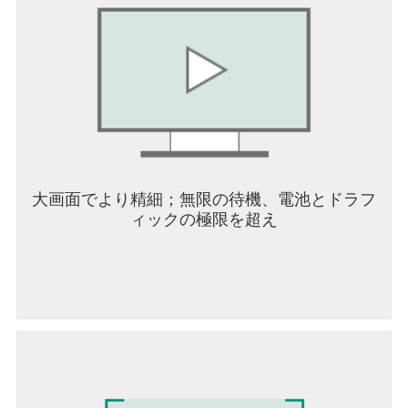
にプレイ可能。超爽快なテンポで、毎ターンが極
限の攻防。操作と連携で瞬時に得点を決めよう！
【友達と一緒で、ストリートバスケをやろう】
好みのスタイルでアリーナを作成し、すぐにマッ
チングして対戦可能。フレンドと協力したり腕を
競い合ったり、いつでもどこでもストリートバス
ケットの純粋な楽しさを体験できます。
【君だけのコートスタイル、自由にコーディネー
大画面でより精細；無限の待機、電池とドラフ
ト】
ィックの極限を超え
常識にとらわれない自由な発想で、豊富なコンポ
ーネントを自由に組み合わせ、理想のストリート
バスケットコートを作成可能。クラシック再現も
個性表現も、トレンドは君が決める！
【オリジナルのバッシュ工房、豊富なスキンの組
み合わせ】
ゲーム内には様々なスタイルのスキンを収録。8つ
の部位を自由にコーディネート可能。独自のバッ