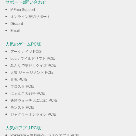
サポート&問い合わせ
MEmu Support
ダウンロード
オンライン技術サポート
Discord
Email
人気のゲームPC版
アークナイツ PC版
LoL：ワイルドリフト PC版
みんなで早押しクイズ PC版
人狼 ジャッジメント PC版
青鬼 PC版
ブロスタ PC版
にゃんこ大戦争 PC版
妖怪ウォッチ ぷにぷに PC版
モンスト PC版
ジャグラーオンライン PC版
人気のアプリPC版
Pokekara－無料採点カラオケアプリ PC版