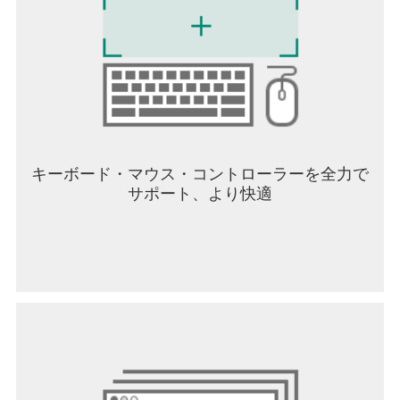
シュ工房システムで、自分だけのオリジナルバッ
シュを作成可能！
【フォローお願いします】
公式サイト：https://www.dunkcitymobile.com/jp/m/
X：https://x.com/NBADunkCityJP
TikTok：https://www.tiktok.com/@nbadunkcityjp
YouTube：
https://www.youtube.com/@NBADunkCityJP
キーボード・マウス・コントローラーを全力で
Discord：https://discord.gg/Jax86DA8xk
サポート、より快適
Instagram：
https://www.instagram.com/nbadunkcityjp