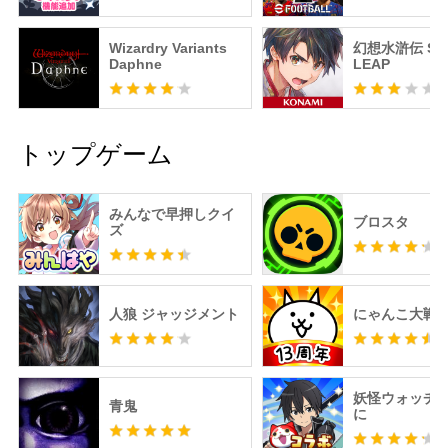
Wizardry Variants
幻想水滸伝 ST
Daphne
LEAP
トップゲーム
みんなで早押しクイ
ブロスタ
ズ
人狼 ジャッジメント
にゃんこ大戦
妖怪ウォッチ 
青鬼
に