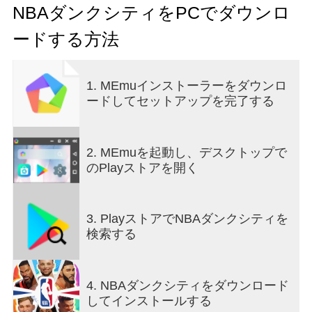
30チーム・多数のNBA選手から自由に選択可能。
NBAダンクシティをPCでダウンロ
11点マッチ、フルコート5on5、ランキングマッチ
ードする方法
など多彩なモードで楽しめます。さらにソーシャ
ル対戦やフレンドとの協力プレイで、エピックな
ストリートバスケット対戦に挑戦できます。選手
1. MEmuインストーラーをダウンロ
の自由育成やカスタマイズも可能で、NBAユニフ
ードしてセットアップを完了する
ォームやクールなファッションでお気に入りの選
手を自分だけのスタイルにコーディネートできま
す。
2. MEmuを起動し、デスクトップで
今すぐNBAダンクシティに参加して、仲間と一緒
のPlayストアを開く
に最先端のNBAストリートバスケット体験を楽し
もう！
3. PlayストアでNBAダンクシティを
【NBA公認ゲーム、ストリートバスケ】
検索する
National Basketball Association公認。お気に入りの
NBA選手と一緒にストリートを制覇しよう。超ロ
ングスリー、ダンクオーバー、ステップバック・
4. NBAダンクシティをダウンロード
ミドルシュートなど、多彩なアクションと繊細な
してインストールする
操作でスター選手の名シーンを再現できます！