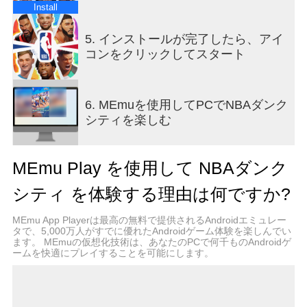
Install
【30現役チームから、スターラインナップを育
成】
5. インストールが完了したら、アイ
ゴールデンステート・ウォリアーズ、ニューヨー
コンをクリックしてスタート
ク・ニックス、ロサンゼルス・レイカーズなど、
有名なNBAチームが勢ぞろい。ヤニス・アデトク
ンボ、ニコラ・ヨキッチ、ジョエル・エンビード
6. MEmuを使用してPCでNBAダンク
など多数のNBA選手から自由に選択可能。彼らの
シティを楽しむ
才能とステータスを成長させ、最強のメガスター
選手を育てましょう。
MEmu Play を使用して NBAダンク
【気軽に楽しめる、ストリートバスケバトル】
夢のチームを編成し、戦術設定と手動操作を自由
シティ を体験する理由は何ですか?
に切り替え可能。短いスキルCDで操作ストレスな
し、ワンタップでスター選手の必殺技を発動可
MEmu App Playerは最高の無料で提供されるAndroidエミュレー
能。リラックスした雰囲気の中で、フレンドと一
タで、5,000万人がすでに優れたAndroidゲーム体験を楽しんでい
ます。 MEmuの仮想化技術は、あなたのPCで何千ものAndroidゲ
緒に最高の栄誉を目指しましょう。
ームを快適にプレイすることを可能にします。
【3分間クイックマッチ、いつでもどこでもタッ
チ】
独自の11点マッチモードで、スキマ時間でも気軽