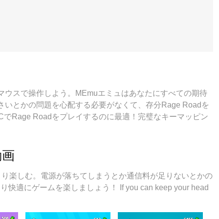
マウスで操作しよう。MEmuエミュはあなたにすべての期待
とかの問題を心配する必要がなくて、存分Rage Roadを
CでRage Roadをプレイするのに最適！完璧なキーマッピン
たい。マルチインスタンスで複数のゲームやアプリを同時に
の可能性を最大限になる。遊べるだけでなく、より楽しめ
動画
面でより楽しむ。電源が落ちてしまうとか通信料が足りないとかの
ームを楽しましょう！ If you can keep your head