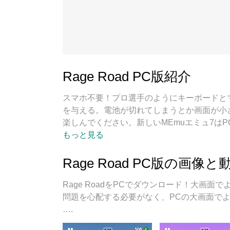
Rage Road PC版紹介
スマホ不要！プロ選手のようにキーボードと
を与える。電池が切れてしまうとか画面が小さい
楽しんでください。新しいMEmuエミュ7はP
グシステムにより、まるでパソコンゲームみ
もっと見る
実行！唯一無二な仮想化エンジンがパソコン
る！
Rage Road PC版の画像と
Rage RoadをPCでダウンロード！大画
問題を心配する必要がなく、PCの大画面でより快適にゲ
….