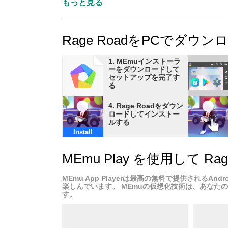
Crouched in the back of a pickup with just you
もっと見る
you survive the hailstorm of bullets and endle
head when everyone’s gunning for it, then Ra
Rage RoadをPCでダウ
1. MEmuインストーラ
ーをダウンロードして
セットアップを完了す
る
4. Rage Roadをダウン
ロードしてインストー
ルする
Install
MEmu Play を使用して 
MEmu App Playerは最高の無料で提供されるAn
楽しんでいます。 MEmuの仮想化技術は、あなたの
す。