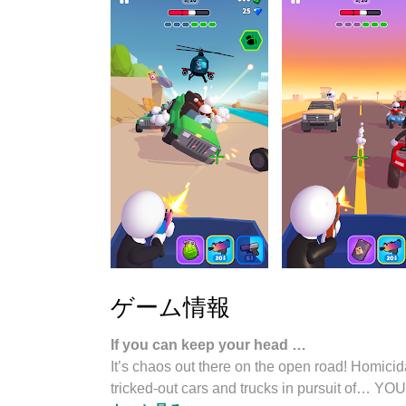
ゲーム情報
If you can keep your head …
It’s chaos out there on the open road! Homicid
tricked-out cars and trucks in pursuit of… YOU