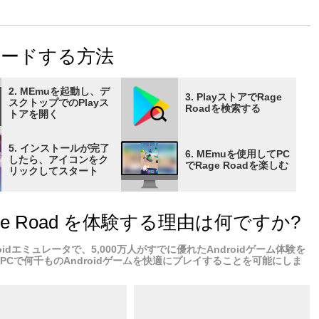
r gun and your special-agent training to see you through, can
ss onslaught of racing enemy vehicles? If you can keep your
ge Road might just be the game for you…
ンロードする方法
2. MEmuを起動し、デ
3. PlayストアでRage
スクトップでのPlayス
Roadを検索する
トアを開く
5. インストールが完了
6. MEmuを使用してPC
したら、アイコンをク
でRage Roadを楽しむ
リックしてスタート
Rage Road を体験する理由は何ですか?
droidエミュレータで、5,000万人がすでに優れたAndroidゲーム体験を
PCで何千ものAndroidゲームを快適にプレイすることを可能にしま