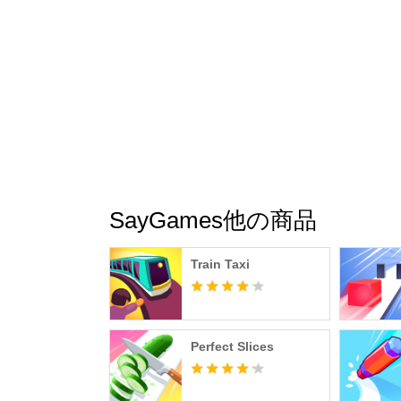
SayGames他の商品
Train Taxi
Perfect Slices