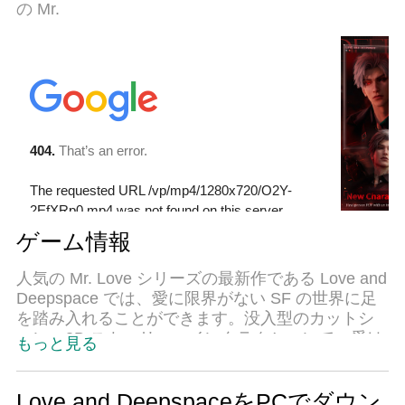
の Mr.
ゲーム情報
人気の Mr. Love シリーズの最新作である Love and
Deepspace では、愛に限界がない SF の世界に足
を踏み入れることができます。没入型のカットシ
ーン、3D ストーリー、インタラクションで、愛は
もっと見る
本当に手の届くところにあります！
[新しい恋愛対象のケイレブがデビュー]
Love and DeepspaceをPCでダウン