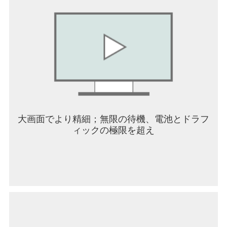
ェントな AI フェイスクラフトシステムにより、個
人の写真をアップロードして、自分のデジタルア
バターを自動的に生成できます。独自のイメージ
でリンコンシティに入り、超現実的なロマンチッ
クな旅に乗り出しましょう。
私たちについて
ウェブサイト：
http://loveanddeepspace.infoldgames.com/en-EN/
Facebook：
大画面でより精細；無限の待機、電池とドラフ
https://www.facebook.com/LoveandDeepspaceEN
ィックの極限を超え
X（Twitter）：https://twitter.com/Love_Deepspace