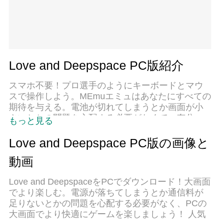
Love and Deepspace PC版紹介
スマホ不要！プロ選手のようにキーボードとマウ
スで操作しよう。MEmuエミュはあなたにすべての
期待を与える。電池が切れてしまうとか画面が小
さいとかの問題を心配する必要がなくて、存分
もっと見る
Love and Deepspaceを楽しんでください。新しい
MEmuエミュ7はPCでLove and Deepspaceをプレ
Love and Deepspace PC版の画像と
イするのに最適！完璧なキーマッピングシステム
動画
により、まるでパソコンゲームみたい。マルチイ
ンスタンスで複数のゲームやアプリを同時に実
Love and DeepspaceをPCでダウンロード！大画面
行！唯一無二な仮想化エンジンがパソコンの可能
でより楽しむ。電源が落ちてしまうとか通信料が
性を最大限になる。遊べるだけでなく、より楽し
足りないとかの問題を心配する必要がなく、PCの
める！
大画面でより快適にゲームを楽しましょう！ 人気