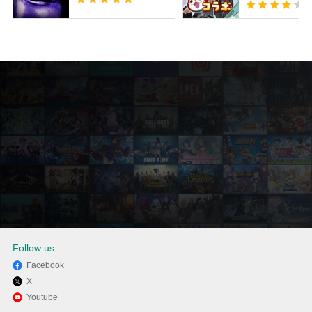
Follow us
Facebook
X
MEmuを使用してPCでLove
Youtube