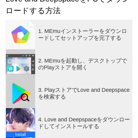
ケイレブが正式にデビューし、メインストーリー
ロードする方法
は何層にもわたる謎を通して展開されます！バー
ジョン 3.0 [Homecoming Wings] が利用可能になり
ました。多次元の真新しい旅で、より没入型のラ
1. MEmuインストーラーをダウンロ
ブストーリーを提供します。
ードしてセットアップを完了する
[一人称 3D ストーリー]
リアルタイムでレンダリングされた 3D の一人称視
点のストーリーで、彼との重要な瞬間に完全に没
2. MEmuを起動し、デスクトップで
頭し、彼の呼吸と存在を近くで感じることができ
のPlayストアを開く
ます。現実と仮想世界の境界を打ち破り、究極の
リアルな没入型体験を提供します。
3. PlayストアでLove and Deepspace
[3D インタラクション]
を検索する
リアルタイム 3D レンダリングにより、リアルなイ
ンタラクションが実現します。これまでにない親
密な瞬間を体験し、あなたの行動がユニークな反
4. Love and Deepspaceをダウンロー
応を引き起こすのを見て、忘れられないデート、
ドしてインストールする
甘い音声メッセージなどを味わってください。
Install