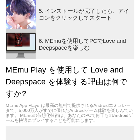
[新たな仲間]
高度にカスタマイズ可能なフォトブースで、完璧
5. インストールが完了したら、アイ
なシーンを選択し、彼と一緒にポーズをとって特
コンをクリックしてスタート
別な瞬間を捉えることができます。さらに、余暇
には、彼と一緒にキティカードをプレイしたり、
クレーンゲームの競争をしたり、一連のスナップ
6. MEmuを使用してPCでLove and
ショットを撮って気分を記録したり、一緒に勉強
Deepspaceを楽しむ
したり、仕事したり、運動したりできます。彼が
そばにいると、どこにでも甘さが溢れます。
MEmu Play を使用して Love and
[一緒に戦う]
ディープスペースハンターとして、あなたは恋人
Deepspace を体験する理由は何で
と一緒に謎のエイリアンの猛攻撃と戦います。途
中で、あなたの道は絡み合い、あなたの運命と人
すか?
類の未来についての秘密が明らかになります。
MEmu App Playerは最高の無料で提供されるAndroidエミュレー
タで、5,000万人がすでに優れたAndroidゲーム体験を楽しんでい
[深い没入感]
ます。 MEmuの仮想化技術は、あなたのPCで何千ものAndroidゲ
声を選んで見てください。数十の外観の詳細と何
ームを快適にプレイすることを可能にします。
百ものメイクアップの選択肢から、パーソナライ
ズされた音色まで、カスタマイズ可能な機能の配
列を詳しく調べてください。さらに、インテリジ