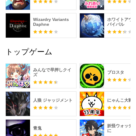
Wizardry Variants
ホワイトアウ
Daphne
バイバル
トップゲーム
みんなで早押しクイ
ブロスタ
ズ
人狼 ジャッジメント
にゃんこ大戦
妖怪ウォッチ 
青鬼
に