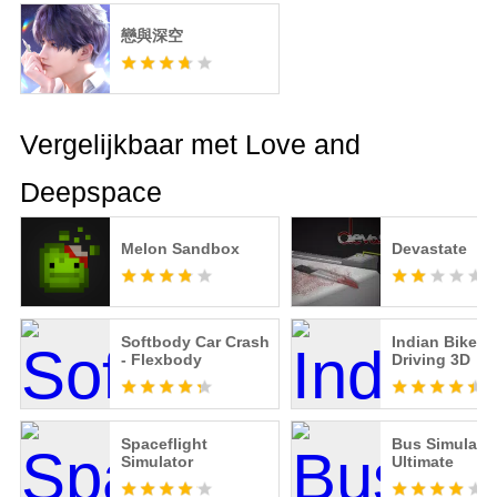
戀與深空
Vergelijkbaar met Love and
Deepspace
Melon Sandbox
Devastate
Softbody Car Crash
Indian Bikes
- Flexbody
Driving 3D
Spaceflight
Bus Simulator
Simulator
Ultimate