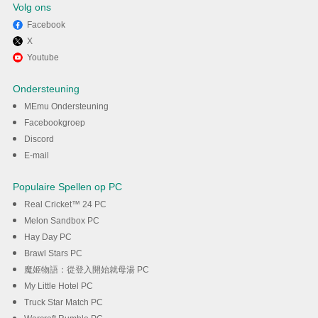
Volg ons
Facebook
X
Geniet van het spelen van
Youtube
Love and Deepspace op PC
Ondersteuning
met MEmu
MEmu Ondersteuning
Facebookgroep
Discord
DOWNLOAD
E-mail
Populaire Spellen op PC
Real Cricket™ 24 PC
Melon Sandbox PC
Hay Day PC
Brawl Stars PC
魔姬物語：從登入開始就母湯 PC
My Little Hotel PC
Truck Star Match PC