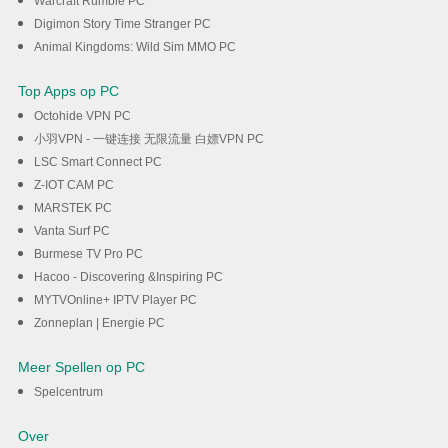
Warcraft Rumble PC
Digimon Story Time Stranger PC
Animal Kingdoms: Wild Sim MMO PC
Top Apps op PC
Octohide VPN PC
小羽VPN - 一键连接 无限流量 白嫖VPN PC
LSC Smart Connect PC
Z-IOT CAM PC
MARSTEK PC
Vanta Surf PC
Burmese TV Pro PC
Hacoo - Discovering &Inspiring PC
MYTVOnline+ IPTV Player PC
Zonneplan | Energie PC
Meer Spellen op PC
Spelcentrum
Over