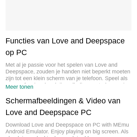
Functies van Love and Deepspace
op PC
Met al je passie voor het spelen van Love and
Deepspace, zouden je handen niet beperkt moeten
zijn tot een klein scherm van je telefoon. Speel als
een professional en krijg volledige controle over je
Meer tonen
spel met toetsenbord en muis. MEmu biedt je alles
wat je verwacht. Download en speel Love and
Schermafbeeldingen & Video van
Deepspace op PC. Speel zo lang als je wilt, geen
Love and Deepspace PC
beperkingen meer van batterij, mobiele data en
storende oproepen. De gloednieuwe MEmu 9 is de
Download Love and Deepspace on PC with MEmu
beste keuze om Love and Deepspace op PC te
Android Emulator. Enjoy playing on big screen. Als
spelen. Voorbereid met onze expertise, maakt het