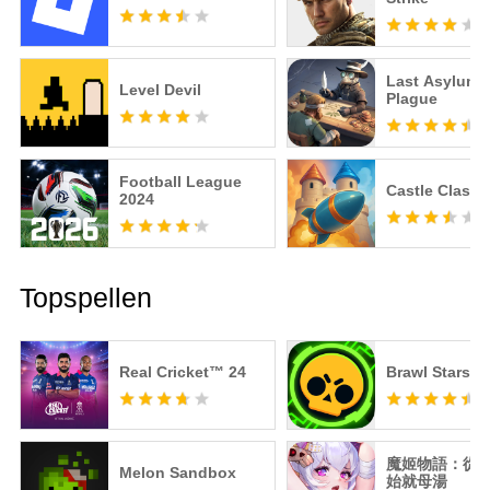
Last Asylum:
Level Devil
Plague
Football League
Castle Clashe
2024
Topspellen
Real Cricket™ 24
Brawl Stars
魔姬物語：從
Melon Sandbox
始就母湯