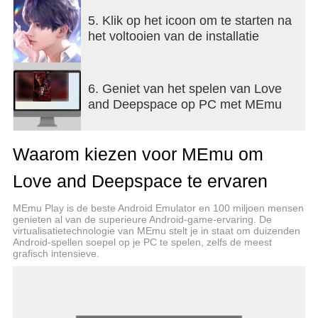
interacties. Beleef intieme momenten als nooit
tevoren, zie hoe jouw acties unieke reacties
5. Klik op het icoon om te starten na
uitlokken en geniet van onvergetelijke dates, lieve
het voltooien van de installatie
spraakberichten en meer.
[Verbeterde kameraadschap]
6. Geniet van het spelen van Love
De Home-functie is nu beschikbaar. Nodig hem uit
and Deepspace op PC met MEmu
in je zorgvuldig ingerichte huis en ontdek samen
warme, alledaagse momenten door middel van een
meeslepende gedeelde leefomgeving. In de
Waarom kiezen voor MEmu om
volledig aanpasbare fotocabine kun je de perfecte
scène kiezen en samen met hem poseren om
Love and Deepspace te ervaren
exclusieve momenten vast te leggen. Daarnaast
kun je in je vrije tijd Kitty Cards met hem spelen,
MEmu Play is de beste Android Emulator en 100 miljoen mensen
een wedstrijdje grijpmachine houden, een reeks
genieten al van de superieure Android-game-ervaring. De
virtualisatietechnologie van MEmu stelt je in staat om duizenden
Snapshots maken om je stemming vast te leggen,
Android-spellen soepel op je PC te spelen, zelfs de meest
of samen studeren, werken en sporten. Beleef
grafisch intensieve.
meer scenario's met hem in verschillende
dimensies en geniet samen van nog zoetere
momenten.