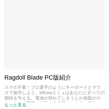
Ragdoll Blade PC版紹介
スマホ不要！プロ選手のようにキーボードとマウ
スで操作しよう。MEmuエミュはあなたにすべての
期待を与える。電池が切れてしまうとか画面が小
さいとかの問題を心配する必要がなくて、存分
もっと見る
Ragdoll Bladeを楽しんでください。新しいMEmu