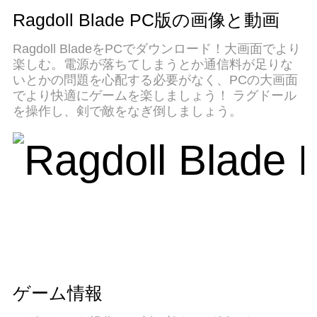
エミュ7はPCでRagdoll Bladeをプレイするのに最
Ragdoll Blade PC版の画像と動画
適！完璧なキーマッピングシステムにより、まる
でパソコンゲームみたい。マルチインスタンスで
Ragdoll BladeをPCでダウンロード！大画面でより
複数のゲームやアプリを同時に実行！唯一無二な
楽しむ。電源が落ちてしまうとか通信料が足りな
仮想化エンジンがパソコンの可能性を最大限にな
いとかの問題を心配する必要がなく、PCの大画面
る。遊べるだけでなく、より楽しめる！
でより快適にゲームを楽しましょう！ ラグドール
を操作し、剣で敵をなぎ倒しましょう。
ゲーム情報