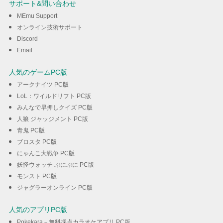
サポート&問い合わせ
MEmu Support
ダウンロード
オンライン技術サポート
Discord
Email
人気のゲームPC版
アークナイツ PC版
LoL：ワイルドリフト PC版
みんなで早押しクイズ PC版
人狼 ジャッジメント PC版
青鬼 PC版
ブロスタ PC版
にゃんこ大戦争 PC版
妖怪ウォッチ ぷにぷに PC版
モンスト PC版
ジャグラーオンライン PC版
人気のアプリPC版
Pokekara－無料採点カラオケアプリ PC版