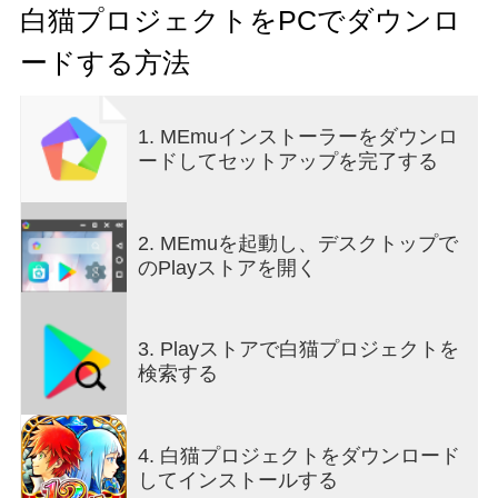
よう！！
白猫プロジェクトをPCでダウンロ
ードする方法
■『白猫プロジェクトNEW WORLD'S』概要
・新たな職業「グランドクラス」登場！
簡単操作で強力な必殺技を叩き込め！
1. MEmuインストーラーをダウンロ
新アクション「ブレイクアタック」を使いこなし
ードしてセットアップを完了する
て、敵に大ダメージを与えよう！
・バトルシステム「スキルコンビネーション」！
編成したキャラクターたちが次々と登場してみん
2. MEmuを起動し、デスクトップで
なでスキルを発動！
のPlayストアを開く
キャラクター編成と発動させるスキルの順番で無
限の組み合わせが楽しめる！
3. Playストアで白猫プロジェクトを
・片手で簡単！爽快アクション
検索する
移動も攻撃もスキルも、スピーディなアクション
が片手で簡単に操作できる！
壮大な世界を自由自在に行き来して、爽快かつド
4. 白猫プロジェクトをダウンロード
派手なバトルを楽しもう！
してインストールする