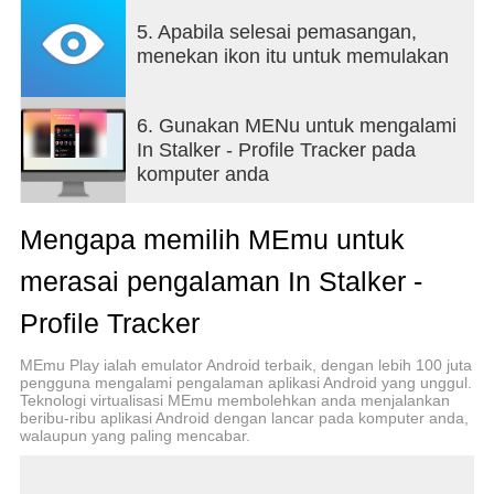
5. Apabila selesai pemasangan,
menekan ikon itu untuk memulakan
6. Gunakan MENu untuk mengalami
In Stalker - Profile Tracker pada
komputer anda
Mengapa memilih MEmu untuk
merasai pengalaman In Stalker -
Profile Tracker
MEmu Play ialah emulator Android terbaik, dengan lebih 100 juta
pengguna mengalami pengalaman aplikasi Android yang unggul.
Teknologi virtualisasi MEmu membolehkan anda menjalankan
beribu-ribu aplikasi Android dengan lancar pada komputer anda,
walaupun yang paling mencabar.