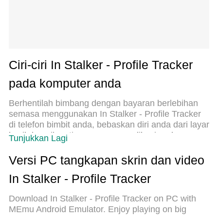
Ciri-ciri In Stalker - Profile Tracker
pada komputer anda
Berhentilah bimbang dengan bayaran berlebihan
semasa menggunakan In Stalker - Profile Tracker
di telefon bimbit anda, bebaskan diri anda dari layar
kecil dan nikmati penggunaan aplikasi pada
Tunjukkan Lagi
paparan yang jauh lebih besar. Mulai sekarang,
dapatkan pengalaman skrin penuh aplikasi anda
Versi PC tangkapan skrin dan video
dengan papan kekunci dan tetikus. MEmu Play
In Stalker - Profile Tracker
semua ciri mengejutkan yang anda harapkan:
pemasangan cepat dan penyediaan mudah,
Download In Stalker - Profile Tracker on PC with
kawalan intuitif, tidak ada batasan bateri, data
MEmu Android Emulator. Enjoy playing on big
mudah alih, dan panggilan yang mengganggu.