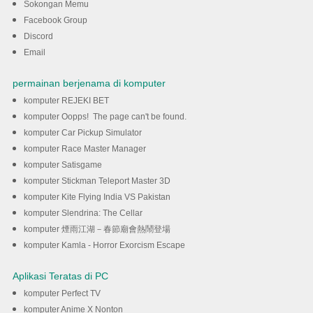
Tracker pada komputer anda
Sokongan Memu
Facebook Group
Discord
DOWNLOAD
Email
permainan berjenama di komputer
komputer REJEKI BET
komputer Oopps! The page can't be found.
komputer Car Pickup Simulator
komputer Race Master Manager
komputer Satisgame
komputer Stickman Teleport Master 3D
komputer Kite Flying India VS Pakistan
komputer Slendrina: The Cellar
komputer 煙雨江湖－春節廟會熱鬧登場
komputer Kamla - Horror Exorcism Escape
Aplikasi Teratas di PC
komputer Perfect TV
komputer Anime X Nonton