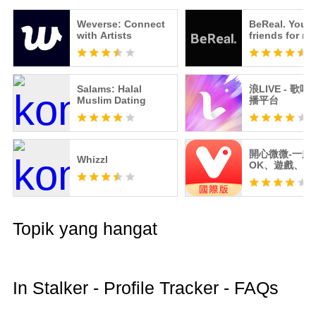
Weverse: Connect
BeReal. Your
with Artists
friends for rea
Salams: Halal
浪LIVE - 歌唱才藝直
Muslim Dating
播平台
開心微微-一起
Whizzl
OK、遊戲、聊
播、交友
Topik yang hangat
In Stalker - Profile Tracker - FAQs