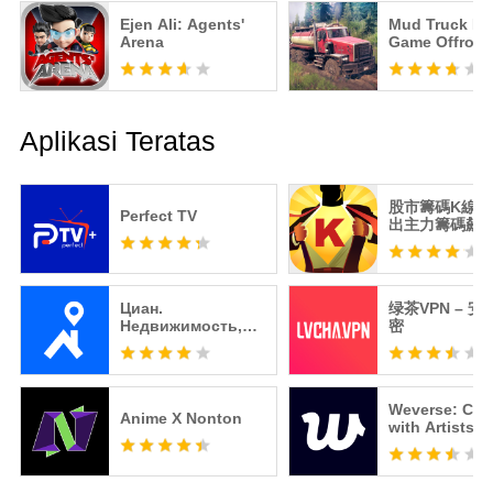
Ejen Ali: Agents'
Mud Truck Dr
Arena
Game Offroad
Aplikasi Teratas
股市籌碼K線 -
Perfect TV
出主力籌碼飆
Циан.
绿茶VPN – 
Недвижимость,
密
квартиры
Weverse: Con
Anime X Nonton
with Artists