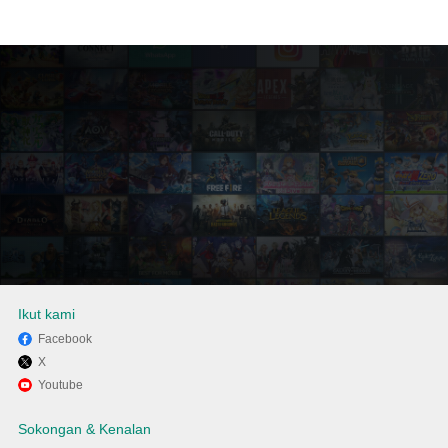
Ikut kami
Facebook
X
Gunakan MENu untuk
Youtube
mengalami In Stalker - Profile
Sokongan & Kenalan