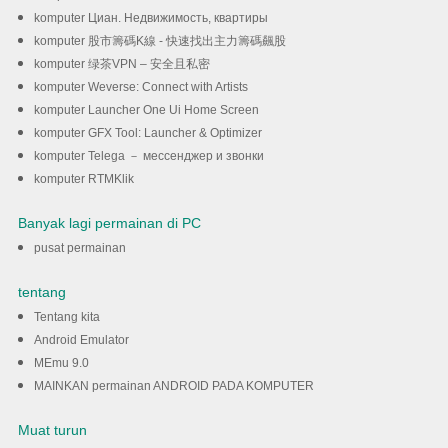
komputer Циан. Недвижимость, квартиры
komputer 股市籌碼K線 - 快速找出主力籌碼飆股
komputer 绿茶VPN – 安全且私密
komputer Weverse: Connect with Artists
komputer Launcher One Ui Home Screen
komputer GFX Tool: Launcher & Optimizer
komputer Telega － мессенджер и звонки
komputer RTMKlik
Banyak lagi permainan di PC
pusat permainan
tentang
Tentang kita
Android Emulator
MEmu 9.0
MAINKAN permainan ANDROID PADA KOMPUTER
Muat turun