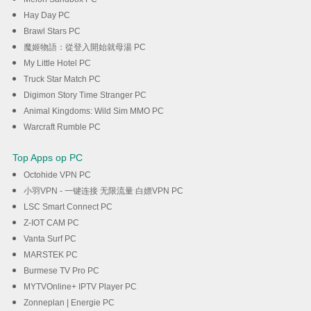
Hay Day PC
Brawl Stars PC
魔姬物語：從登入開始就母湯 PC
My Little Hotel PC
Truck Star Match PC
Digimon Story Time Stranger PC
Animal Kingdoms: Wild Sim MMO PC
Warcraft Rumble PC
Top Apps op PC
Octohide VPN PC
小羽VPN - 一键连接 无限流量 白嫖VPN PC
LSC Smart Connect PC
Z-IOT CAM PC
Vanta Surf PC
MARSTEK PC
Burmese TV Pro PC
MYTVOnline+ IPTV Player PC
Zonneplan | Energie PC