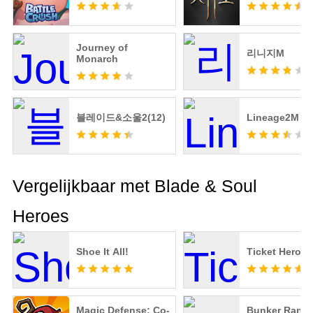
Journey of
리니지M
Monarch
블레이드&소울2(12)
Lineage2M
Vergelijkbaar met Blade & Soul
Heroes
Shoe It All!
Ticket Hero
Magic Defense: Co-
Bunker Rand