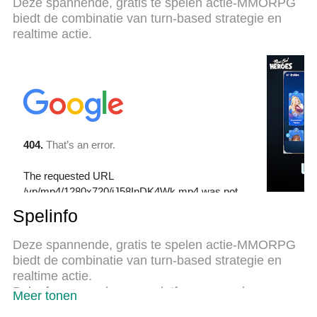
Deze spannende, gratis te spelen actie-MMORPG
uitmuntende vooraf ingestelde keymapping
biedt de combinatie van turn-based strategie en
systeem van Blade & Soul Heroes een echt PC-
realtime actie.
spel. MEmu multi-instance manager maakt het
spelen van 2 of meer accounts op hetzelfde
apparaat mogelijk. En het belangrijkste, onze
exclusieve emulatie-engine kan het volledige
potentieel van je PC benutten, waardoor alles
soepel verloopt.
Spelinfo
Deze spannende, gratis te spelen actie-MMORPG
biedt de combinatie van turn-based strategie en
realtime actie.
Beleef spannende cross-platform gameplay en ga
Meer tonen
op een epische zoektocht waar talloze verhalen