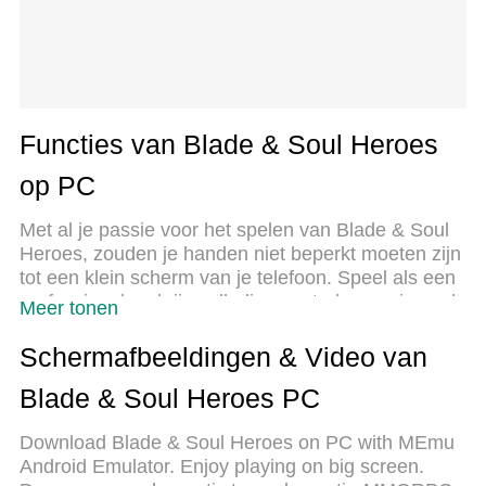
Functies van Blade & Soul Heroes
op PC
Met al je passie voor het spelen van Blade & Soul
Heroes, zouden je handen niet beperkt moeten zijn
tot een klein scherm van je telefoon. Speel als een
professional en krijg volledige controle over je spel
Meer tonen
met toetsenbord en muis. MEmu biedt je alles wat
je verwacht. Download en speel Blade & Soul
Schermafbeeldingen & Video van
Heroes op PC. Speel zo lang als je wilt, geen
Blade & Soul Heroes PC
beperkingen meer van batterij, mobiele data en
storende oproepen. De gloednieuwe MEmu 9 is de
Download Blade & Soul Heroes on PC with MEmu
beste keuze om Blade & Soul Heroes op PC te
Android Emulator. Enjoy playing on big screen.
spelen. Voorbereid met onze expertise, maakt het