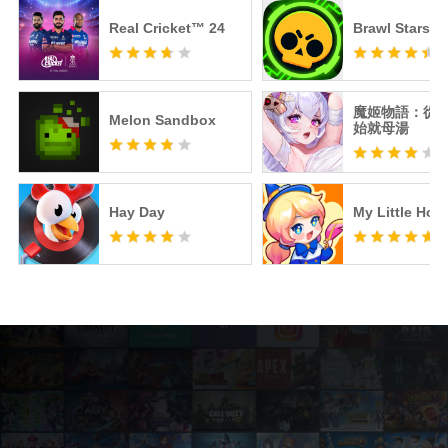
Real Cricket™ 24
Brawl Stars
魔姬物語：從
Melon Sandbox
始就母湯
Hay Day
My Little Hote