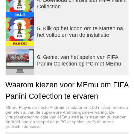
vrienden - Stel je eigen Dream Team samen -
Collection
Voltooi uitdagingen en verdien badges
Install
Alles waar Panini-fans van houden — nu
geoptimaliseerd voor mobiel.
5. Klik op het icoon om te starten na
het voltooien van de installatie
SCAN COCA-COLA PRODUCTEN OM EXTRA
STICKERPAKKETTEN TE ONTGRENDELEN
Scan in deelnemende landen:
6. Geniet van het spelen van FIFA
Panini Collection op PC met MEmu
- Coca-Cola etiketten
- Coca-Cola stickers
- Panini verpakkingen en albumhoezen
Waarom kiezen voor MEmu om FIFA
…om elke dag gratis stickerpakketten te verdienen.
Panini Collection te ervaren
Verzamel Coca-Cola #AllTheFeels Team spelers en
MEmu Play is de beste Android Emulator en 100 miljoen mensen
ontgrendel Fan Stickers door te ruilen.
genieten al van de superieure Android-game-ervaring. De
virtualisatietechnologie van MEmu stelt je in staat om duizenden
Android-spellen soepel op je PC te spelen, zelfs de meest
ZOEK NAAR CODES OM MEER STICKERS TE
grafisch intensieve.
VERDIENEN