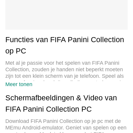
Functies van FIFA Panini Collection
op PC
Met al je passie voor het spelen van FIFA Panini
Collection, zouden je handen niet beperkt moeten
zijn tot een klein scherm van je telefoon. Speel als
een professional en krijg volledige controle over je
Meer tonen
spel met toetsenbord en muis. MEmu biedt je alles
wat je verwacht. Download en speel FIFA Panini
Schermafbeeldingen & Video van
Collection op PC. Speel zo lang als je wilt, geen
FIFA Panini Collection PC
beperkingen meer van batterij, mobiele data en
storende oproepen. De gloednieuwe MEmu 9 is de
Download FIFA Panini Collection op je pc met de
beste keuze om FIFA Panini Collection op PC te
MEmu Android-emulator. Geniet van spelen op een
spelen. Voorbereid met onze expertise, maakt het