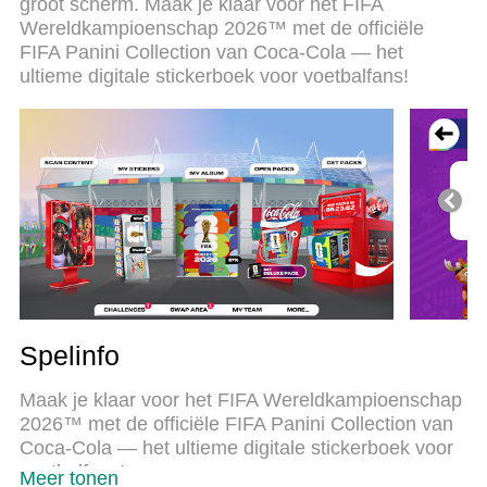
groot scherm. Maak je klaar voor het FIFA
uitmuntende vooraf ingestelde keymapping
Wereldkampioenschap 2026™ met de officiële
systeem van FIFA Panini Collection een echt PC-
FIFA Panini Collection van Coca-Cola — het
spel. MEmu multi-instance manager maakt het
ultieme digitale stickerboek voor voetbalfans!
spelen van 2 of meer accounts op hetzelfde
apparaat mogelijk. En het belangrijkste, onze
exclusieve emulatie-engine kan het volledige
potentieel van je PC benutten, waardoor alles
soepel verloopt.
Spelinfo
Maak je klaar voor het FIFA Wereldkampioenschap
2026™ met de officiële FIFA Panini Collection van
Coca-Cola — het ultieme digitale stickerboek voor
voetbalfans!
Meer tonen