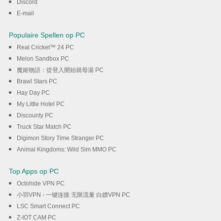
Discord
DOWNLOAD
E-mail
Populaire Spellen op PC
Real Cricket™ 24 PC
Melon Sandbox PC
魔姬物語：從登入開始就母湯 PC
Brawl Stars PC
Hay Day PC
My Little Hotel PC
Discounty PC
Truck Star Match PC
Digimon Story Time Stranger PC
Animal Kingdoms: Wild Sim MMO PC
Top Apps op PC
Octohide VPN PC
小羽VPN - 一键连接 无限流量 白嫖VPN PC
LSC Smart Connect PC
Z-IOT CAM PC