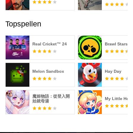
Topspellen
Real Cricket™ 24
Brawl Stars
Melon Sandbox
Hay Day
魔姬物語：從登入開
My Little Hote
始就母湯