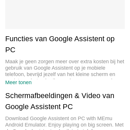
Functies van Google Assistent op
PC
Maak je geen zorgen meer over extra kosten bij het
gebruik van Google Assistent op je mobiele
telefoon, bevrijd jezelf van het kleine scherm en
geniet van het gebruik van de app op een veel
Meer tonen
groter display. Vanaf nu, krijg een volledige
schermervaring van je app met toetsenbord en
Schermafbeeldingen & Video van
muis. MEmu biedt je alle verrassende functies die
Google Assistent PC
je verwachtte: snelle installatie en eenvoudige
configuratie, intuïtieve besturing, geen beperkingen
Download Google Assistent on PC with MEmu
meer van batterij, mobiele data en storende
Android Emulator. Enjoy playing on big screen. Met
oproepen. De gloednieuwe MEmu 9 is de beste