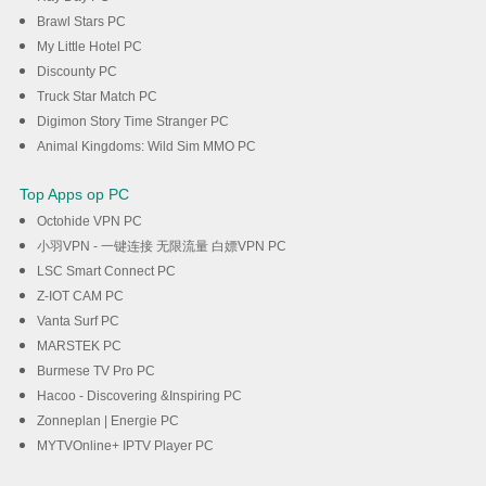
Brawl Stars PC
My Little Hotel PC
Discounty PC
Truck Star Match PC
Digimon Story Time Stranger PC
Animal Kingdoms: Wild Sim MMO PC
Top Apps op PC
Octohide VPN PC
小羽VPN - 一键连接 无限流量 白嫖VPN PC
LSC Smart Connect PC
Z-IOT CAM PC
Vanta Surf PC
MARSTEK PC
Burmese TV Pro PC
Hacoo - Discovering &Inspiring PC
Zonneplan | Energie PC
MYTVOnline+ IPTV Player PC