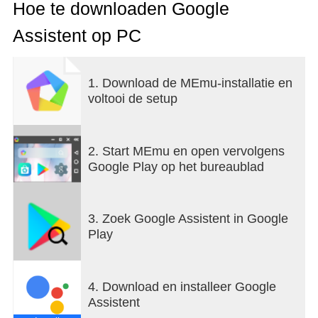
smarthome-apparaten als je niet thuis bent* en nog
Hoe te downloaden Google
veel meer.
Assistent op PC
*Hiervoor zijn geschikte apparaten nodig
1. Download de MEmu-installatie en
Een makkelijke manier om je apps en telefoon
voltooi de setup
te gebruiken
Open je favoriete app, bedien je telefoon en beheer
je telefooninstellingen snel en eenvoudig. Zet 'Niet
storen' aan, schakel je bluetooth en vliegtuigmodus
2. Start MEmu en open vervolgens
in en doe je zaklamp aan: allemaal gewoon met je
Google Play op het bureaublad
stem.
'Open YouTube'
3. Zoek Google Assistent in Google
'Laat me mijn foto's van Terschelling zien'
Play
'Doe zaklamp aan'
Houd contact via handsfree bellen, sms'en en e-
4. Download en installeer Google
mailen
Assistent
Houd contact met de mensen die belangrijk voor je