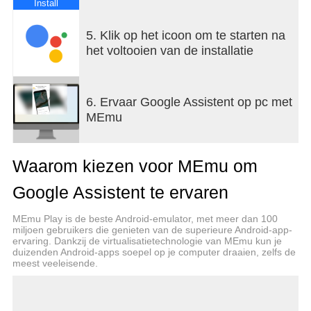
zijn. Je kunt je contacten bellen, berichten sturen
Install
en e-mails opzoeken.
5. Klik op het icoon om te starten na
'Bel Carla'
het voltooien van de installatie
'Sms naar Sam: Ik ben onderweg'
Blijf productief terwijl je onderweg bent
6. Ervaar Google Assistent op pc met
Voer onderweg taken uit met je stem: stel
MEmu
herinneringen en wekkers in en beheer je agenda
en taken. Vind antwoorden en krijg hulp met routes
en lokale informatie.
Waarom kiezen voor MEmu om
'Herinner me aan melk kopen om 19:00 uur'
Google Assistent te ervaren
'Zet een wekker voor 07:00 uur'
'Stel een timer in voor vijf minuten'
MEmu Play is de beste Android-emulator, met meer dan 100
'Voeg eieren toe aan mijn boodschappenlijstje'
miljoen gebruikers die genieten van de superieure Android-app-
ervaring. Dankzij de virtualisatietechnologie van MEmu kun je
'Wat is mijn eerste vergadering morgen?'
duizenden Android-apps soepel op je computer draaien, zelfs de
'Pompstations vlakbij'
meest veeleisende.
'Navigeer naar huis'
Helpt je één stap voor te blijven