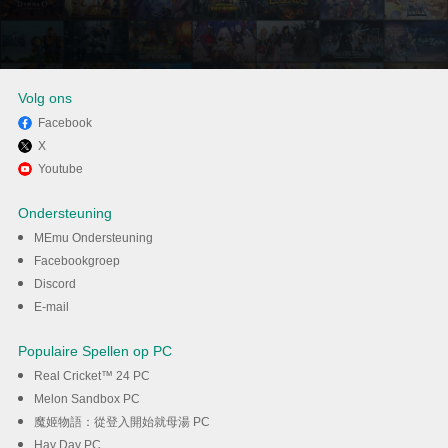
Volg ons
Facebook
X
Ervaar Google Assistent op pc
Youtube
met MEmu
Ondersteuning
MEmu Ondersteuning
DOWNLOAD
Facebookgroep
Discord
E-mail
Populaire Spellen op PC
Real Cricket™ 24 PC
Melon Sandbox PC
魔姬物語：從登入開始就母湯 PC
Hay Day PC