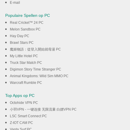
E-mail
Populaire Spellen op PC
Real Cricket™ 24 PC
Melon Sandbox PC
Hay Day PC
Brawl Stars PC
魔姬物語：從登入開始就母湯 PC
My Little Hotel PC
Truck Star Match PC
Digimon Story Time Stranger PC
Animal Kingdoms: Wild Sim MMO PC
Warcraft Rumble PC
Top Apps op PC
Octohide VPN PC
小羽VPN - 一键连接 无限流量 白嫖VPN PC
LSC Smart Connect PC
Z-IOT CAM PC
Vanta Surf PC