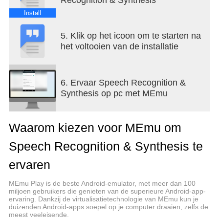
notifications > Default apps > Assist App. Select
Speech Recognition and Synthesis from Google as
Install
your preferred voice input engine.
Google Text-to-Speech functionality
5. Klik op het icoon om te starten na
Speech Services powers applications to read the
het voltooien van de installatie
text on your screen aloud. For example, it can be
used by:
• Google Play Books to “Read Aloud” your favorite
6. Ervaar Speech Recognition &
book
Synthesis op pc met MEmu
• Google Translate to speak translations aloud so
you can hear the pronunciation of a word
• Talkback and accessibility applications for spoken
Waarom kiezen voor MEmu om
feedback across your device
• …and many other applications in Play Store
Speech Recognition & Synthesis te
To use Google Text-to-Speech functionality on your
Android device, go to Settings > Languages & Input
ervaren
> Text-to-Speech output. Select Speech
Recognition and Synthesis from Google as your
MEmu Play is de beste Android-emulator, met meer dan 100
miljoen gebruikers die genieten van de superieure Android-app-
preferred engine.
ervaring. Dankzij de virtualisatietechnologie van MEmu kun je
Note, on many Android devices, Speech
duizenden Android-apps soepel op je computer draaien, zelfs de
Recognition and Synthesis from Google is already
meest veeleisende.