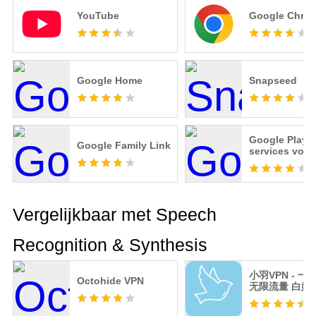
YouTube
Google Chro
Google Home
Snapseed
Google Play-
Google Family Link
services voor
Vergelijkbaar met Speech
Recognition & Synthesis
小羽VPN - 一
Octohide VPN
无限流量 白嫖V