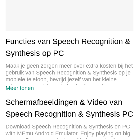
Functies van Speech Recognition &
Synthesis op PC
Maak je geen zorgen meer over extra kosten bij het
gebruik van Speech Recognition & Synthesis op je
mobiele telefoon, bevrijd jezelf van het kleine
scherm en geniet van het gebruik van de app op
Meer tonen
een veel groter display. Vanaf nu, krijg een
volledige schermervaring van je app met
Schermafbeeldingen & Video van
toetsenbord en muis. MEmu biedt je alle
Speech Recognition & Synthesis PC
verrassende functies die je verwachtte: snelle
installatie en eenvoudige configuratie, intuïtieve
Download Speech Recognition & Synthesis on PC
besturing, geen beperkingen meer van batterij,
with MEmu Android Emulator. Enjoy playing on big
mobiele data en storende oproepen. De