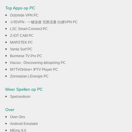
Top Apps op PC
Octohide VPN PC
小羽VPN - 一键连接 无限流量 白嫖VPN PC
LSC Smart Connect PC
Z-IOT CAM PC
MARSTEK PC
Vanta Surf PC
Burmese TV Pro PC
Hacoo - Discovering &Inspiring PC
MYTVOnline+ IPTV Player PC
Zonneplan | Energie PC
Meer Spellen op PC
Spelcentrum
Over
Over Ons
Android Emulator
MEmu 9.0