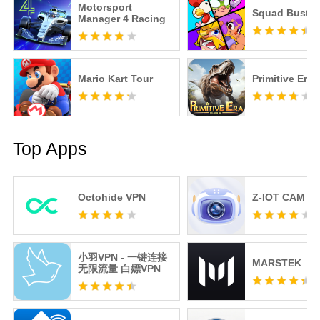
Motorsport
Squad Buster
Manager 4 Racing
Mario Kart Tour
Primitive Era
Top Apps
Octohide VPN
Z-IOT CAM
小羽VPN - 一键连接
MARSTEK
无限流量 白嫖VPN