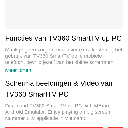
Functies van TV360 SmartTV op PC
Maak je geen zorgen meer over extra kosten bij het
gebruik van TV360 SmartTV op je mobiele
telefoon, bevrijd jezelf van het kleine scherm en
geniet van het gebruik van de app op een veel
Meer tonen
groter display. Vanaf nu, krijg een volledige
schermervaring van je app met toetsenbord en
Schermafbeeldingen & Video van
muis. MEmu biedt je alle verrassende functies die
TV360 SmartTV PC
je verwachtte: snelle installatie en eenvoudige
configuratie, intuïtieve besturing, geen beperkingen
Download TV360 SmartTV on PC with MEmu
meer van batterij, mobiele data en storende
Android Emulator. Enjoy playing on big screen.
oproepen. De gloednieuwe MEmu 9 is de beste
Nummer 1 tv-applicatie in Vietnam:.
keuze voor het gebruik van TV360 SmartTV op je
computer. MEmu multi-instance manager maakt het