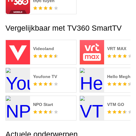
trực tuyến
Vergelijkbaar met TV360 SmartTV
Videoland
VRT MAX
Youfone TV
Hello Meghal
NPO Start
VTM GO
Actuele onderwerpen