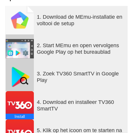
Koreaanse films, aantrekkelijke spelshows,...
1. Download de MEmu-installatie en
voltooi de setup
Gebruiksvriendelijke interface - soepele, lag-vrije
ervaring met Viettel-infrastructuur:
• Kijk zonder wifi, gebruik het gratis snelle Viettel
4G/5G-datanetwerk.
2. Start MEmu en open vervolgens
• Gebruik op alle apparaten
Google Play op het bureaublad
• Marktleidende technologie: Dolby Vision-
beeldtechnologie, Dolby Atmos-geluidstechnologie,
Full HD/4K-inhoud, kwaliteit gelijkwaardig aan een
3. Zoek TV360 SmartTV in Google
miniatuurbioscoop.
Play
• Ervaar en bekijk inhoud naadloos op alle
apparaten, framesnelheden tot 50 fps voor een
soepele kijkervaring bij sport en films.
4. Download en installeer TV360
• Geschikt voor alle leeftijden: veilig voor kinderen,
SmartTV
gemakkelijk te gebruiken voor ouderen,
gepersonaliseerde inhoud voor elke gebruiker.
Install
5. Klik op het icoon om te starten na