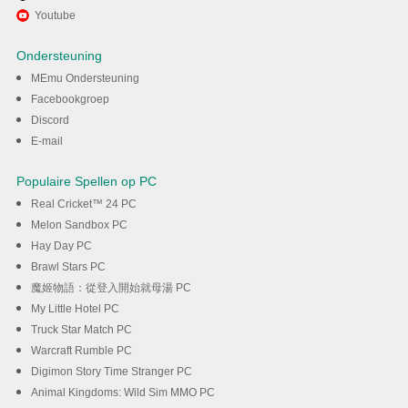
Ervaar TV360 SmartTV op pc
Youtube
met MEmu
Ondersteuning
MEmu Ondersteuning
DOWNLOAD
Facebookgroep
Discord
E-mail
Populaire Spellen op PC
Real Cricket™ 24 PC
Melon Sandbox PC
Hay Day PC
Brawl Stars PC
魔姬物語：從登入開始就母湯 PC
My Little Hotel PC
Truck Star Match PC
Warcraft Rumble PC
Digimon Story Time Stranger PC
Animal Kingdoms: Wild Sim MMO PC