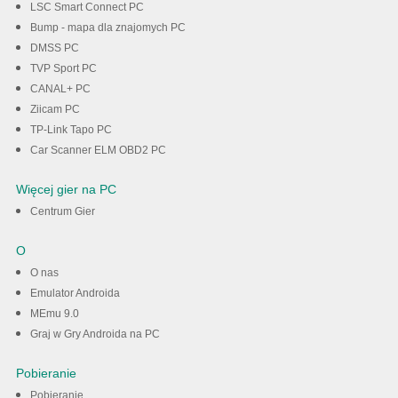
LSC Smart Connect PC
Bump - mapa dla znajomych PC
DMSS PC
TVP Sport PC
CANAL+ PC
Ziicam PC
TP-Link Tapo PC
Car Scanner ELM OBD2 PC
Więcej gier na PC
Centrum Gier
O
O nas
Emulator Androida
MEmu 9.0
Graj w Gry Androida na PC
Pobieranie
Pobieranie