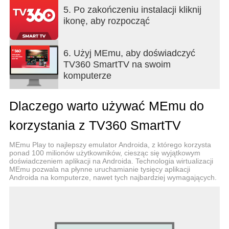
klatek na sekundę zapewnia płynne oglądanie
5. Po zakończeniu instalacji kliknij
wydarzeń sportowych i filmów.
ikonę, aby rozpocząć
• Odpowiednie dla wszystkich grup wiekowych:
bezpieczne dla dzieci, łatwe w obsłudze dla osób
starszych, spersonalizowane treści dla każdego
6. Użyj MEmu, aby doświadczyć
użytkownika.
TV360 SmartTV na swoim
komputerze
TV360 — Unikalna platforma telewizji cyfrowej
Dlaczego warto używać MEmu do
numer 1 w Wietnamie
Infolinia wsparcia: 18008098 (bezpłatna)
korzystania z TV360 SmartTV
MEmu Play to najlepszy emulator Androida, z którego korzysta
ponad 100 milionów użytkowników, ciesząc się wyjątkowym
doświadczeniem aplikacji na Androida. Technologia wirtualizacji
MEmu pozwala na płynne uruchamianie tysięcy aplikacji
Androida na komputerze, nawet tych najbardziej wymagających.