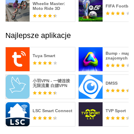
Wheelie Master:
FIFA Football
Moto Ride 3D
Najlepsze aplikacje
Bump - mapa 
Tuya Smart
znajomych
小羽VPN - 一键连接
DMSS
无限流量 白嫖VPN
LSC Smart Connect
TVP Sport