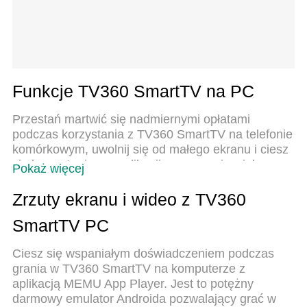
Funkcje TV360 SmartTV na PC
Przestań martwić się nadmiernymi opłatami
podczas korzystania z TV360 SmartTV na telefonie
komórkowym, uwolnij się od małego ekranu i ciesz
się korzystaniem z aplikacji na znacznie większym
Pokaż więcej
wyświetlaczu. Od teraz korzystaj z aplikacji na
pełnym ekranie za pomocą klawiatury i myszy.
Zrzuty ekranu i wideo z TV360
MEmu oferuje wszystkie zaskakujące funkcje,
SmartTV PC
których się spodziewałeś: szybką instalację i łatwą
konfigurację, intuicyjne sterowanie, koniec z
Ciesz się wspaniałym doświadczeniem podczas
ograniczeniami baterii, danych mobilnych i
grania w TV360 SmartTV na komputerze z
niepokojących połączeń. Zupełnie nowy MEmu 9 to
aplikacją MEMU App Player. Jest to potężny
najlepszy wybór do używania TV360 SmartTV na
darmowy emulator Androida pozwalający grać w
twoim komputerze. Zakodowany przez naszą