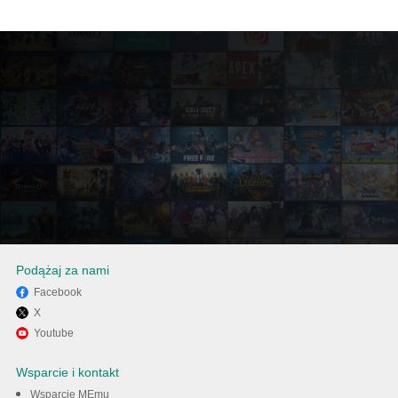
Podążaj za nami
Facebook
X
Użyj MEmu, aby doświadczyć
Youtube
TV360 SmartTV na swoim
Wsparcie i kontakt
Wsparcie MEmu