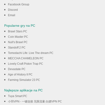
komputerze
Facebook Group
Discord
Pobieranie
Email
Popularne gry na PC
Brawl Stars PC
Coin Master PC
Null's Brawl PC
Standoff 2 PC
Tomodachi Life: Live The dream PC
MECCHA CHAMELEON PC
Lovely Craft Piston Trap PC
Devastate PC
Age of History II PC
Farming Simulator 23 PC
Najlepsze aplikacje na PC
Tuya Smart PC
小羽VPN - 一键连接 无限流量 白嫖VPN PC