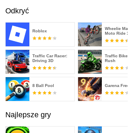
Odkryć
Wheelie Maste
Roblox
Moto Ride 3D
Traffic Car Racer:
Traffic Bike R
Driving 3D
Rush
8 Ball Pool
Garena Free F
Najlepsze gry