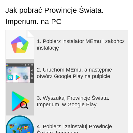
ponad 210 państw z realistycznymi flagami. To nie
tylko mapa – to przestrzeń, gdzie możesz tworzyć,
Jak pobrać Prowincje Świata.
rozwijać i rządzić własną cywilizacją!
Imperium. na PC
Cechy gry:
1. Pobierz instalator MEmu i zakończ
Twórz własne państwa i imperia.
instalację
Odtwarzaj historyczne potęgi: Cesarstwo
Rzymskie, Państwo Franków, Majów, Azteków,
Inków, Chiny i wiele innych.
2. Uruchom MEmu, a następnie
otwórz Google Play na pulpicie
Projektuj alternatywne scenariusze historii – "co by
było, gdyby...?"
3. Wyszukaj Prowincje Świata.
Buduj sojusze, twórz konflikty i podbijaj świat.
Imperium. w Google Play
Dodawaj własne flagi i symbole.
4. Pobierz i zainstaluj Prowincje
Twórz i dziel się swoją wersją świata z innymi.
Świata. Imperium.