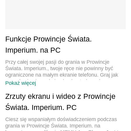
Funkcje Prowincje Świata.
Imperium. na PC
Przy całej swojej pasji do grania w Prowincje
Świata. Imperium., twoje ręce nie powinny być
ograniczone na małym ekranie telefonu. Graj jak
zawodowiec i uzyskaj pełną kontrolę nad grą za
Pokaż więcej
pomocą klawiatury i myszy. MEmu oferuje ci
wszystko, czego oczekujesz. Pobierz i graj
Zrzuty ekranu i wideo z Prowincje
Prowincje Świata. Imperium. na PC. Graj tak długo,
Świata. Imperium. PC
jak chcesz, bez ograniczeń baterii, danych
komórkowych i niepokojących połączeń. Zupełnie
Ciesz się wspaniałym doświadczeniem podczas
nowy MEmu 9 to najlepszy wybór do grania w
grania w Prowincje Świata. Imperium. na
Prowincje Świata. Imperium. na PC. Przygotowany