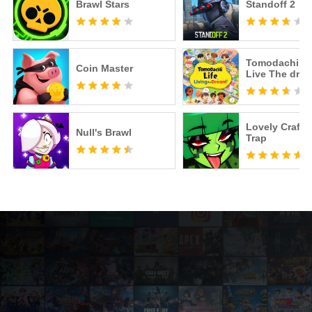
Brawl Stars
Standoff 2
Tomodachi Li
Coin Master
Live The dre
Lovely Craft 
Null's Brawl
Trap