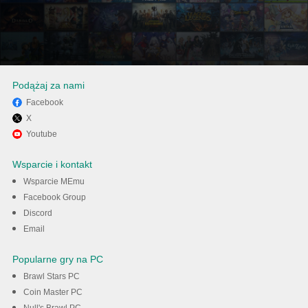
Podążaj za nami
Facebook
X
Ciesz się grą Prowincje
Youtube
Świata. Imperium. na PC z
Wsparcie i kontakt
MEmu
Wsparcie MEmu
Facebook Group
Discord
Pobieranie
Email
Popularne gry na PC
Brawl Stars PC
Coin Master PC