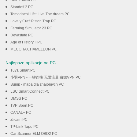
Null's Brawl PC
Standoff 2 PC
Tomodachi Life: Live The dream PC
Lovely Craft Piston Trap PC
Farming Simulator 23 PC
Devastate PC
Age of History II PC
MECCHA CHAMELEON PC
Najlepsze aplikacje na PC
Tuya Smart PC
小羽VPN - 一键连接 无限流量 白嫖VPN PC
Bump - mapa dla znajomych PC
LSC Smart Connect PC
DMSS PC
TVP Sport PC
CANAL+ PC
Ziicam PC
TP-Link Tapo PC
Car Scanner ELM OBD2 PC