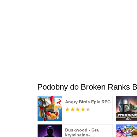
Wyrusz w podróż przez całe spektrum emocji, 
niepozbawiona humoru właściwego dla klimatu 
ale i trudnymi decyzjami… Na przykład komu 
bimber i podkradający sąsiadom kartofle Roman
może Marko opychający imperialny towar "na
Oprócz epickich wydarzeń kształtujących świa
akcji. Na przykład podczas śledztwa okaże si
znajdziesz parę pijaczków zmagających się 
bimbru).
Podobny do Broken Ranks B
Angry Birds Epic RPG
Duskwood - Gra
kryminalno-