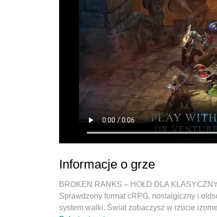
Informacje o grze
BROKEN RANKS – HOŁD DLA KLASYCZN
Sprawdzony format cRPG, nostalgiczny i old
system walki. Świat zobaczysz w rzucie izom