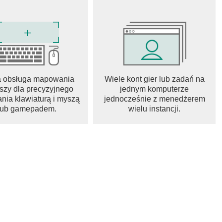
tności, posiada 9 unikalnych zdolności klasowych - to
acji oraz zależności między nimi pozwoli Ci odkryć
a obsługa mapowania
Wiele kont gier lub zadań na
szy dla precyzyjnego
jednym komputerze
nia klawiaturą i myszą
jednocześnie z menedżerem
lub gamepadem.
wielu instancji.
WYDARZEŃ
owieści wygnańca szukającego swojego miejsca w nowym
leźć w sobie siłę, aby odzyskać to, co mu zabrał najeźdźca.
rej każdy dzień przynosi nowe wyzwania, ale i szanse.