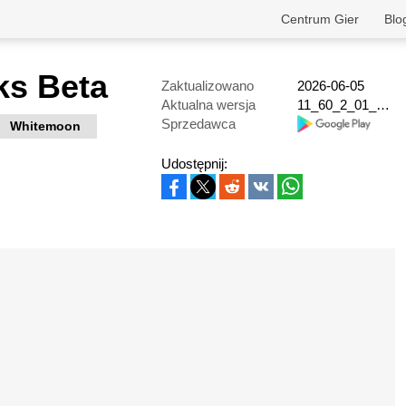
Centrum Gier
Blo
ks Beta
Zaktualizowano
2026-06-05
Aktualna wersja
11_60_2_01_PROD AIR_51_1_4_1
Sprzedawca
Whitemoon
Udostępnij: