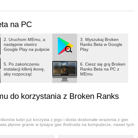
E PRZEDMIOTY
eta na PC
hmurach samotne szczyty gór, pełne tajemnic i grozy
stoty, które rzucają swój cień na świat ludzi. Śmiałym
ężniejsze monstra, ten świat oferuje bogactwo, sławę i
2. Uruchom MEmu, a
3. Wyszukaj Broken
następnie otwórz
Ranks Beta w Google
jedno - zapomnienie.
Google Play na pulpicie
Play
5. Po zakończeniu
6. Ciesz się grą Broken
dziej! Połączenie turowej walki z zegarem, który odmierza
instalacji kliknij ikonę,
Ranks Beta na PC z
aby rozpocząć
MEmu
amicznym systemem. Z kolei dodanie do tego zmagań
 że walka w Broken Ranks dostarcza satysfakcji i ogromnych
u do korzystania z Broken Ranks
INIOWA FABUŁA JAK W cRPG
przestrzeni, rządzą bezlitosne prawa historii i polityki, a za
ty, wiecznie głodne ludzkiej krwi. Pomiędzy tym znajdują się
lionów ludzi już korzysta z jego i dosta doskonałe wrażenia z gier
wia płynne granie w tysiące gier Androida na komputerze, nawet tych
e życie i po prostu przeżyć kolejny dzień.