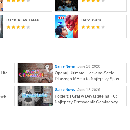
Back Alley Tales
Hero Wars
Game News
June 18, 2026
Life
Opanuj Ultimate Hide-and-Seek:
Dlaczego MEmu to Najlepszy Sposób
na Grę w MECCHA CHAMELEON na
Game News
June 12, 2026
PC!
owe
Pobierz i Graj w Devastate na PC:
Najlepszy Przewodnik Gamingowy z
MEmu Play