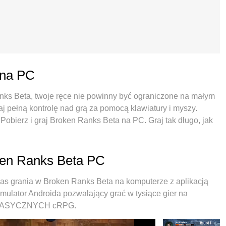
 na PC
anks Beta, twoje ręce nie powinny być ograniczone na małym
aj pełną kontrolę nad grą za pomocą klawiatury i myszy.
Pobierz i graj Broken Ranks Beta na PC. Graj tak długo, jak
rkowych i niepokojących połączeń. Zupełnie nowy MEmu 9 to
ta na PC. Przygotowany dzięki naszej wiedzy, znakomity,
zy sprawia, że Broken Ranks Beta jest prawdziwą grą na
oken Ranks Beta PC
elu instancji umożliwia granie na 2 lub więcej kontach na
asz emulator może uwolnić pełny potencjał twojego
s grania w Broken Ranks Beta na komputerze z aplikacją
. Dbamy nie tylko o to, jak grasz, ale także o cały proces
ulator Androida pozwalający grać w tysiące gier na
KLASYCZNYCH cRPG.