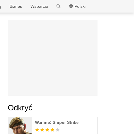
MEmu
g
Biznes
Wsparcie
Polski
Odkryć
Warline: Sniper Strike