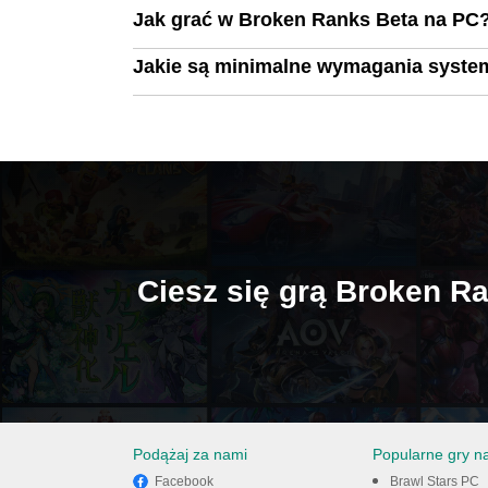
Jak grać w Broken Ranks Beta na PC
Jakie są minimalne wymagania syste
Ciesz się grą Broken R
Podążaj za nami
Popularne gry n
Facebook
Brawl Stars PC