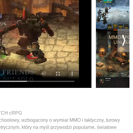
YCH cRPG
schoolowy, wzbogacony o wymiar MMO i taktyczny, turowy
etrycznym, który na myśl przywodzi popularne, światowe