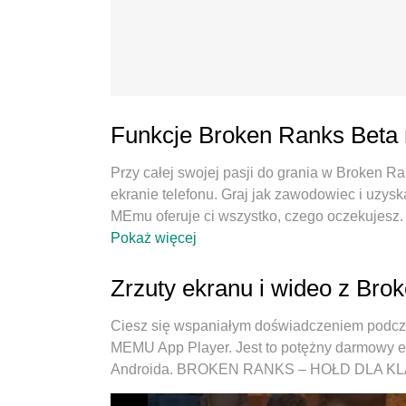
Funkcje Broken Ranks Beta
Przy całej swojej pasji do grania w Broken R
ekranie telefonu. Graj jak zawodowiec i uzysk
MEmu oferuje ci wszystko, czego oczekujesz. 
chcesz, bez ograniczeń baterii, danych komó
Pokaż więcej
najlepszy wybór do grania w Broken Ranks Be
wstępnie ustawiony system mapowania klawis
Zrzuty ekranu i wideo z Br
PC. Zakodowany naszą absorpcją, menedżer wi
tym samym urządzeniu. A co najważniejsze, n
Ciesz się wspaniałym doświadczeniem podcza
komputera, sprawić, że wszystko będzie płynne
MEMU App Player. Jest to potężny darmowy em
czerpania radości z grania.
Androida. BROKEN RANKS – HOŁD DLA 