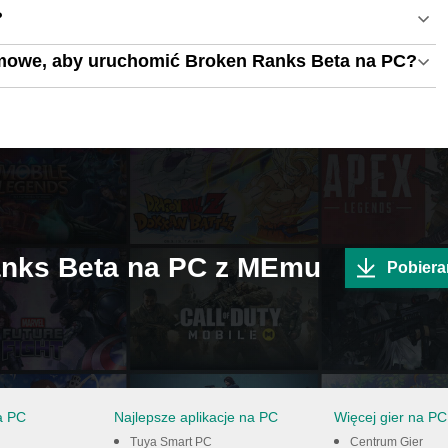
?
mowe, aby uruchomić Broken Ranks Beta na PC?
anks Beta na PC z MEmu
Pobiera
a PC
Najlepsze aplikacje na PC
Więcej gier na PC
Tuya Smart PC
Centrum Gier