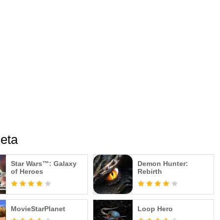
które daje rozbudowana i dojrzała historia, momentami
"low fantasy". Staniesz nie tylko przed hordami potworów,
podać pomocną dłoń i kto będzie lepszym sołtysem - pędzący
, Marcela o wątpliwej reputacji i lekkich obyczajach, czy
 lewo"? Samo życie… ;)
t napotkasz również trudy życia codziennego i liczne zwroty
ę, że zamiast duchów nawiedzających studnię, na jej dnie
z ekonomicznymi skutkami ubóstwa (niedoborem lokalnego
eta
Star Wars™: Galaxy
Demon Hunter:
of Heroes
Rebirth
MovieStarPlanet
Loop Hero