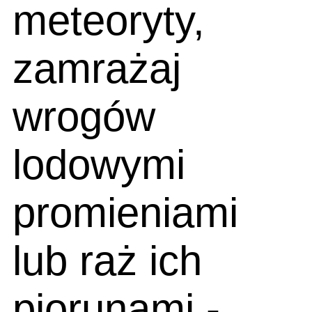
meteoryty,
zamrażaj
wrogów
lodowymi
promieniami
lub raż ich
piorunami -