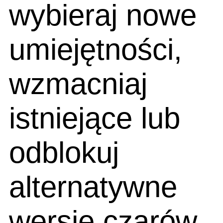
wybieraj nowe
umiejętności,
wzmacniaj
istniejące lub
odblokuj
alternatywne
wersje czarów.