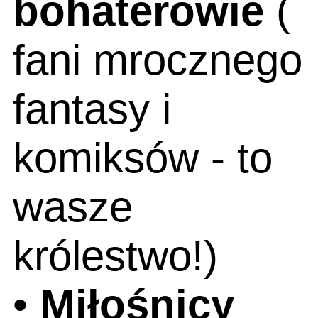
bohaterowie
(
fani mrocznego
fantasy i
komiksów - to
wasze
królestwo!)
•
Miłośnicy