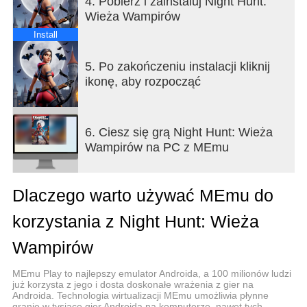
4. Pobierz i zainstaluj Night Hunt:
Wieża Wampirów
Install
5. Po zakończeniu instalacji kliknij
ikonę, aby rozpocząć
6. Ciesz się grą Night Hunt: Wieża
Wampirów na PC z MEmu
Dlaczego warto używać MEmu do
korzystania z Night Hunt: Wieża
Wampirów
MEmu Play to najlepszy emulator Androida, a 100 milionów ludzi
już korzysta z jego i dosta doskonałe wrażenia z gier na
Androida. Technologia wirtualizacji MEmu umożliwia płynne
granie w tysiące gier Androida na komputerze, nawet tych