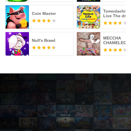
Tomodachi Li
Coin Master
Live The dre
MECCHA
Null's Brawl
CHAMELEON