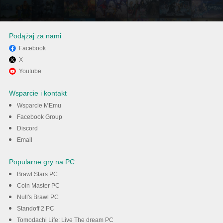
Podążaj za nami
Facebook
X
Ciesz się grą Night Hunt:
Youtube
Wieża Wampirów na PC z
Wsparcie i kontakt
MEmu
Wsparcie MEmu
Facebook Group
Discord
Pobieranie
Email
Popularne gry na PC
Brawl Stars PC
Coin Master PC
Null's Brawl PC
Standoff 2 PC
Tomodachi Life: Live The dream PC