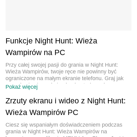
Funkcje Night Hunt: Wieża
Wampirów na PC
Przy całej swojej pasji do grania w Night Hunt:
Wieża Wampirów, twoje ręce nie powinny być
ograniczone na małym ekranie telefonu. Graj jak
zawodowiec i uzyskaj pełną kontrolę nad grą za
Pokaż więcej
pomocą klawiatury i myszy. MEmu oferuje ci
wszystko, czego oczekujesz. Pobierz i graj Night
Zrzuty ekranu i wideo z Night Hunt:
Hunt: Wieża Wampirów na PC. Graj tak długo, jak
Wieża Wampirów PC
chcesz, bez ograniczeń baterii, danych
komórkowych i niepokojących połączeń. Zupełnie
Ciesz się wspaniałym doświadczeniem podczas
nowy MEmu 9 to najlepszy wybór do grania w Night
grania w Night Hunt: Wieża Wampirów na
Hunt: Wieża Wampirów na PC. Przygotowany