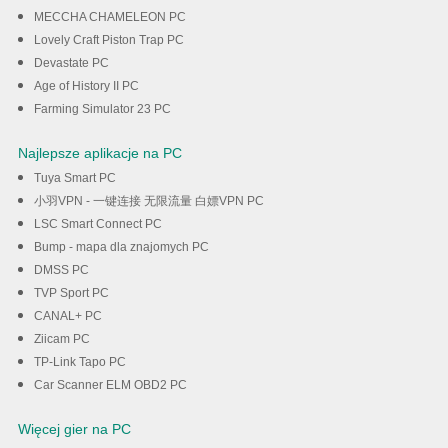
MECCHA CHAMELEON PC
Lovely Craft Piston Trap PC
Devastate PC
Age of History II PC
Farming Simulator 23 PC
Najlepsze aplikacje na PC
Tuya Smart PC
小羽VPN - 一键连接 无限流量 白嫖VPN PC
LSC Smart Connect PC
Bump - mapa dla znajomych PC
DMSS PC
TVP Sport PC
CANAL+ PC
Ziicam PC
TP-Link Tapo PC
Car Scanner ELM OBD2 PC
Więcej gier na PC