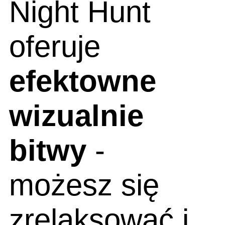
Night Hunt
oferuje
efektowne
wizualnie
bitwy
-
możesz się
zrelaksować i