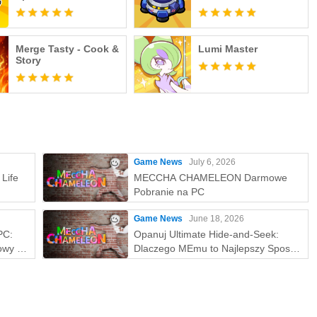
Merge Tasty - Cook &
Lumi Master
Story
Game News
July 6, 2026
Life
MECCHA CHAMELEON Darmowe
Pobranie na PC
Game News
June 18, 2026
PC:
Opanuj Ultimate Hide-and-Seek:
owy z
Dlaczego MEmu to Najlepszy Sposób
na Grę w MECCHA CHAMELEON na
PC!