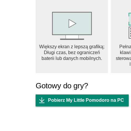
Czują się zmotywowani dekorowaniem i wiz
Uwielbiają klimat Forest lub LoFi Girl
Jedna sesja na raz — buduj swój rytm.
Doświadczenie, w którym twoje skupienie, twój
Większy ekran z lepszą grafiką;
Pełn
Długi czas, bez ograniczeń
klawi
baterii lub danych mobilnych.
sterowa
Gotowy do gry?
Pobierz My Little Pomodoro na PC