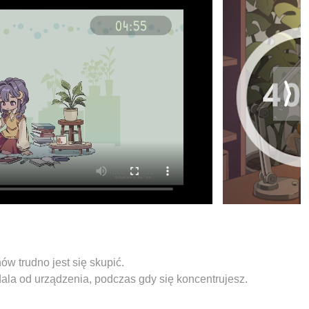
w trudno jest się skupić.
ala od urządzenia, podczas gdy się koncentrujesz.