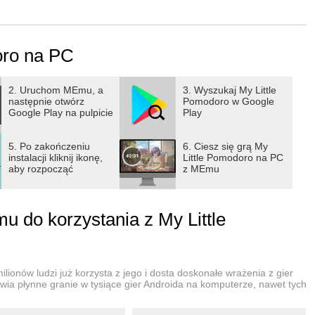
wój własny ciepły pokój, Twój dzień stopniowo staje się
łodcy przyjaciele Pommi i kot Doro zawsze będą przy Tobie.
oro na PC
Ci zarządzać skupieniem i czasem przerw, a im bardziej się
ój pokój. Zmień swój czas w coś żywego i
2. Uruchom MEmu, a
3. Wyszukaj My Little
następnie otwórz
Pomodoro w Google
Google Play na pulpicie
Play
pienia, krótką przerwę i długą przerwę
5. Po zakończeniu
6. Ciesz się grą My
m bogatszy staje się twój pokój
instalacji kliknij ikonę,
Little Pomodoro na PC
aby rozpocząć
z MEmu
ie fortepianowe i dźwięki natury, które zwiększają twoje
 do korzystania z My Little
nia, odpoczynku i ćwiczeń
ni ekran i oszczędza baterię
lionów ludzi już korzysta z jego i dosta doskonałe wrażenia z gier
wia płynne granie w tysiące gier Androida na komputerze, nawet tych