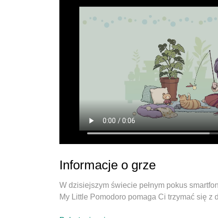
Informacje o grze
W dzisiejszym świecie pełnym pokus smartfonó
My Little Pomodoro pomaga Ci trzymać się z d