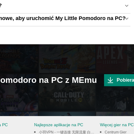
?
mowe, aby uruchomić My Little Pomodoro na PC?
e Pomodoro na PC z MEmu
Pobiera
a PC
Najlepsze aplikacje na PC
Więcej gier na PC
小羽VPN - 一键连接 无限流量 白嫖VPN PC
Centrum Gier