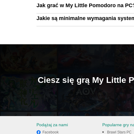
Jak grać w My Little Pomodoro na PC
Jakie są minimalne wymagania syste
Ciesz się grą My Littl
Podążaj za nami
Popularne gry n
Facebook
Brawl Stars PC