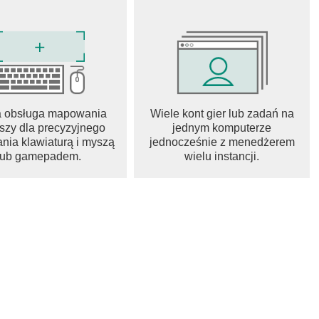
ualnym postępem
 pokój i ty sami rozwijają się razem.
a obsługa mapowania
Wiele kont gier lub zadań na
szy dla precyzyjnego
jednym komputerze
nia klawiaturą i myszą
jednocześnie z menedżerem
lub gamepadem.
wielu instancji.