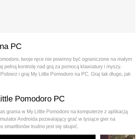
 na PC
e Pomodoro, twoje ręce nie powinny być ograniczone na małym
aj pełną kontrolę nad grą za pomocą klawiatury i myszy.
obierz i graj My Little Pomodoro na PC. Graj tak długo, jak
rkowych i niepokojących połączeń. Zupełnie nowy MEmu 9 to
oro na PC. Przygotowany dzięki naszej wiedzy, znakomity,
y sprawia, że My Little Pomodoro jest prawdziwą grą na PC.
Little Pomodoro PC
instancji umożliwia granie na 2 lub więcej kontach na tym
emulator może uwolnić pełny potencjał twojego komputera,
s grania w My Little Pomodoro na komputerze z aplikacją
tylko o to, jak grasz, ale także o cały proces czerpania
ulator Androida pozwalający grać w tysiące gier na
 smartfonów trudno jest się skupić.