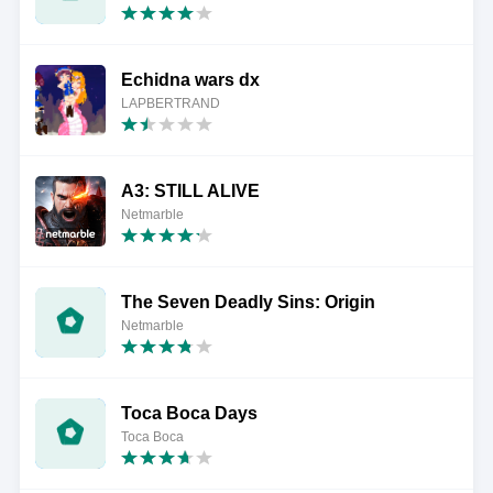
Echidna wars dx
LAPBERTRAND
A3: STILL ALIVE
Netmarble
The Seven Deadly Sins: Origin
Netmarble
Toca Boca Days
Toca Boca