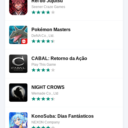
Rei do Jujutsu
Seener Craze Games
Pokémon Masters
DeNA Co., Ltd.
CABAL: Retorno da Ação
Play This Game
NIGHT CROWS
Wemade Co., Ltd
KonoSuba: Dias Fantásticos
NEXON Company