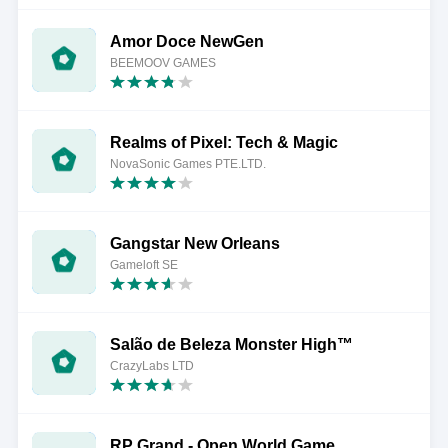
Amor Doce NewGen
BEEMOOV GAMES
Realms of Pixel: Tech & Magic
NovaSonic Games PTE.LTD.
Gangstar New Orleans
Gameloft SE
Salão de Beleza Monster High™
CrazyLabs LTD
RP Grand - Open World Game