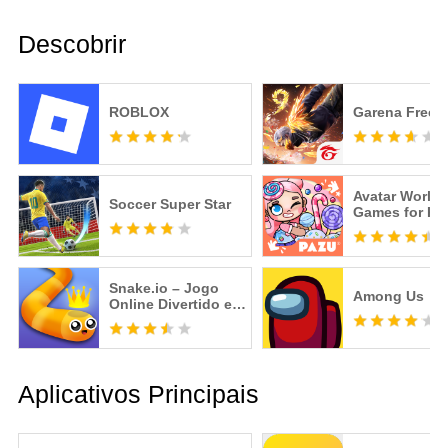
Descobrir
ROBLOX
Garena Free F
Avatar World
Soccer Super Star
Games for Ki
Snake.io – Jogo
Among Us
Online Divertido e
Viciante
Aplicativos Principais