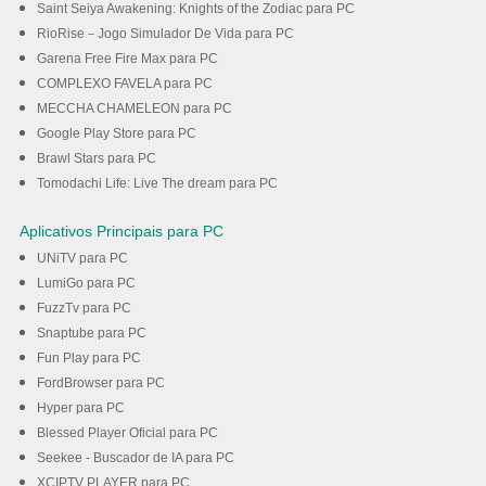
Saint Seiya Awakening: Knights of the Zodiac para PC
RioRise－Jogo Simulador De Vida para PC
Garena Free Fire Max para PC
COMPLEXO FAVELA para PC
MECCHA CHAMELEON para PC
Google Play Store para PC
Brawl Stars para PC
Tomodachi Life: Live The dream para PC
Aplicativos Principais para PC
UNiTV para PC
LumiGo para PC
FuzzTv para PC
Snaptube para PC
Fun Play para PC
FordBrowser para PC
Hyper para PC
Blessed Player Oficial para PC
Seekee - Buscador de IA para PC
XCIPTV PLAYER para PC