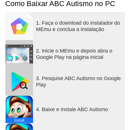
no processo de aprendizagem de crianças autistas
Como Baixar ABC Autismo no PC
por meio de divertidas atividades!
O aplicativo está disponível em três idiomas
1. Faça o download do instalador do
(inglês, espanhol e português), é baseado na
MEmu e conclua a instalação
metodologia TEACCH, possui 4 níveis de
dificuldade e 40 fases interativas.
2. Inicie o MEmu e depois abra o
Utilizado por professores, psicólogos e terapeutas
Google Play na página inicial
para avaliar crianças autistas.
3. Pesquise ABC Autismo no Google
Play
4. Baixe e Instale ABC Autismo
Install