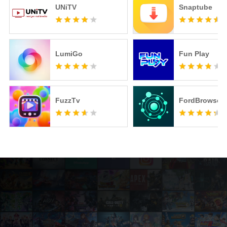
UNiTV
Snaptube
LumiGo
Fun Play
FuzzTv
FordBrowser