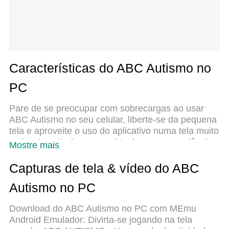
Características do ABC Autismo no
PC
Pare de se preocupar com sobrecargas ao usar
ABC Autismo no seu celular, liberte-se da pequena
tela e aproveite o uso do aplicativo numa tela muito
maior. A partir de agora, obtenha uma experiência
Mostre mais
em tela cheia do seu aplicativo com teclado e
mouse. O MEmu oferece-lhe todos os recursos
Capturas de tela & vídeo do ABC
surpreendentes que você esperava: instalação
Autismo no PC
rápida e configuração fácil, controles intuitivos, sem
mais limitações de bateria, dados móveis e
Download do ABC Autismo no PC com MEmu
chamadas perturbadoras. O novíssimo MEmu 9 é a
Android Emulador: Divirta-se jogando na tela
melhor opção para usar ABC Autismo no seu