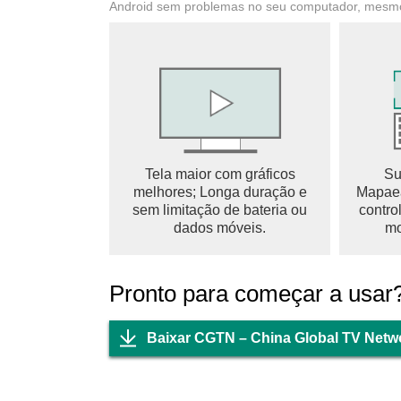
Android sem problemas no seu computador, mesmo
– Produtos de IA e AR
– Sem anúncios. Sem compras no aplicativo.
Baixe o aplicativo CGTN para se juntar a milh
audiovisuais personalizados e descomplicado
Tela maior com gráficos
Su
melhores; Longa duração e
Mapaea
sem limitação de bateria ou
contro
dados móveis.
mo
Pronto para começar a usar
Baixar CGTN – China Global TV Netw