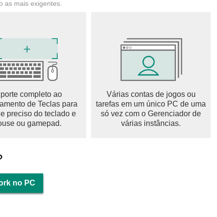
 as mais exigentes.
ões de nossos assinantes e desfrutar de notícias e conteúdos
s.
porte completo ao
Várias contas de jogos ou
mento de Teclas para
tarefas em um único PC de uma
le preciso do teclado e
só vez com o Gerenciador de
use ou gamepad.
várias instâncias.
?
ork no PC