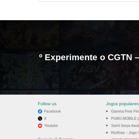
º Experimente o CGTN –
Follow us
Jogos populares
Facebook
Garena Free Fir
X
PUBG MOBILE p
Youtube
Saint Seiya Awakening: Kni
no PC com o MEmu.
RioRise－Jogo Simula