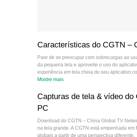
Características do CGTN – 
Pare de se preocupar com sobrecargas ao usa
da pequena tela e aproveite o uso do aplicati
experiência em tela cheia do seu aplicativo 
surpreendentes que você esperava: instalação 
Mostre mais
limitações de bateria, dados móveis e chama
para usar CGTN – China Global TV Network n
Capturas de tela & vídeo d
gerenciador de multi-instâncias possibilita a
PC
importante, nosso mecanismo de emulação exc
tudo suave e agradável.
Download do CGTN – China Global TV Networ
na tela grande. A CGTN está empenhada em f
globais a partir de uma perspectiva diferente.