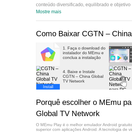
conteúdo diversificado, equilibrado e objeti
da China e do mundo a partir de múltiplas per
Mostre mais
A versão mais recente do aplicativo CGTN ofer
Como Baixar CGTN – China
árabe e russo. Apresenta uma ampla variedade 
histórias detalhadas e transmissões ao vivo.
artigos originais, áudio, vídeo e programas de
1. Faça o download do
instalador do MEmu e
ciência, esportes, natureza, cultura e outros.
conclua a instalação
precisa em qualquer lugar.
4. Baixe e Instale
Características:
CGTN – China Global
TV Network
– Cobertura exclusiva de notícias da China e
Install
atualizações contínuas sobre eventos mundia
– Conteúdo em cinco idiomas: inglês, espanho
Porquê escolher o MEmu pa
– Conteúdo audiovisual rico, incluindo vídeo
– Experiência de leitura aprimorada
Global TV Network
– Notificações para garantir que você nunca p
– Pesquise notícias relacionadas e quentes 
O MEmu Play é o melhor emulador Android gratuito,
superior com aplicações Android. A tecnologia de v
– Curta, salve e compartilhe suas histórias fav