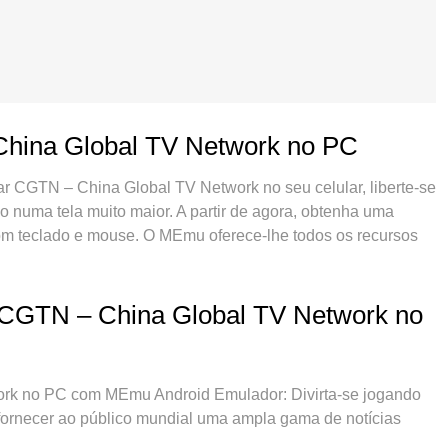
China Global TV Network no PC
r CGTN – China Global TV Network no seu celular, liberte-se
vo numa tela muito maior. A partir de agora, obtenha uma
com teclado e mouse. O MEmu oferece-lhe todos os recursos
rápida e configuração fácil, controles intuitivos, sem mais
das perturbadoras. O novíssimo MEmu 9 é a melhor opção
o seu computador. Codificado com a nossa absorção, o
o CGTN – China Global TV Network no
 abertura de 2 ou mais contas ao mesmo tempo. E o mais
lusivo pode liberar todo o potencial do seu PC, tornando
k no PC com MEmu Android Emulador: Divirta-se jogando
ornecer ao público mundial uma ampla gama de notícias