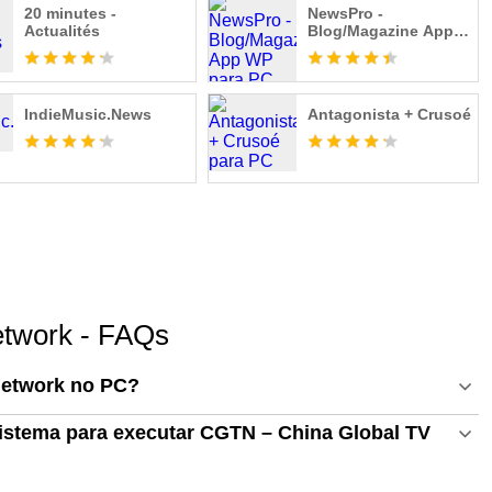
20 minutes -
NewsPro -
Actualités
Blog/Magazine App
WP
IndieMusic.News
Antagonista + Crusoé
twork - FAQs
Network no PC?
sistema para executar CGTN – China Global TV