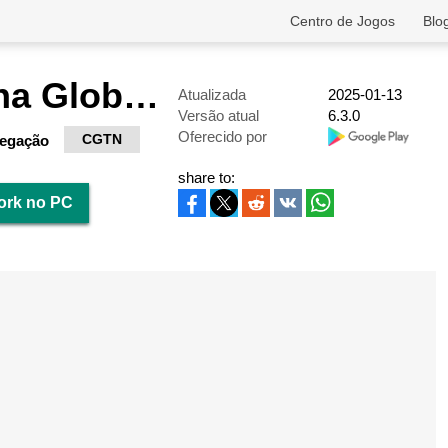
Centro de Jogos
Blo
CGTN – China Global TV Network
Atualizada
2025-01-13
Versão atual
6.3.0
Oferecido por
CGTN
egação
share to:
ork no PC