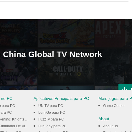
 China Global TV Network
 no PC
Aplicativos Principais para PC
Mais jogos para 
e para PC
UNiTV para PC
Game Center
ara PC
LumiGo para PC
About
ghts of the Zodiac para PC
FuzzTv para PC
dor De Vida para PC
Fun Play para PC
About Us