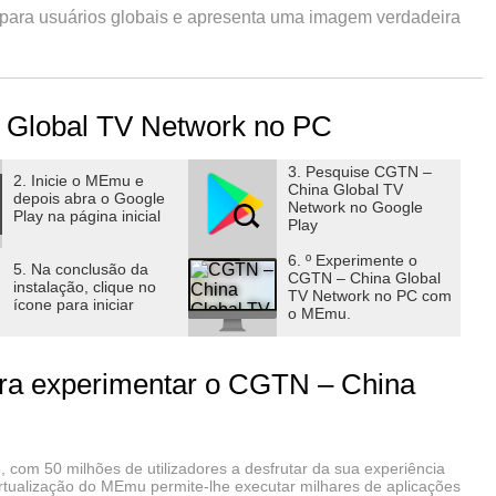
vo para usuários globais e apresenta uma imagem verdadeira
spectivas.
ece suporte a cinco idiomas: inglês, espanhol, francês,
 Global TV Network no PC
de conteúdo original, incluindo notícias de última hora,
 O aplicativo também hospeda um arquivo abrangente de
3. Pesquise CGTN –
 TV que cobrem tópicos de política, negócios, tecnologia,
2. Inicie o MEmu e
China Global TV
depois abra o Google
 Dá acesso a todas as informações confiáveis ​​de que você
Network no Google
Play na página inicial
Play
6. º Experimente o
5. Na conclusão da
CGTN – China Global
instalação, clique no
TV Network no PC com
ícone para iniciar
 do mundo, programas de TV originais e reportagens,
o MEmu.
is
l, francês, árabe e russo
ra experimentar o CGTN – China
s, podcasts, transmissões ao vivo e programas de TV
erca as últimas notícias e recursos interessantes
para aprofundar a compreensão
 com 50 milhões de utilizadores a desfrutar da sua experiência
irtualização do MEmu permite-lhe executar milhares de aplicações
oritas nas redes sociais